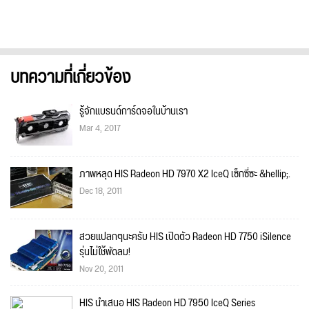
บทความที่เกี่ยวข้อง
รู้จักแบรนด์การ์ดจอในบ้านเรา
Mar 4, 2017
ภาพหลุด HIS Radeon HD 7970 X2 IceQ เซ็กซี่ซะ &hellip;.
Dec 18, 2011
สวยแปลกๆนะครับ HIS เปิดตัว Radeon HD 7750 iSilence
รุ่นไม่ใช้พัดลม!
Nov 20, 2011
HIS นำเสนอ HIS Radeon HD 7950 IceQ Series