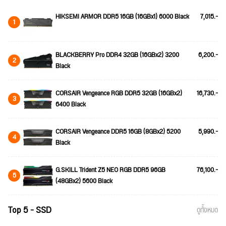
HIKSEMI ARMOR DDR5 16GB (16GBx1) 6000 Black
7,015.-
1
BLACKBERRY Pro DDR4 32GB (16GBx2) 3200
6,200.-
2
Black
CORSAIR Vengeance RGB DDR5 32GB (16GBx2)
16,730.-
3
6400 Black
CORSAIR Vengeance DDR5 16GB (8GBx2) 5200
5,990.-
4
Black
G.SKILL Trident Z5 NEO RGB DDR5 96GB
76,100.-
5
(48GBx2) 5600 Black
Top 5 - SSD
ดูทั้งหมด