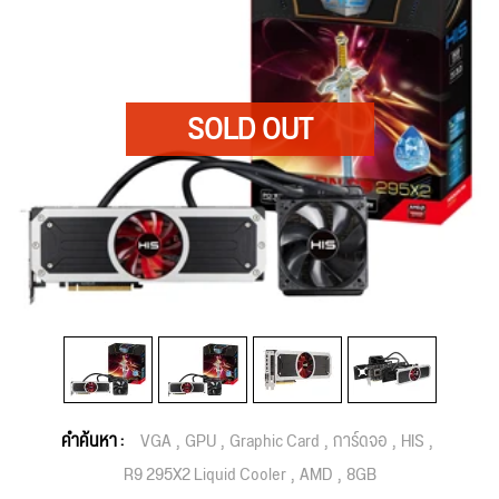
คำค้นหา :
VGA
GPU
Graphic Card
การ์ดจอ
HIS
R9 295X2 Liquid Cooler
AMD
8GB