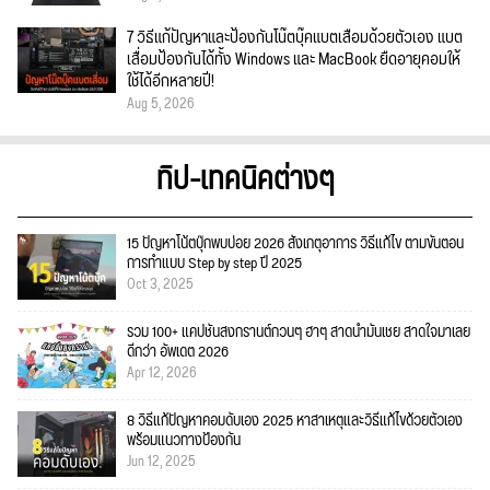
7 วิธีแก้ปัญหาและป้องกันโน๊ตบุ๊คแบตเสื่อมด้วยตัวเอง แบต
เสื่อมป้องกันได้ทั้ง Windows และ MacBook ยืดอายุคอมให้
ใช้ได้อีกหลายปี!
Aug 5, 2026
ทิป-เทคนิคต่างๆ
15 ปัญหาโน้ตบุ๊กพบบ่อย 2026 สังเกตุอาการ วิธีแก้ไข ตามขั้นตอน
การทำแบบ Step by step ปี 2025
Oct 3, 2025
รวม 100+ แคปชั่นสงกรานต์กวนๆ ฮาๆ สาดน้ำมันเชย สาดใจมาเลย
ดีกว่า อัพเดต 2026
Apr 12, 2026
8 วิธีแก้ปัญหาคอมดับเอง 2025 หาสาเหตุและวิธีแก้ไขด้วยตัวเอง
พร้อมแนวทางป้องกัน
Jun 12, 2025