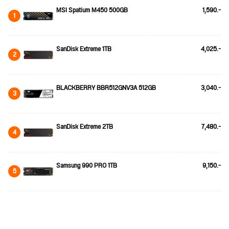
MSI Spatium M450 500GB
1,590.-
1
SanDisk Extreme 1TB
4,025.-
2
BLACKBERRY BBR512GNV3A 512GB
3,040.-
3
SanDisk Extreme 2TB
7,480.-
4
Samsung 990 PRO 1TB
9,150.-
5