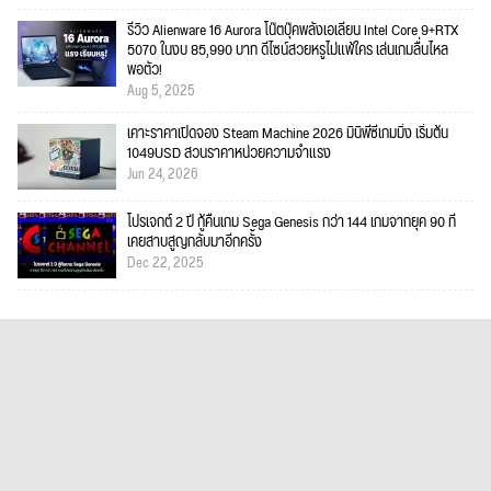
รีวิว Alienware 16 Aurora โน๊ตบุ๊คพลังเอเลี่ยน Intel Core 9+RTX
5070 ในงบ 85,990 บาท ดีไซน์สวยหรูไม่แพ้ใคร เล่นเกมลื่นไหล
พอตัว!
Aug 5, 2025
เคาะราคาเปิดจอง Steam Machine 2026 มินิพีซีเกมมิ่ง เริ่มต้น
1049USD สวนราคาหน่วยความจำแรง
Jun 24, 2026
โปรเจกต์ 2 ปี กู้คืนเกม Sega Genesis กว่า 144 เกมจากยุค 90 ที่
เคยสาบสูญกลับมาอีกครั้ง
Dec 22, 2025