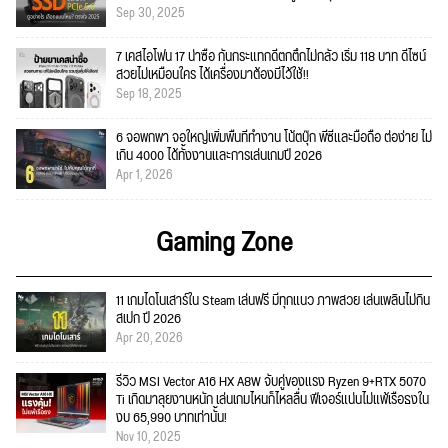
Sep 30, 2025
7 เคสไอโฟน 17 น่าซื้อ กันกระแทกดีตกตึกไม่กลัว เริ่ม 118 บาท ดีไซน์
สวยไม่เหมือนใคร ได้เครื่องมาต้องมีไว้ใช้!!
Sep 18, 2025
6 จอพกพา จอใหญ่เพิ่มพื้นที่ทำงาน โน้ตบุ๊ก พีซีและมือถือ ต่อง่าย ไม่
เกิน 4000 ได้ทั้งงานและการเล่นเกมปี 2026
Apr 1, 2026
Gaming Zone
11 เกมไดโนเสาร์ใน Steam เล่นฟรี มีทุกแนว ภาพสวย เล่นเพลินไม่กิน
สเปก ปี 2026
Apr 20, 2026
รีวิว MSI Vector A16 HX A8W จับคู่ของแรง Ryzen 9+RTX 5070
Ti เกิดมาลุยงานหนัก เล่นเกมไหนก็ไหลลื่น ฟีเจอร์แน่นไม่แพ้เรือธงใน
งบ 65,990 บาทเท่านั้น!
Nov 10, 2025