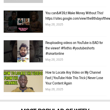
You can&#39;t Make Money Without This!
https://sites.google.com/view/the8thdayofth
May 26, 2025
Reuploading videos on YouTube is BAD for
the viewer! #fixthis #youtubeshorts
#smartonline
May 26, 2025
How to Locate Any Video on My Channel
Fast | YouTube Hide This Trick | Never Lose
Your Content Again
May 26, 2025