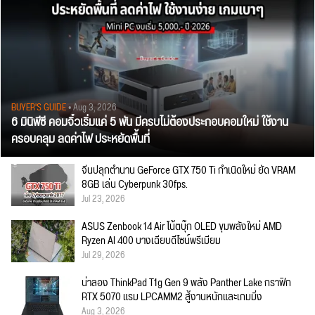
BUYER'S GUIDE
• Aug 3, 2026
6 มินิพีซี คอมจิ๋วเริ่มแค่ 5 พัน มีครบไม่ต้องประกอบคอมใหม่ ใช้งาน
ครอบคลุม ลดค่าไฟ ประหยัดพื้นที่
จีนปลุกตำนาน GeForce GTX 750 Ti กำเนิดใหม่ ยัด VRAM
8GB เล่น Cyberpunk 30fps.
Jul 23, 2026
ASUS Zenbook 14 Air โน้ตบุ๊ก OLED ขุมพลังใหม่ AMD
Ryzen AI 400 บางเฉียบดีไซน์พรีเมียม
Jul 29, 2026
น่าลอง ThinkPad T1g Gen 9 พลัง Panther Lake กราฟิก
RTX 5070 แรม LPCAMM2 สู้งานหนักและเกมมิ่ง
Aug 3, 2026