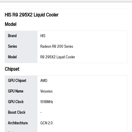
HIS R9 295X2 Liquid Cooler
Model
Brand
HIS
Series
Radeon R9 200 Series
Model
R9 295X2 Liquid Cooler
Chipset
GPU Chipset
AMD
GPU Name
Vesuvius
GPU Clock
1018MHz
Boost Clock
-
Architechture
GCN 2.0