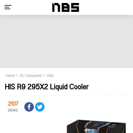
Home
Pc Component
VGA
HIS R9 295X2 Liquid Cooler
2107
VIEWS