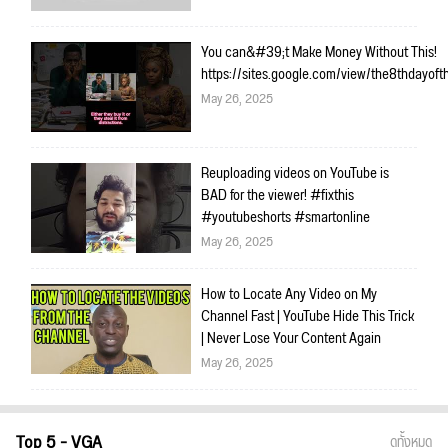
You can&#39;t Make Money Without This!
https://sites.google.com/view/the8thdayo
May 26, 2025
Reuploading videos on YouTube is
BAD for the viewer! #fixthis
#youtubeshorts #smartonline
May 26, 2025
How to Locate Any Video on My
Channel Fast | YouTube Hide This Trick
| Never Lose Your Content Again
May 26, 2025
Top 5 - VGA
ดูทั้งหมด