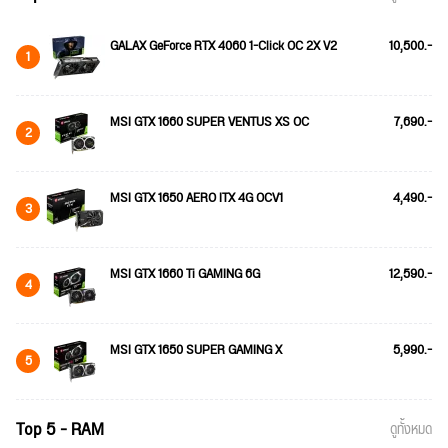
GALAX GeForce RTX 4060 1-Click OC 2X V2
10,500.-
1
MSI GTX 1660 SUPER VENTUS XS OC
7,690.-
2
MSI GTX 1650 AERO ITX 4G OCV1
4,490.-
3
MSI GTX 1660 Ti GAMING 6G
12,590.-
4
MSI GTX 1650 SUPER GAMING X
5,990.-
5
Top 5 - RAM
ดูทั้งหมด