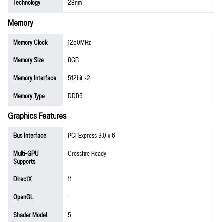
Technology
28nm
Memory
Memory Clock
1250MHz
Memory Size
8GB
Memory Interface
512bit x2
Memory Type
DDR5
Graphics Features
Bus Interface
PCI Express 3.0 x16
Multi-GPU
Crossfire Ready
Supports
DirectX
11
OpenGL
-
Shader Model
5