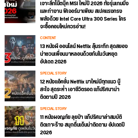
เจาะลึกโน๊ตบุ๊ค MSI ใหม่ปี 2026 ทั้งรุ่นเกมมิ่ง
และทำงาน ฟีเจอร์มาเพียบ สเปคแรงทรง
พลังด้วย Intel Core Ultra 300 Series ใคร
จะซื้อคอมใหม่ควรอ่าน!
CONTENT
13 หนังผี ออนไลน์ Netflix ลุ้นระทึก สุดสยอง
น่าชวนเพื่อนมาหลอนด้วยกันในวันหยุด
อัปเดต 2026
SPECIAL STORY
12 หนังแอ็คชั่น Netflix มาใหม่มีทุกแนว บู๊
สะใจ สุดระห่ำ เอาชีวิตรอด แก้ปริศนาน่า
ติดตามปี 2026
SPECIAL STORY
11 หนังผจญภัย ลุยป่า แก้ปริศนาล่าสมบัติ
ติดเกาะร้าง สนุกตื่นเต้นน่าติดตาม อัปเดตปี
2026