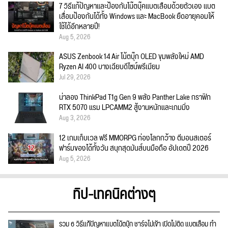
7 วิธีแก้ปัญหาและป้องกันโน๊ตบุ๊คแบตเสื่อมด้วยตัวเอง แบต
เสื่อมป้องกันได้ทั้ง Windows และ MacBook ยืดอายุคอมให้
ใช้ได้อีกหลายปี!
Aug 5, 2026
ASUS Zenbook 14 Air โน้ตบุ๊ก OLED ขุมพลังใหม่ AMD
Ryzen AI 400 บางเฉียบดีไซน์พรีเมียม
Jul 29, 2026
น่าลอง ThinkPad T1g Gen 9 พลัง Panther Lake กราฟิก
RTX 5070 แรม LPCAMM2 สู้งานหนักและเกมมิ่ง
Aug 3, 2026
12 เกมเก็บเวล ฟรี MMORPG ท่องโลกกว้าง ตีมอนสเตอร์
ฟาร์มของได้ทั้งวัน สนุกสุดมันส์บนมือถือ อัปเดตปี 2026
Aug 5, 2026
ทิป-เทคนิคต่างๆ
รวม 6 วิธีแก้ปัญหาแบตโน้ตบุ๊ก ชาร์จไม่เข้า เปิดไม่ติด แบตเสื่อม ทำ