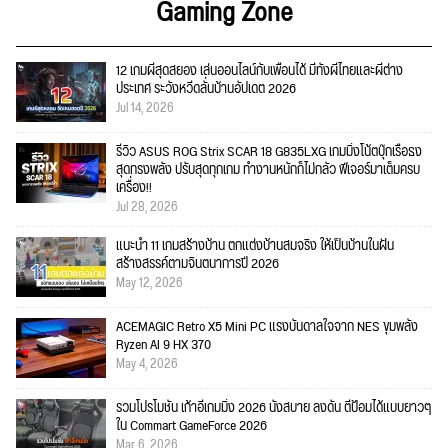
Gaming Zone
12 เกมผีสุดสยอง เล่นออนไลน์กับเพื่อนได้ มีทั้งผีไทยและผีต่าง
ประเทศ ระวังหวีดลั่นบ้านอัปเดต 2026
Jul 14, 2026
รีวิว ASUS ROG Strix SCAR 18 G835LXG เกมมิ่งโน้ตบุ๊กเรือธง
สุดทรงพลัง ปรับสุดทุกเกม ทำงานหนักก็ไม่กลัว ฟีเจอร์มาเต็มครบ
เครื่อง!!
Jul 28, 2026
แนะนำ 11 เกมสร้างบ้าน ตกแต่งบ้านสมจริง ให้เป็นบ้านในฝัน
สร้างสรรค์ตามจินตนาการปี 2026
May 12, 2026
ACEMAGIC Retro X5 Mini PC แรงบันดาลใจจาก NES ขุมพลัง
Ryzen AI 9 HX 370
May 4, 2026
รวมโปรโมชั่น เก้าอี้เกมมิ่ง 2026 นั่งสบาย ลงดัน ตีป้อมได้แบบยาวๆ
ใน Commart GameForce 2026
Mar 6, 2026