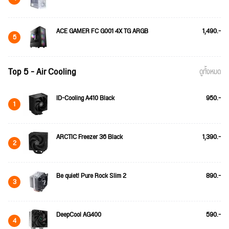
ACE GAMER FC G001 4X TG ARGB
1,490.-
5
Top 5 - Air Cooling
ดูทั้งหมด
ID-Cooling A410 Black
950.-
1
ARCTIC Freezer 36 Black
1,390.-
2
Be quiet! Pure Rock Slim 2
890.-
3
DeepCool AG400
590.-
4