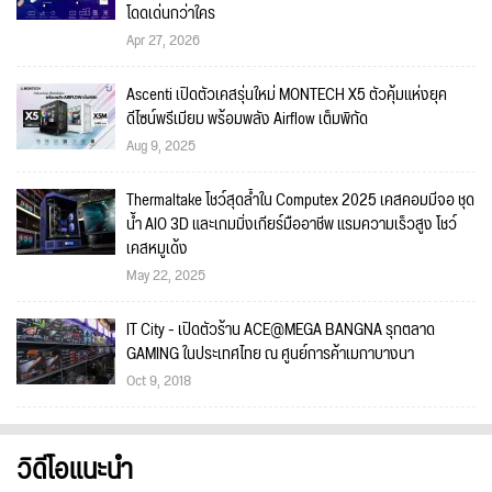
โดดเด่นกว่าใคร
Apr 27, 2026
Ascenti เปิดตัวเคสรุ่นใหม่ MONTECH X5 ตัวคุ้มแห่งยุค
ดีไซน์พรีเมียม พร้อมพลัง Airflow เต็มพิกัด
Aug 9, 2025
Thermaltake โชว์สุดล้ำใน Computex 2025 เคสคอมมีจอ ชุด
น้ำ AIO 3D และเกมมิ่งเกียร์มืออาชีพ แรมความเร็วสูง โชว์
เคสหมูเด้ง
May 22, 2025
IT City - เปิดตัวร้าน ACE@MEGA BANGNA รุกตลาด
GAMING ในประเทศไทย ณ ศูนย์การค้าเมกาบางนา
Oct 9, 2018
วิดีโอแนะนำ