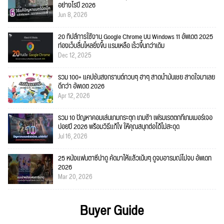
อย่างไรปี 2026
Jun 8, 2026
20 ทิปส์การใช้งาน Google Chrome บน Windows 11 อัพเดต 2025
ท่องเว็บลื่นไหลยิ่งขึ้น แรมเหลือ เร็วขึ้นกว่าเดิม
Dec 12, 2025
รวม 100+ แคปชั่นสงกรานต์กวนๆ ฮาๆ สาดน้ำมันเชย สาดใจมาเลย
ดีกว่า อัพเดต 2026
Apr 12, 2026
รวม 10 ปัญหาคอมเล่นเกมกระตุก เกมช้า เฟรมเรตตกที่เกมเมอร์เจอ
บ่อยปี 2026 พร้อมวิธีแก้ไข ให้คุณสนุกต่อได้ไม่สะดุด
Jul 16, 2026
25 หนังแฟนตาซีน่าดู คัดมาให้แล้วเน้นๆ ดูจบอารมณ์ไม่จบ อัพเดท
2026
Mar 20, 2026
Buyer Guide