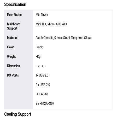
Specification
Form Factor
Mid Tower
Mainboard
Mini-ITX, Micro-ATX, ATX
Support
Material
Black Chassis, 0.4mm Steel, Tempered Glass
Color
Black
Weight
-Kg
Dimension
- x - x -
I/O Ports
1x USB3.0
2x USB 2.0
HD-Audio
3x FN12A-S6)
Cooling Support