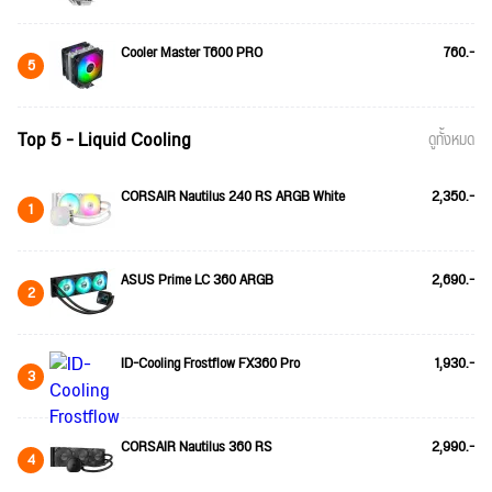
Cooler Master T600 PRO
760.-
5
Top 5 - Liquid Cooling
ดูทั้งหมด
CORSAIR Nautilus 240 RS ARGB White
2,350.-
1
ASUS Prime LC 360 ARGB
2,690.-
2
ID-Cooling Frostflow FX360 Pro
1,930.-
3
CORSAIR Nautilus 360 RS
2,990.-
4