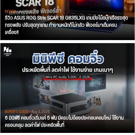
REVIEW
• Jul 28, 2026
รีวิว ASUS ROG Strix SCAR 18 G835LXG เกมมิ่งโน้ตบุ๊กเรือธงสุด
ทรงพลัง ปรับสุดทุกเกม ทำงานหนักก็ไม่กลัว ฟีเจอร์มาเต็มครบ
เครื่อง!!
BUYER'S GUIDE
• Aug 3, 2026
6 มินิพีซี คอมจิ๋วเริ่มแค่ 5 พัน มีครบไม่ต้องประกอบคอมใหม่ ใช้งาน
ครอบคลุม ลดค่าไฟ ประหยัดพื้นที่