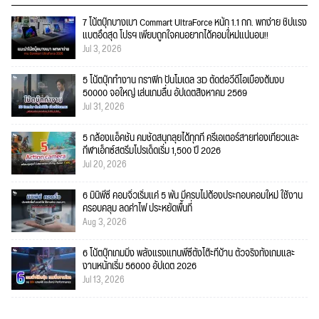
7 โน้ตบุ๊กบางเบา Commart UltraForce หนัก 1.1 กก. พกง่าย ชิปแรง
แบตอึดสุด โปรฯ เพียบถูกใจคนอยากได้คอมใ่หม่แน่นอน!!
Jul 3, 2026
5 โน้ตบุ๊กทำงาน กราฟิก ปั้นโมเดล 3D ตัดต่อวีดีโอเบื้องต้นงบ
50000 จอใหญ่ เล่นเกมลื่น อัปเดตสิงหาคม 2569
Jul 31, 2026
5 กล้องแอ็คชั่น คมชัดสนุกลุยได้ทุกที่ ครีเอเตอร์สายท่องเที่ยวและ
กีฬาเอ็กซ์สตรีมโปรเด็ดเริ่ม 1,500 ปี 2026
Jul 20, 2026
6 มินิพีซี คอมจิ๋วเริ่มแค่ 5 พัน มีครบไม่ต้องประกอบคอมใหม่ ใช้งาน
ครอบคลุม ลดค่าไฟ ประหยัดพื้นที่
Aug 3, 2026
6 โน้ตบุ๊กเกมมิ่ง พลังแรงแทนพีซีตั้งโต๊ะที่บ้าน ตัวจริงทั้งเกมและ
งานหนักเริ่ม 56000 อัปเดต 2026
Jul 13, 2026