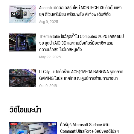
Ascenti เปิดตัวเคสรุ่นใหม่ MONTECH X5 ตัวคุ้มแห่ง
ยุค ดีไซน์พรีเมียม พร้อมพลัง Airflow เต็มพิกัด
Aug 9, 2025
Thermaltake โชว์สุดล้ำใน Computex 2025 เคสคอมมี
จอ ชุดน้ำ AIO 3D และเกมมิ่งเกียร์มืออาชีพ แรม
ความเร็วสูง โชว์เคสหมูเด้ง
May 22, 2025
IT City - เปิดตัวร้าน ACE@MEGA BANGNA รุกตลาด
GAMING ในประเทศไทย ณ ศูนย์การค้าเมกาบางนา
Oct 9, 2018
วิดีโอแนะนำ
ทัวร์บูธ Microsoft Surface งาน
Commart UltraForce ช็อปของดีโปรฯ