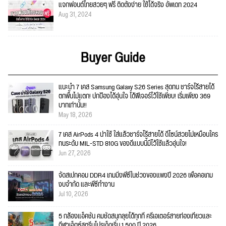
แจกฟอนต์ไทยสวยๆ ฟรี ติดตั้งง่าย ใช้ได้จริง อัพเดท 2024
Aug 31, 2024
Buyer Guide
แนะนำ 7 เคส Samsung Galaxy S26 Series สุดทน ชาร์จไร้สายได้
ตกพื้นไม่แตก! ปกป้องได้อุ่นใจ ได้ฟีเจอร์ไว้ใช้เพียบ! เริ่มเพียง 369
บาทเท่านั้น!!
May 18, 2026
7 เคส AirPods 4 น่าใช้ ใส่แล้วชาร์จไร้สายได้ ดีไซน์สวยไม่เหมือนใคร
ทนระดับ MIL-STD 810G ของดีแบบนี้มีไว้ใช้แล้วอุ่นใจ!
Jun 27, 2026
จัดสเปกคอม DDR4 เกมมิ่งพีซีในช่วงของแพงปี 2026 เพื่อคอเกม
งบจำกัด และพีซีทำงาน
Jul 10, 2026
5 กล้องแอ็คชั่น คมชัดสนุกลุยได้ทุกที่ ครีเอเตอร์สายท่องเที่ยวและ
กีฬาเอ็กซ์สตรีมโปรเด็ดเริ่ม 1,500 ปี 2026