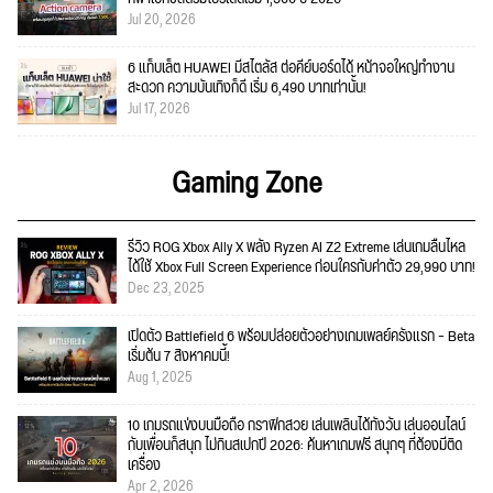
Jul 20, 2026
6 แท็บเล็ต HUAWEI มีสไตลัส ต่อคีย์บอร์ดได้ หน้าจอใหญ่ทำงาน
สะดวก ความบันเทิงก็ดี เริ่ม 6,490 บาทเท่านั้น!
Jul 17, 2026
Gaming Zone
รีวิว ROG Xbox Ally X พลัง Ryzen AI Z2 Extreme เล่นเกมลื่นไหล
ได้ใช้ Xbox Full Screen Experience ก่อนใครกับค่าตัว 29,990 บาท!
Dec 23, 2025
เปิดตัว Battlefield 6 พร้อมปล่อยตัวอย่างเกมเพลย์ครั้งแรก – Beta
เริ่มต้น 7 สิงหาคมนี้!
Aug 1, 2025
10 เกมรถแข่งบนมือถือ กราฟิกสวย เล่นเพลินได้ทั้งวัน เล่นออนไลน์
กับเพื่อนก็สนุก ไม่กินสเปกปี 2026: ค้นหาเกมฟรี สนุกๆ ที่ต้องมีติด
เครื่อง
Apr 2, 2026