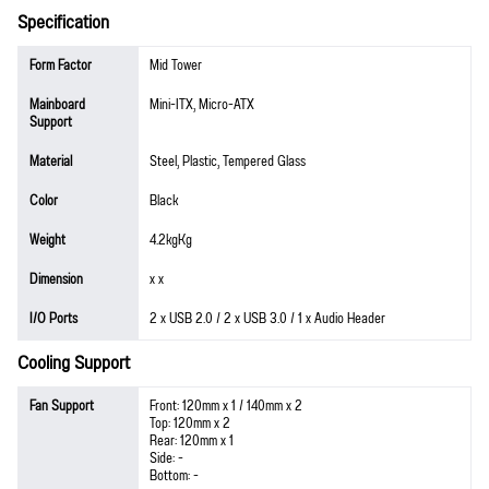
Specification
Form Factor
Mid Tower
Mainboard
Mini-ITX, Micro-ATX
Support
Material
Steel, Plastic, Tempered Glass
Color
Black
Weight
4.2kgKg
Dimension
x x
I/O Ports
2 x USB 2.0 / 2 x USB 3.0 / 1 x Audio Header
Cooling Support
Fan Support
Front: 120mm x 1 / 140mm x 2
Top: 120mm x 2
Rear: 120mm x 1
Side: -
Bottom: -