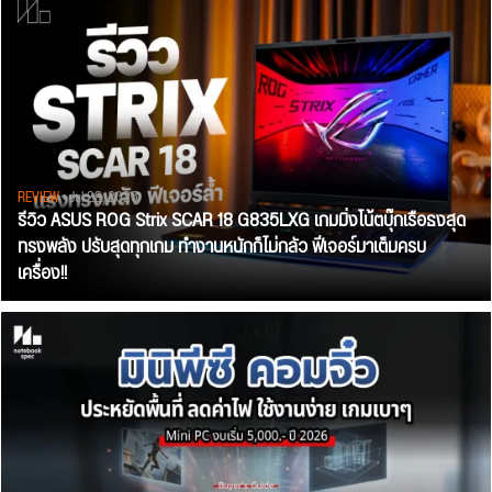
REVIEW
• Jul 28, 2026
รีวิว ASUS ROG Strix SCAR 18 G835LXG เกมมิ่งโน้ตบุ๊กเรือธงสุด
ทรงพลัง ปรับสุดทุกเกม ทำงานหนักก็ไม่กลัว ฟีเจอร์มาเต็มครบ
เครื่อง!!