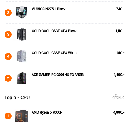
VIKINGS N275-1 Black
740.-
2
COLD COOL CASE CE4 Black
1,110.-
3
COLD COOL CASE CE4 White
910.-
4
ACE GAMER FC G001 4X TG ARGB
1,490.-
5
Top 5 - CPU
ดูทั้งหมด
AMD Ryzen 5 7500F
4,990.-
1