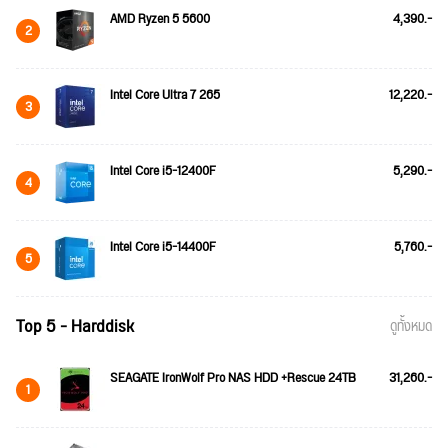
AMD Ryzen 5 5600
4,390.-
2
Intel Core Ultra 7 265
12,220.-
3
Intel Core i5-12400F
5,290.-
4
Intel Core i5-14400F
5,760.-
5
Top 5 - Harddisk
ดูทั้งหมด
SEAGATE IronWolf Pro NAS HDD +Rescue 24TB
31,260.-
1