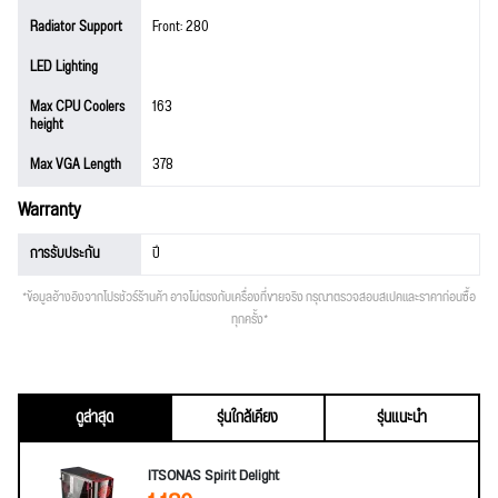
Radiator Support
Front: 280
LED Lighting
Max CPU Coolers
163
height
Max VGA Length
378
Warranty
การรับประกัน
ปี
*ข้อมูลอ้างอิงจากโปรชัวร์ร้านค้า อาจไม่ตรงกับเครื่องที่ขายจริง กรุณาตรวจสอบสเปคและราคาก่อนซื้อ
ทุกครั้ง*
ดูล่าสุด
รุ่นใกล้เคียง
รุ่นแนะนำ
ITSONAS Spirit Delight