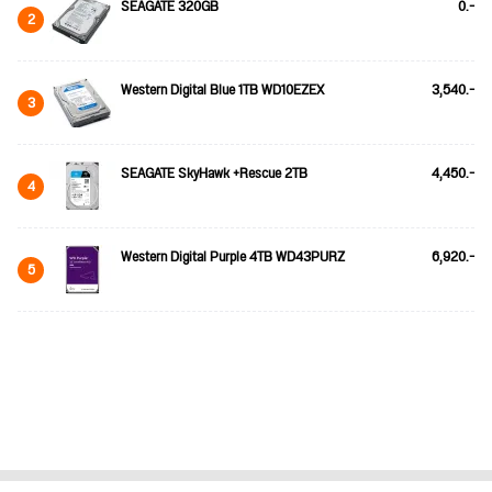
SEAGATE 320GB
0.-
2
Western Digital Blue 1TB WD10EZEX
3,540.-
3
SEAGATE SkyHawk +Rescue 2TB
4,450.-
4
Western Digital Purple 4TB WD43PURZ
6,920.-
5