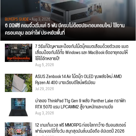
BUYER'S GUIDE
• Aug 3, 2026
6 มินิพีซี คอมจิ๋วเริ่มแค่ 5 พัน มีครบไม่ต้องประกอบคอมใหม่ ใช้งาน
ครอบคลุม ลดค่าไฟ ประหยัดพื้นที่
7 วิธีแก้ปัญหาและป้องกันโน๊ตบุ๊คแบตเสื่อมด้วยตัวเอง แบต
เสื่อมป้องกันได้ทั้ง Windows และ MacBook ยืดอายุคอมให้
ใช้ได้อีกหลายปี!
Aug 5, 2026
ASUS Zenbook 14 Air โน้ตบุ๊ก OLED ขุมพลังใหม่ AMD
Ryzen AI 400 บางเฉียบดีไซน์พรีเมียม
Jul 29, 2026
น่าลอง ThinkPad T1g Gen 9 พลัง Panther Lake กราฟิก
RTX 5070 แรม LPCAMM2 สู้งานหนักและเกมมิ่ง
Aug 3, 2026
12 เกมเก็บเวล ฟรี MMORPG ท่องโลกกว้าง ตีมอนสเตอร์
ฟาร์มของได้ทั้งวัน สนุกสุดมันส์บนมือถือ อัปเดตปี 2026