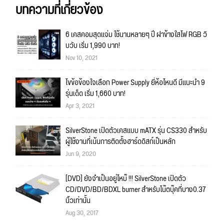
บทความที่เกี่ยวข้อง
6 เคสคอมสุดแจ่ม ใช้นานหลายๆ ปี ฝาข้างใสไฟ RGB วิ
บวับ เริ่ม 1,990 บาท!
Nov 10, 2021
ไขข้อข้องใจเลือก Power Supply ยี่ห้อไหนดี มีแนะนำ 9
รุ่นเด็ด เริ่ม 1,660 บาท!
Apr 3, 2021
SilverStone เปิดตัวเคสแบบ mATX รุ่น CS330 สำหรับ
ผู้ใช้งานที่เน้นการติดตั้งฮาร์ดดิสก์เป็นหลัก
Jun 9, 2020
[DVD] ยังจำเป็นอยู่ไหม๊ !!! SilverStone เปิดตัว
CD/DVD/BD/BDXL burner สำหรับโน๊ตบุ๊คที่บาง0.37
นิ้วเท่านั้น
Aug 30, 2017