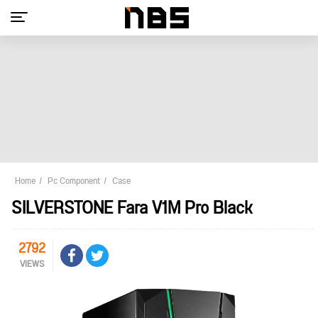
Home
Pc Component
Case
SILVERSTONE Fara V1M Pro Black
2792
VIEWS