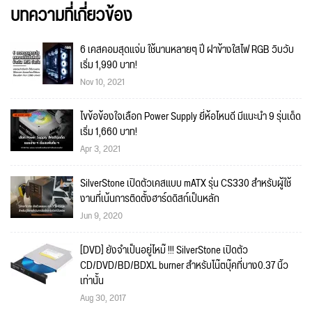
บทความที่เกี่ยวข้อง
6 เคสคอมสุดแจ่ม ใช้นานหลายๆ ปี ฝาข้างใสไฟ RGB วิบวับ
เริ่ม 1,990 บาท!
Nov 10, 2021
ไขข้อข้องใจเลือก Power Supply ยี่ห้อไหนดี มีแนะนำ 9 รุ่นเด็ด
เริ่ม 1,660 บาท!
Apr 3, 2021
SilverStone เปิดตัวเคสแบบ mATX รุ่น CS330 สำหรับผู้ใช้
งานที่เน้นการติดตั้งฮาร์ดดิสก์เป็นหลัก
Jun 9, 2020
[DVD] ยังจำเป็นอยู่ไหม๊ !!! SilverStone เปิดตัว
CD/DVD/BD/BDXL burner สำหรับโน๊ตบุ๊คที่บาง0.37 นิ้ว
เท่านั้น
Aug 30, 2017