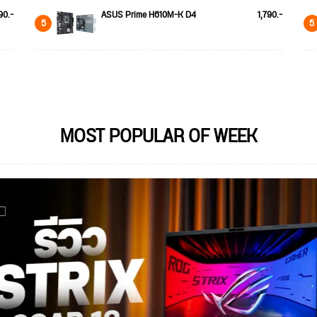
90.-
ASUS Prime H610M-K D4
1,790.-
5
5
MOST POPULAR OF WEEK