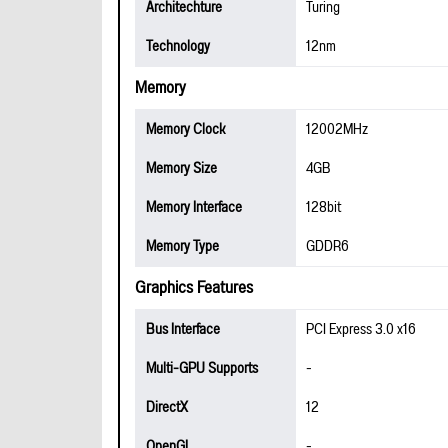
Architechture
Turing
Technology
12nm
Memory
Memory Clock
12002MHz
Memory Size
4GB
Memory Interface
128bit
Memory Type
GDDR6
Graphics Features
Bus Interface
PCI Express 3.0 x16
Multi-GPU Supports
-
DirectX
12
OpenGL
-