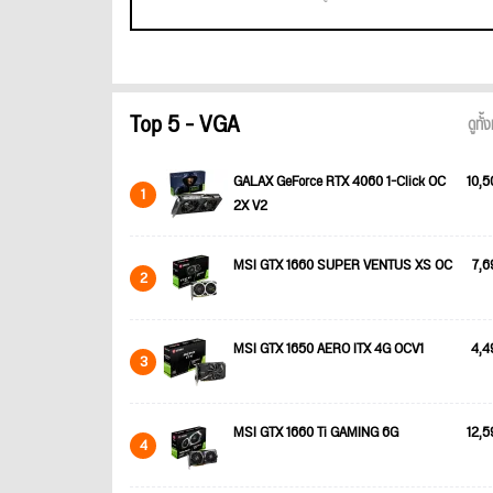
Top 5 - VGA
ดูทั
GALAX GeForce RTX 4060 1-Click OC
10,5
1
2X V2
MSI GTX 1660 SUPER VENTUS XS OC
7,6
2
MSI GTX 1650 AERO ITX 4G OCV1
4,4
3
MSI GTX 1660 Ti GAMING 6G
12,5
4