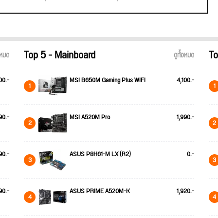
Top 5 - Mainboard
To
้งหมด
ดูทั้งหมด
00.-
MSI B650M Gaming Plus WIFI
4,100.-
1
1
90.-
MSI A520M Pro
1,990.-
2
2
90.-
ASUS P8H61-M LX (R2)
0.-
3
3
90.-
ASUS PRIME A520M-K
1,920.-
4
4