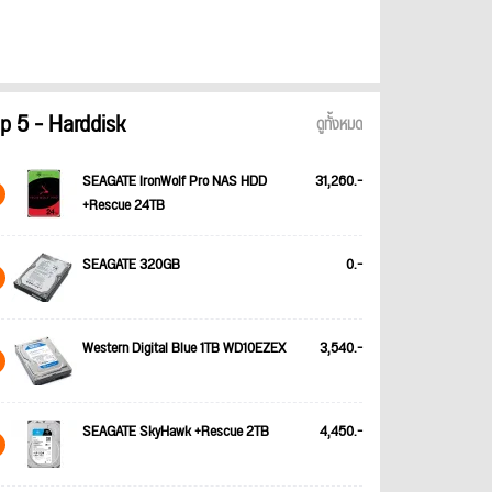
p 5 - Harddisk
ดูทั้งหมด
SEAGATE IronWolf Pro NAS HDD
31,260.-
+Rescue 24TB
SEAGATE 320GB
0.-
Western Digital Blue 1TB WD10EZEX
3,540.-
SEAGATE SkyHawk +Rescue 2TB
4,450.-