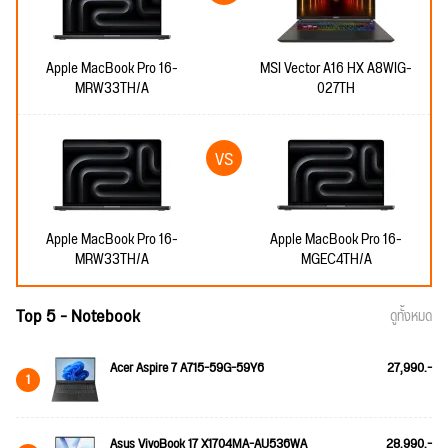
Apple MacBook Pro 16-
MSI Vector A16 HX A8WIG-
MRW33TH/A
027TH
Apple MacBook Pro 16-
Apple MacBook Pro 16-
MRW33TH/A
MGEC4TH/A
Top 5 - Notebook
ดูทั้งหมด
Acer Aspire 7 A715-59G-59Y6
27,990.-
1
Asus VivoBook 17 X1704MA-AU536WA
28,990.-