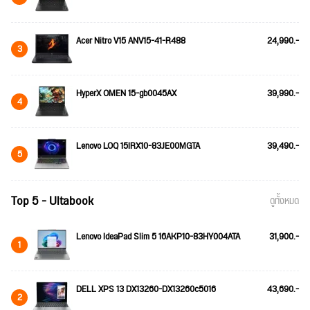
Acer Nitro V15 ANV15-41-R488
24,990.-
3
HyperX OMEN 15-gb0045AX
39,990.-
4
Lenovo LOQ 15IRX10-83JE00MGTA
39,490.-
5
Top 5 - Ultabook
ดูทั้งหมด
Lenovo IdeaPad Slim 5 16AKP10-83HY004ATA
31,900.-
1
DELL XPS 13 DX13260-DX13260c5016
43,690.-
2