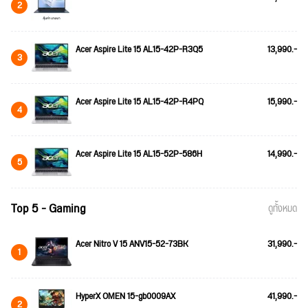
2
Acer Aspire Lite 15 AL15-42P-R3Q5
13,990.-
3
Acer Aspire Lite 15 AL15-42P-R4PQ
15,990.-
4
Acer Aspire Lite 15 AL15-52P-586H
14,990.-
5
Top 5 - Gaming
ดูทั้งหมด
Acer Nitro V 15 ANV15-52-73BK
31,990.-
1
HyperX OMEN 15-gb0009AX
41,990.-
2