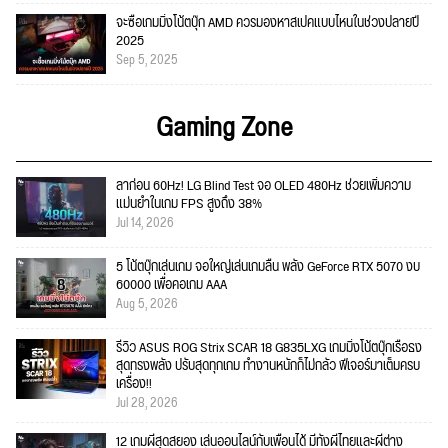
จะซื้อเกมมิ่งโน้ตบุ๊ก AMD ควรมองหาสเปคแบบไหนในช่วงปลายปี
2025
Sep 5, 2025
Gaming Zone
ลาก่อน 60Hz! LG Blind Test จอ OLED 480Hz ช่วยเพิ่มความ
แม่นยำในเกม FPS สูงถึง 38%
Jul 14, 2026
5 โน้ตบุ๊กเล่นเกม จอใหญ่เล่นเกมลื่น พลัง GeForce RTX 5070 งบ
60000 เพื่อคอเกม AAA
Aug 5, 2026
รีวิว ASUS ROG Strix SCAR 18 G835LXG เกมมิ่งโน้ตบุ๊กเรือธง
สุดทรงพลัง ปรับสุดทุกเกม ทำงานหนักก็ไม่กลัว ฟีเจอร์มาเต็มครบ
เครื่อง!!
Jul 28, 2026
12 เกมผีสุดสยอง เล่นออนไลน์กับเพื่อนได้ มีทั้งผีไทยและผีต่าง