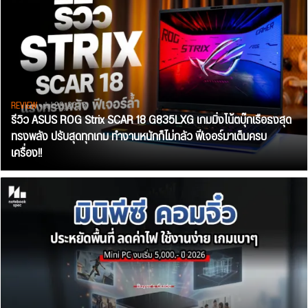
REVIEW
• Jul 28, 2026
รีวิว ASUS ROG Strix SCAR 18 G835LXG เกมมิ่งโน้ตบุ๊กเรือธงสุด
ทรงพลัง ปรับสุดทุกเกม ทำงานหนักก็ไม่กลัว ฟีเจอร์มาเต็มครบ
เครื่อง!!