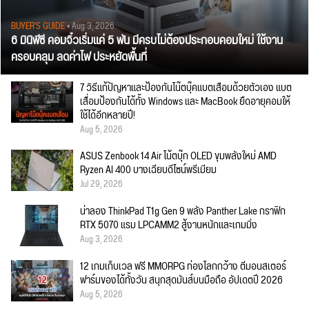
BUYER'S GUIDE
• Aug 3, 2026
6 มินิพีซี คอมจิ๋วเริ่มแค่ 5 พัน มีครบไม่ต้องประกอบคอมใหม่ ใช้งาน
ครอบคลุม ลดค่าไฟ ประหยัดพื้นที่
7 วิธีแก้ปัญหาและป้องกันโน๊ตบุ๊คแบตเสื่อมด้วยตัวเอง แบต
เสื่อมป้องกันได้ทั้ง Windows และ MacBook ยืดอายุคอมให้
ใช้ได้อีกหลายปี!
Aug 5, 2026
ASUS Zenbook 14 Air โน้ตบุ๊ก OLED ขุมพลังใหม่ AMD
Ryzen AI 400 บางเฉียบดีไซน์พรีเมียม
Jul 29, 2026
น่าลอง ThinkPad T1g Gen 9 พลัง Panther Lake กราฟิก
RTX 5070 แรม LPCAMM2 สู้งานหนักและเกมมิ่ง
Aug 3, 2026
12 เกมเก็บเวล ฟรี MMORPG ท่องโลกกว้าง ตีมอนสเตอร์
ฟาร์มของได้ทั้งวัน สนุกสุดมันส์บนมือถือ อัปเดตปี 2026
Aug 5, 2026