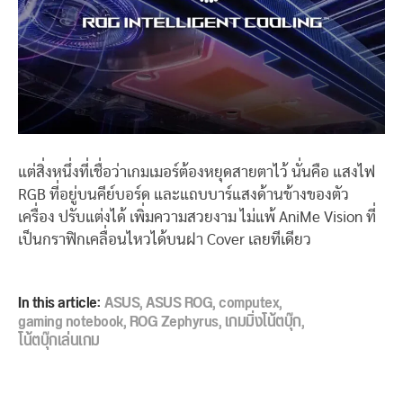
แต่สิ่งหนึ่งที่เชื่อว่าเกมเมอร์ต้องหยุดสายตาไว้ นั่นคือ แสงไฟ
RGB ที่อยู่บนคีย์บอร์ด และแถบบาร์แสงด้านข้างของตัว
เครื่อง ปรับแต่งได้ เพิ่มความสวยงาม ไม่แพ้ AniMe Vision ที่
เป็นกราฟิกเคลื่อนไหวได้บนฝา Cover เลยทีเดียว
In this article:
ASUS
,
ASUS ROG
,
computex
,
gaming notebook
,
ROG Zephyrus
,
เกมมิ่งโน้ตบุ๊ก
,
โน้ตบุ๊กเล่นเกม