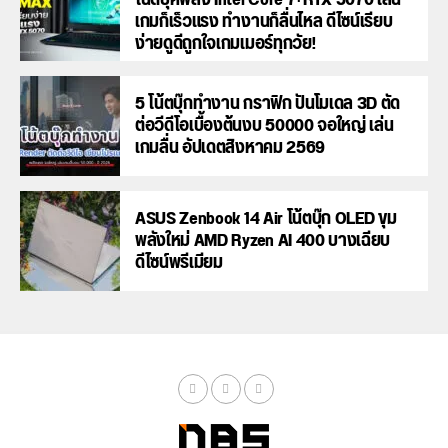
เกมก็เร็วแรง ทำงานก็ลื่นไหล ดีไซน์เรียบ
ง่ายดูดีถูกใจเกมเมอร์ทุกวัย!
5 โน้ตบุ๊กทำงาน กราฟิก ปั้นโมเดล 3D ตัด
ต่อวีดีโอเบื้องต้นงบ 50000 จอใหญ่ เล่น
เกมลื่น อัปเดตสิงหาคม 2569
ASUS Zenbook 14 Air โน้ตบุ๊ก OLED ขุม
พลังใหม่ AMD Ryzen AI 400 บางเฉียบ
ดีไซน์พรีเมียม