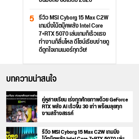
บนมือถือ อัปเดตปี 2026
รีวิว MSI Cyborg 15 Max C2W
เกมมิ่งโน้ตบุ๊คพลัง Intel Core
7+RTX 5070 เล่นเกมก็เร็วแรง
ทำงานก็ลื่นไหล ดีไซน์เรียบง่ายดู
ดีถูกใจเกมเมอร์ทุกวัย!
บทความน่าสนใจ
คู่หูสายเรียน เร่งทุกศักยภาพด้วย GeForce
RTX พลัง AI เร็วขึ้น 30 เท่า พร้อมลุยทุก
งานสร้างสรรค์
รีวิว MSI Cyborg 15 Max C2W เกมมิ่ง
โน้ตบุ๊คพลัง Intel Core 7+RTX 5070 เล่น