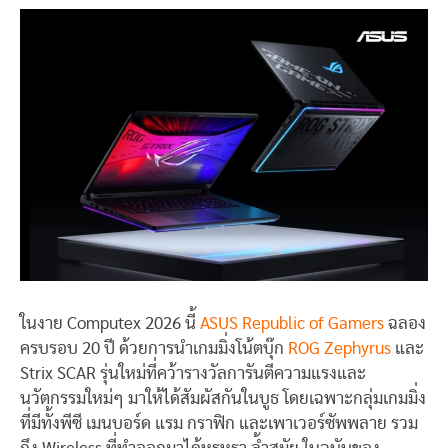
ในงาย Computex 2026 นี้
ASUS Republic of Gamers
ฉลอง
ครบรอบ 20 ปี ด้วยการนำเกมมิ่งโน้ตบุ๊ก
ROG Zephyrus
และ
Strix SCAR รุ่นใหม่ที่คว้ารางวัลการันตีความแรงและ
นวัตกรรมใหม่ๆ มาให้ได้สัมผัสกันในบูธ โดยเฉพาะกลุ่มเกมมิ่ง
ที่มีทั้งพีซี เมนบอร์ด แรม กราฟิก และเพาเวอร์ซัพพลาย รวม