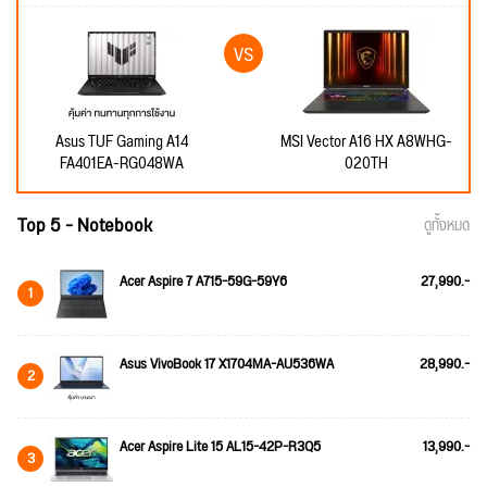
Asus TUF Gaming A14
MSI Vector A16 HX A8WHG-
FA401EA-RG048WA
020TH
Top 5 - Notebook
ดูทั้งหมด
Acer Aspire 7 A715-59G-59Y6
27,990.-
1
Asus VivoBook 17 X1704MA-AU536WA
28,990.-
2
Acer Aspire Lite 15 AL15-42P-R3Q5
13,990.-
3