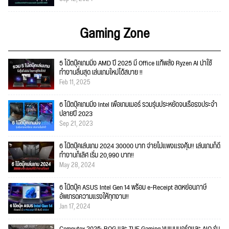
Gaming Zone
5 โน้ตบุ๊คเกมมิ่ง AMD ปี 2025 มี Office แท้พลัง Ryzen AI น่าใช้
ทำงานลื่นสุด เล่นเกมใหม่ได้สบาย !!
Feb 11, 2025
6 โน๊ตบุ๊คเกมมิ่ง Intel เพื่อเกมเมอร์ รวมรุ่นประหยัดจนเรือธงประจำ
ปลายปี 2023
Sep 21, 2023
6 โน๊ตบุ๊คเล่นเกม 2024 30000 บาท จ่ายไม่แพงแรงคุ้ม!! เล่นเกมก็ดี
ทำงานก็เลิศ เริ่ม 20,990 บาท!!
May 28, 2024
6 โน๊ตบุ๊ค ASUS Intel Gen 14 พร้อม e-Receipt ลดหย่อนภาษี
อัพเกรดความแรงให้ทุกงาน!!
Jan 17, 2024