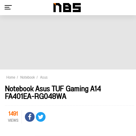
Home
Notebook
Asus
Notebook Asus TUF Gaming A14
FA401EA-RG048WA
1491
VIEWS