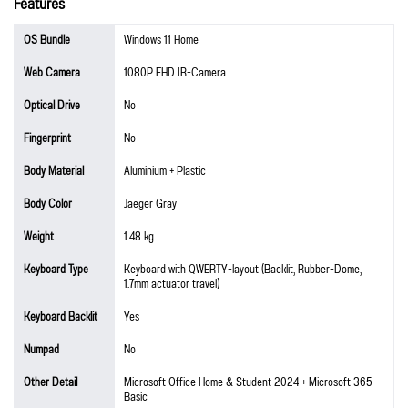
Features
OS Bundle
Windows 11 Home
Web Camera
1080P FHD IR-Camera
Optical Drive
No
Fingerprint
No
Body Material
Aluminium + Plastic
Body Color
Jaeger Gray
Weight
1.48 kg
Keyboard Type
Keyboard with QWERTY-layout (Backlit, Rubber-Dome,
1.7mm actuator travel)
Keyboard Backlit
Yes
Numpad
No
Other Detail
Microsoft Office Home & Student 2024 + Microsoft 365
Basic