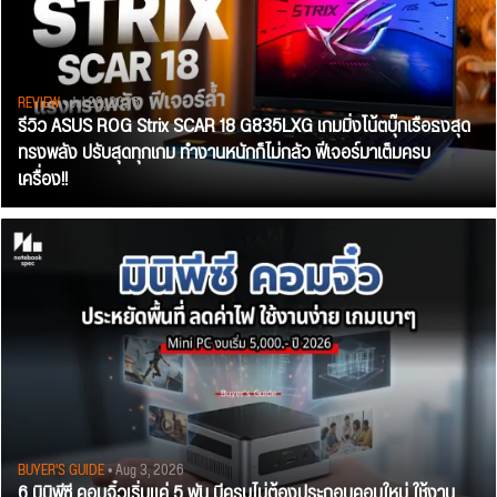
REVIEW
• Jul 28, 2026
รีวิว ASUS ROG Strix SCAR 18 G835LXG เกมมิ่งโน้ตบุ๊กเรือธงสุด
ทรงพลัง ปรับสุดทุกเกม ทำงานหนักก็ไม่กลัว ฟีเจอร์มาเต็มครบ
เครื่อง!!
BUYER'S GUIDE
• Aug 3, 2026
6 มินิพีซี คอมจิ๋วเริ่มแค่ 5 พัน มีครบไม่ต้องประกอบคอมใหม่ ใช้งาน