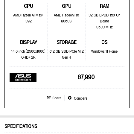
CPU
GPU
RAM
AMD Ryzen AI Max+
AMD Radeon RX
32 GB LPDDR5X On
392
8060S
Board
8533 MHz
DISPLAY
STORAGE
OS
14.0 inch (2560x1600)
512 GB SSD PCIe M.2
Windows 11 Home
QHD+ 2K
Gen 4
67,990
Share
Compare
SPECIFICATIONS