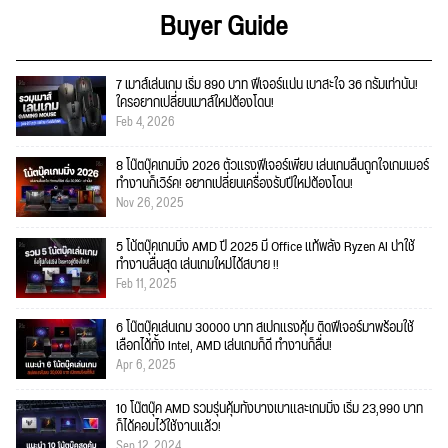
Buyer Guide
7 เมาส์เล่นเกม เริ่ม 890 บาท ฟีเจอร์แน่น เบาสะใจ 36 กรัมเท่านั้น!
ใครอยากเปลี่ยนเมาส์ใหม่ต้องโดน!
Feb 4, 2026
8 โน๊ตบุ๊คเกมมิ่ง 2026 ตัวแรงฟีเจอร์เพียบ เล่นเกมลื่นถูกใจเกมเมอร์
ทำงานก็เวิร์ค! อยากเปลี่ยนเครื่องรับปีใหม่ต้องโดน!
Nov 26, 2025
5 โน้ตบุ๊คเกมมิ่ง AMD ปี 2025 มี Office แท้พลัง Ryzen AI น่าใช้
ทำงานลื่นสุด เล่นเกมใหม่ได้สบาย !!
Feb 11, 2025
6 โน๊ตบุ๊คเล่นเกม 30000 บาท สเปกแรงคุ้ม ติดฟีเจอร์มาพร้อมใช้
เลือกได้ทั้ง Intel, AMD เล่นเกมก็ดี ทำงานก็ลื่น!
Apr 6, 2025
10 โน๊ตบุ๊ค AMD รวมรุ่นคุ้มทั้งบางเบาและเกมมิ่ง เริ่ม 23,990 บาท
ก็ได้คอมไว้ใช้งานแล้ว!
Sep 12, 2024