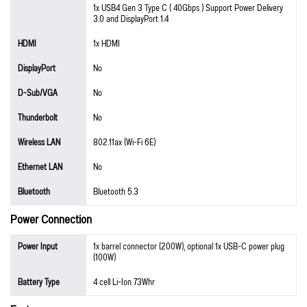
1x USB4 Gen 3 Type C ( 40Gbps ) Support Power Delivery
3.0 and DisplayPort 1.4
HDMI
1x HDMI
DisplayPort
No
D-Sub/VGA
No
Thunderbolt
No
Wireless LAN
802.11ax (Wi-Fi 6E)
Ethernet LAN
No
Bluetooth
Bluetooth 5.3
Power Connection
Power Input
1x barrel connector (200W), optional 1x USB-C power plug
(100W)
Battery Type
4 cell Li-Ion 73Whr