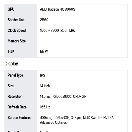
GPU
AMD Radeon RX 8060S
Shader Unit
2560
Clock Speed
1500 - 2900 (Boot) MHz
Memory Size
-
TGP
55 W
Display
Panel Type
IPS
Size
14 inch
Resolution
14.0 inch (2560x1600) QHD+ 2K
Refresh Rate
165 Hz
Screen Features
400nits, 100% sRGB, G-Sync, MUX Switch + NVIDIA
Advanced Optimus