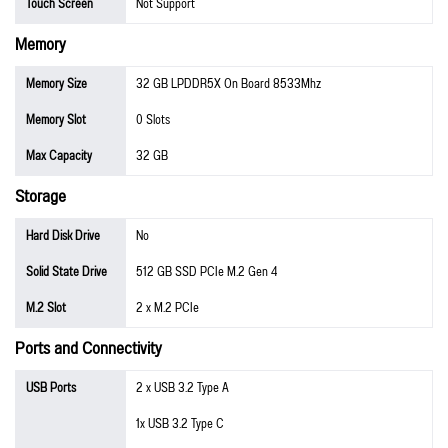
Touch Screen
Not Support
Memory
Memory Size
32 GB LPDDR5X On Board 8533Mhz
Memory Slot
0 Slots
Max Capacity
32 GB
Storage
Hard Disk Drive
No
Solid State Drive
512 GB SSD PCIe M.2 Gen 4
M.2 Slot
2 x M.2 PCIe
Ports and Connectivity
USB Ports
2 x USB 3.2 Type A
1x USB 3.2 Type C