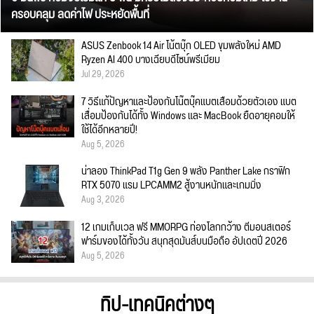
ครอบคลุม ลดค่าไฟ ประหยัดพื้นที่
ASUS Zenbook 14 Air โน้ตบุ๊ก OLED ขุมพลังใหม่ AMD
Ryzen AI 400 บางเฉียบดีไซน์พรีเมียม
Jul 29, 2026
7 วิธีแก้ปัญหาและป้องกันโน๊ตบุ๊คแบตเสื่อมด้วยตัวเอง แบต
เสื่อมป้องกันได้ทั้ง Windows และ MacBook ยืดอายุคอมให้
ใช้ได้อีกหลายปี!
Aug 5, 2026
น่าลอง ThinkPad T1g Gen 9 พลัง Panther Lake กราฟิก
RTX 5070 แรม LPCAMM2 สู้งานหนักและเกมมิ่ง
Aug 3, 2026
12 เกมเก็บเวล ฟรี MMORPG ท่องโลกกว้าง ตีมอนสเตอร์
ฟาร์มของได้ทั้งวัน สนุกสุดมันส์บนมือถือ อัปเดตปี 2026
Aug 5, 2026
ทิป-เทคนิคต่างๆ