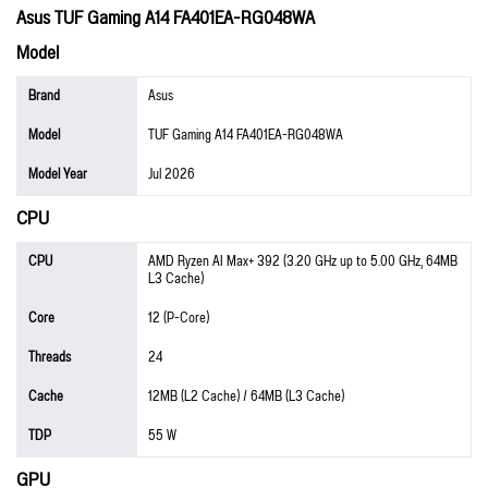
Asus TUF Gaming A14 FA401EA-RG048WA
Model
Brand
Asus
Model
TUF Gaming A14 FA401EA-RG048WA
Model Year
Jul 2026
CPU
CPU
AMD Ryzen AI Max+ 392 (3.20 GHz up to 5.00 GHz, 64MB
L3 Cache)
Core
12 (P-Core)
Threads
24
Cache
12MB (L2 Cache) / 64MB (L3 Cache)
TDP
55 W
GPU