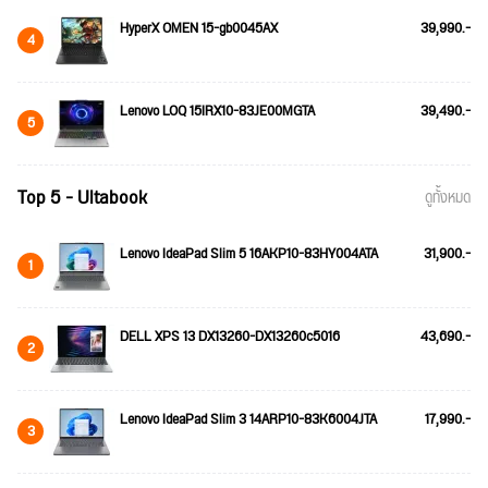
HyperX OMEN 15-gb0045AX
39,990.-
4
Lenovo LOQ 15IRX10-83JE00MGTA
39,490.-
5
Top 5 - Ultabook
ดูทั้งหมด
Lenovo IdeaPad Slim 5 16AKP10-83HY004ATA
31,900.-
1
DELL XPS 13 DX13260-DX13260c5016
43,690.-
2
Lenovo IdeaPad Slim 3 14ARP10-83K6004JTA
17,990.-
3