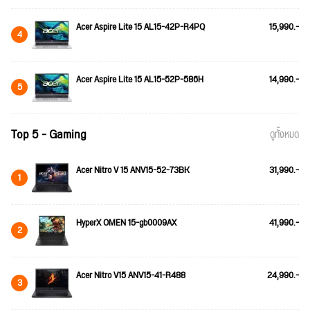
Acer Aspire Lite 15 AL15-42P-R4PQ
15,990.-
4
Acer Aspire Lite 15 AL15-52P-586H
14,990.-
5
Top 5 - Gaming
ดูทั้งหมด
Acer Nitro V 15 ANV15-52-73BK
31,990.-
1
HyperX OMEN 15-gb0009AX
41,990.-
2
Acer Nitro V15 ANV15-41-R488
24,990.-
3