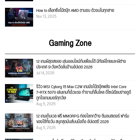
How to เลือกซื้อโน้ตบุ๊ก AMD ตามงบ ตัวจบในทุกสาย
Nov 13, 2025
Gaming Zone
12 เกมผีสุดสยอง เล่นออนไลน์กับเพื่อนได้ มีทั้งผีไทยและผีต่าง
ประเทศ ระวังหวีดลั่นบ้านอัปเดต 2026
Jul 14, 2026
รีวิว MSI Cyborg 15 Max C2W เกมมิ่งโน้ตบุ๊คพลัง Intel Core
7+RTX 5070 เล่นเกมก็เร็วแรง ทำงานก็ลื่นไหล ดีไซน์เรียบง่ายดูดี
ถูกใจเกมเมอร์ทุกวัย!
Aug 5, 2026
12 เกมเก็บเวล ฟรี MMORPG ท่องโลกกว้าง ตีมอนสเตอร์ ฟาร์ม
ของได้ทั้งวัน สนุกสุดมันส์บนมือถือ อัปเดตปี 2026
Aug 5, 2026