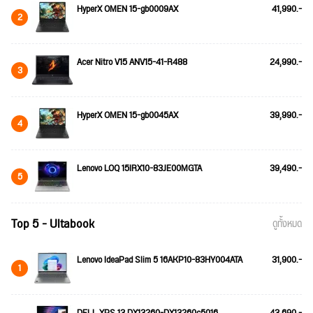
HyperX OMEN 15-gb0009AX
41,990.-
2
Acer Nitro V15 ANV15-41-R488
24,990.-
3
HyperX OMEN 15-gb0045AX
39,990.-
4
Lenovo LOQ 15IRX10-83JE00MGTA
39,490.-
5
Top 5 - Ultabook
ดูทั้งหมด
Lenovo IdeaPad Slim 5 16AKP10-83HY004ATA
31,900.-
1