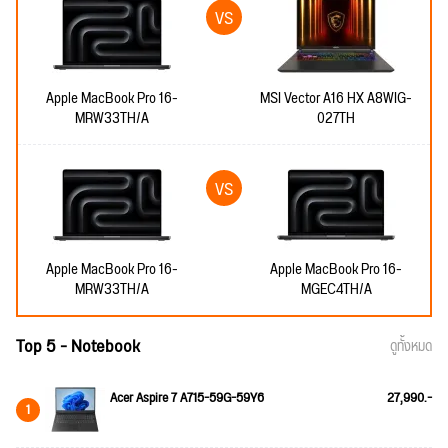
Apple MacBook Pro 16-
MSI Vector A16 HX A8WIG-
MRW33TH/A
027TH
Apple MacBook Pro 16-
Apple MacBook Pro 16-
MRW33TH/A
MGEC4TH/A
Top 5 - Notebook
ดูทั้งหมด
Acer Aspire 7 A715-59G-59Y6
27,990.-
1