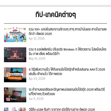
ทิป-เทคนิคต่างๆ
รวม 100+ แคปชั่นสงกรานต์กวนๆ ฮาๆ สาดน้ำมันเชย สาดใจมาเลย
ดีกว่า อัพเดต 2026
Apr 12, 2026
รวม 5 แอปพลิเคชัน ปรับแต่ง Windows 11 ให้สวยงาม ไม่เหมือนใคร
ธีม ภาพ เสียง พร้อมวิธีทำ
May 19, 2026
9 วิธีเพิ่มความเร็ว ให้กับเกมมิ่งโน้ตบุ๊กสำหรับเล่นเกม AAA ปี 2026
เล่นลื่น เข้าเกมไว ได้ภาพสวย
Apr 23, 2026
10 คำถามยอดฮิตและปัญหาพบบ่อยเกมมิ่งโน้ตบุ๊ก 2026 พร้อมวิธี
แก้ไขง่ายๆ ด้วยตัวเอง
Jun 11, 2026
วิธีซื้อ eSIM คุ้มค่า ราคาถูก เปิดใช้งานง่าย อัพเดท 2026