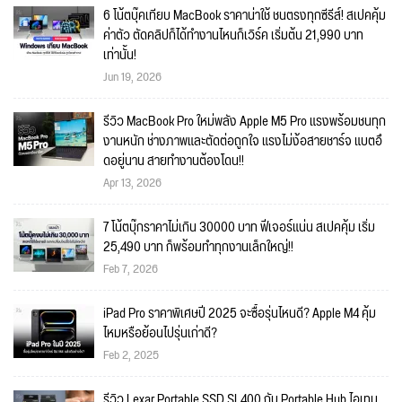
6 โน้ตบุ๊คเทียบ MacBook ราคาน่าใช้ ชนตรงทุกซีรีส์! สเปคคุ้ม
ค่าตัว ตัดคลิปก็ได้ทำงานไหนก็เวิร์ค เริ่มต้น 21,990 บาท
เท่านั้น!
Jun 19, 2026
รีวิว MacBook Pro ใหม่พลัง Apple M5 Pro แรงพร้อมชนทุก
งานหนัก ช่างภาพและตัดต่อถูกใจ แรงไม่ง้อสายชาร์จ แบตอึ
ดอยู่นาน สายทำงานต้องโดน!!
Apr 13, 2026
7 โน้ตบุ๊กราคาไม่เกิน 30000 บาท ฟีเจอร์แน่น สเปคคุ้ม เริ่ม
25,490 บาท ก็พร้อมทำทุกงานเล็กใหญ่!!
Feb 7, 2026
iPad Pro ราคาพิเศษปี 2025 จะซื้อรุ่นไหนดี? Apple M4 คุ้ม
ไหมหรือย้อนไปรุ่นเก่าดี?
Feb 2, 2025
รีวิว Lexar Portable SSD SL400 กับ Portable Hub ไอเทม