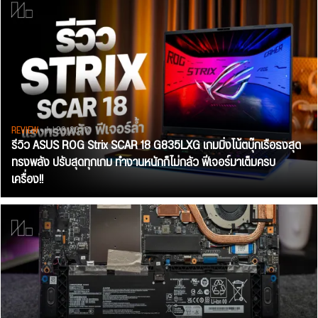
REVIEW
• Jul 28, 2026
รีวิว ASUS ROG Strix SCAR 18 G835LXG เกมมิ่งโน้ตบุ๊กเรือธงสุด
ทรงพลัง ปรับสุดทุกเกม ทำงานหนักก็ไม่กลัว ฟีเจอร์มาเต็มครบ
เครื่อง!!