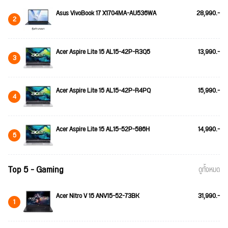
Asus VivoBook 17 X1704MA-AU536WA
28,990.-
2
Acer Aspire Lite 15 AL15-42P-R3Q5
13,990.-
3
Acer Aspire Lite 15 AL15-42P-R4PQ
15,990.-
4
Acer Aspire Lite 15 AL15-52P-586H
14,990.-
5
Top 5 - Gaming
ดูทั้งหมด
Acer Nitro V 15 ANV15-52-73BK
31,990.-
1