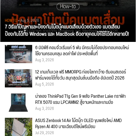
HOW TO
• Aug 5, 2026
7 วิธีแก้ปัญหาและป้องกันโน๊ตบุ๊คแบตเสื่อมด้วยตัวเอง แบตเสื่อม
ป้องกันได้ทั้ง Windows และ MacBook ยืดอายุคอมให้ใช้ได้อีกหลายปี!
6 มินิพีซี คอมจิ๋วเริ่มแค่ 5 พัน มีครบไม่ต้องประกอบคอมใหม่
ใช้งานครอบคลุม ลดค่าไฟ ประหยัดพื้นที่
Aug 3, 2026
12 เกมเก็บเวล ฟรี MMORPG ท่องโลกกว้าง ตีมอนสเตอร์
ฟาร์มของได้ทั้งวัน สนุกสุดมันส์บนมือถือ อัปเดตปี 2026
Aug 5, 2026
น่าลอง ThinkPad T1g Gen 9 พลัง Panther Lake กราฟิก
RTX 5070 แรม LPCAMM2 สู้งานหนักและเกมมิ่ง
Aug 3, 2026
ASUS Zenbook 14 Air โน้ตบุ๊ก OLED ขุมพลังใหม่ AMD
Ryzen AI 400 บางเฉียบดีไซน์พรีเมียม
Jul 29, 2026