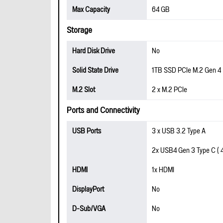
Max Capacity
64 GB
Storage
Hard Disk Drive
No
Solid State Drive
1TB SSD PCIe M.2 Gen 4
M.2 Slot
2 x M.2 PCIe
Ports and Connectivity
USB Ports
3 x USB 3.2 Type A
2x USB4 Gen 3 Type C ( 
HDMI
1x HDMI
DisplayPort
No
D-Sub/VGA
No