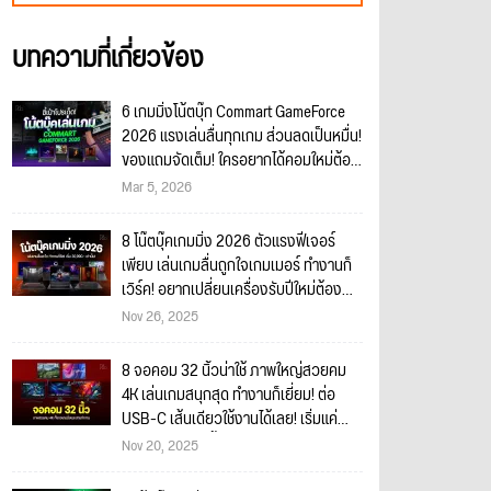
บทความที่เกี่ยวข้อง
6 เกมมิ่งโน้ตบุ๊ก Commart GameForce
2026 แรงเล่นลื่นทุกเกม ส่วนลดเป็นหมื่น!
ของแถมจัดเต็ม! ใครอยากได้คอมใหม่ต้อง
มาจัด!!
Mar 5, 2026
8 โน๊ตบุ๊คเกมมิ่ง 2026 ตัวแรงฟีเจอร์
เพียบ เล่นเกมลื่นถูกใจเกมเมอร์ ทำงานก็
เวิร์ค! อยากเปลี่ยนเครื่องรับปีใหม่ต้อง
โดน!
Nov 26, 2025
8 จอคอม 32 นิ้วน่าใช้ ภาพใหญ่สวยคม
4K เล่นเกมสนุกสุด ทำงานก็เยี่ยม! ต่อ
USB-C เส้นเดียวใช้งานได้เลย! เริ่มแค่
6,366 บาทเท่านั้น!
Nov 20, 2025