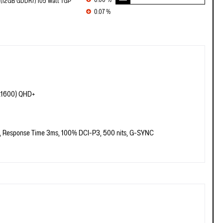
0.00 %
 (12GB GDDR7) 105 Watt TGP
0.07 %
x1600) QHD+
, Response Time 3ms, 100% DCI-P3, 500 nits, G-SYNC