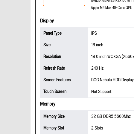
NVIDIA GeForce RTX 5070 Ti
Apple M4 Max 40-Core GPU
Display
Panel Type
IPS
Size
18 inch
Resolution
18.0 inch WQXGA (2560
Refresh Rate
240 Hz
Screen Features
ROG Nebula HDR Display
Touch Screen
Not Support
Memory
Memory Size
32 GB DDR5 5600Mhz
Memory Slot
2 Slots