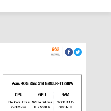
962
VIEWS
Asus ROG Strix G18 G815LR-TT289W
CPU
GPU
RAM
Intel Core Ultra 9
NVIDIA GeForce
32 GB DDR5
290HX Plus
RTX 5070 Ti
5600 MHz