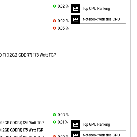
0.02 %
Top CPU Ranking
s
Notebook with this CPU
0.02 %
0.05 %
0 Ti (12GB GDDR7) 175 Watt TGP
0.03 %
0.01 %
 (12GB GDDR7) 125 Watt TGP
Top GPU Ranking
 (12GB GDDR7) 175 Watt TGP
Notebook with this GPU