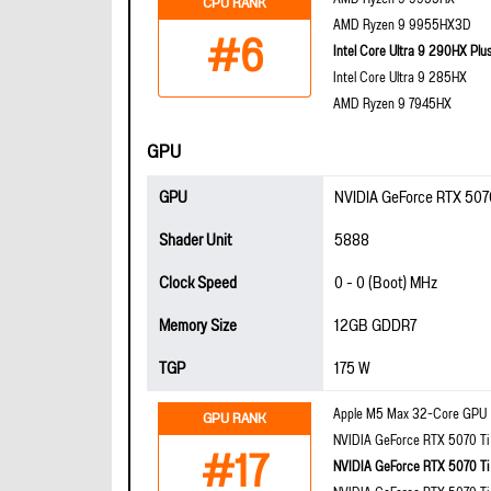
CPU RANK
AMD Ryzen 9 9955HX3D
#6
Intel Core Ultra 9 290HX Plu
Intel Core Ultra 9 285HX
AMD Ryzen 9 7945HX
GPU
GPU
NVIDIA GeForce RTX 507
Shader Unit
5888
Clock Speed
0 - 0 (Boot) MHz
Memory Size
12GB GDDR7
TGP
175 W
Apple M5 Max 32-Core GPU
GPU RANK
NVIDIA GeForce RTX 5070 Ti
#17
NVIDIA GeForce RTX 5070 Ti