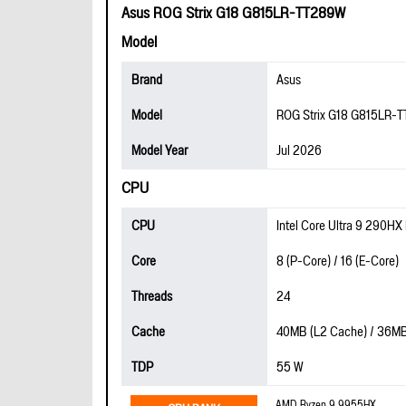
Asus ROG Strix G18 G815LR-TT289W
Model
Brand
Asus
Model
ROG Strix G18 G815LR-
Model Year
Jul 2026
CPU
CPU
Intel Core Ultra 9 290HX
Core
8 (P-Core) / 16 (E-Core)
Threads
24
Cache
40MB (L2 Cache) / 36MB
TDP
55 W
AMD Ryzen 9 9955HX