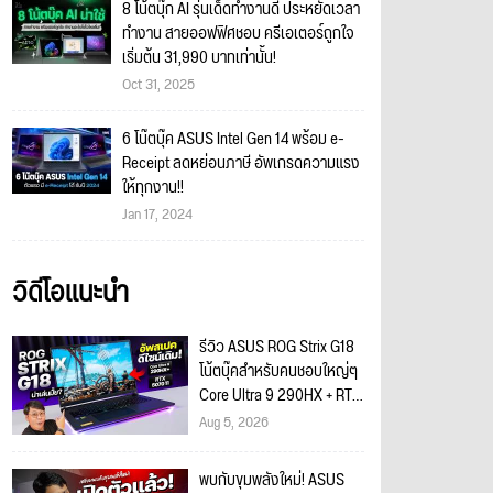
8 โน้ตบุ๊ก AI รุ่นเด็ดทำงานดี ประหยัดเวลา
ทำงาน สายออฟฟิศชอบ ครีเอเตอร์ถูกใจ
เริ่มต้น 31,990 บาทเท่านั้น!
Oct 31, 2025
6 โน๊ตบุ๊ค ASUS Intel Gen 14 พร้อม e-
Receipt ลดหย่อนภาษี อัพเกรดความแรง
ให้ทุกงาน!!
Jan 17, 2024
วิดีโอแนะนำ
รีวิว ASUS ROG Strix G18
โน้ตบุ๊คสำหรับคนชอบใหญ่ๆ
Core Ultra 9 290HX + RTX
5070 Ti น่าโดนขนาดไหน?
Aug 5, 2026
พบกับขุมพลังใหม่! ASUS