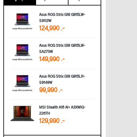
Asus ROG Strix G18 G815LW-
S9112W
124,990 .-
Asus ROG Strix G18 G815LW-
SA270W
149,990 .-
Asus ROG Strix G18 G815LR-
S9149W
99,990 .-
MSI Stealth A16 AI+ A3XWIG-
226TH
129,990 .-