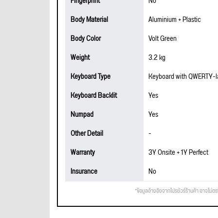
Fingerprint
No
Body Material
Aluminium + Plastic
Body Color
Volt Green
Weight
3.2 kg
Keyboard Type
Keyboard with QWERTY-la
Keyboard Backlit
Yes
Numpad
Yes
Other Detail
-
Warranty
3Y Onsite + 1Y Perfect
Insurance
No
*ข้อมูลอ้างอิงจากโปรชัวร์ร้านค้า อาจไม่ต