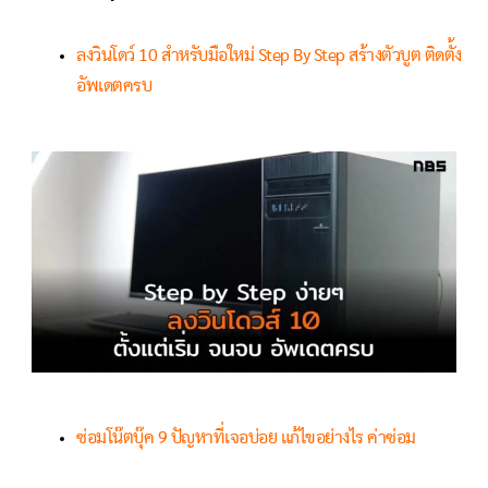
ลงวินโดว์ 10 สำหรับมือใหม่ Step By Step สร้างตัวบูต ติดตั้ง
อัพเดตครบ
ซ่อมโน๊ตบุ๊ค 9 ปัญหาที่เจอบ่อย แก้ไขอย่างไร ค่าซ่อม