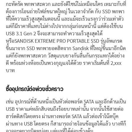
กะทัดรัด พกพาสะดวก และยังดีไซน์ไม่เหมือนใคร เหมาะกับที่
ต้องการโอนถ่ายไฟล์ขนาดใหญ่ ในเวลาจำกัด กับ SSD พกพา
ที่ให้ความเร็วสูงสุดในตอนนี้ และแม้จะเร็วแรงกว่าร่วมเท่าตัว
แต่ก็มีราคาที่แทบไม่ต่างไปจากกลุ่มก่อนหน้านี้ แต่ต้องใช้บน
USB 3.1 Gen 2 จึงจะสามารถทำความเร็วสูงสุดได้
หรือSANDISK EXTREME PRO PORTABLE SSD รุ่นอัพเกรด
ขึ้นมาจาก SSD พกพายอดฮิตจาก Sandisk ที่ใหญ่ขึ้นมาอีกนิด
แต่ก็ยังพกพาสะดวก วัสดุแบบยางกันลื่นกันกระแทกได้อย่าง
ดี พร้อมห่วงห้อยเป็นพวงกุญแจได้ด้วย ราคาเริ่มต้นที่ 2,xxx
บาท
ซื้ออุปกรณ์ต่อพ่วงชั่วคราว
เช่น อุปกรณ์ที่ด้านหนึ่งเป็นหัวต่อพอร์ต SATA และอีกด้านเป็น
USB ราคาแค่หลักสิบจนถึงร้อยบาทเท่านั้น จากนั้นใช้สายต่อ
ฮาร์ดดิสก์โดยตรง ผ่านทางพอร์ต SATA แล้วต่อเข้าโน๊ตบุ๊ค
ผ่านทาง USB โดยตรง ก็สามารถถ่ายโอนข้อมูลได้แล้ว บางทีก็
อาจจะดูยากนิดหน่อย แต่ผลที่ได้ค่อนข้างคุ้ม