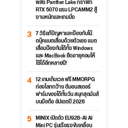
พลัง Panther Lake กราฟิก
RTX 5070 แรม LPCAMM2 สู้
งานหนักและเกมมิ่ง
7 วิธีแก้ปัญหาและป้องกันโน๊
ตบุ๊คแบตเสื่อมด้วยตัวเอง แบต
เสื่อมป้องกันได้ทั้ง Windows
และ MacBook ยืดอายุคอมให้
ใช้ได้อีกหลายปี!
12 เกมเก็บเวล ฟรี MMORPG
ท่องโลกกว้าง ตีมอนสเตอร์
ฟาร์มของได้ทั้งวัน สนุกสุดมันส์
บนมือถือ อัปเดตปี 2026
MINIX เปิดตัว EU928-AI AI
Mini PC รุ่นเรือธงขับเคลื่อน