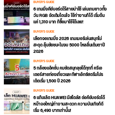
BUYER'S GUIDE
6 เกมมิ่งคีย์บอร์ดไร้สายน่าใช้ เล่นเกมยาวทั้ง
วัน RGB จัดเต็มโดนใจ ใช้ทำงานก็ได้ เริ่มต้น
แค่ 1,310 บาท ก็ซื้อมาใช้ได้เลย!
BUYER'S GUIDE
เลือกจอเกมมิ่ง 2026 เกมเมอร์เล่นสนุกไม่
สะดุด ลุ้นชัยชนะในงบ 5000 ไหลลื่นเต็มตาปี
2026
BUYER'S GUIDE
5 กล้องแอ็คชั่น คมชัดสนุกลุยได้ทุกที่ ครีเอ
เตอร์สายท่องเที่ยวและกีฬาเอ็กซ์สตรีมโปร
เด็ดเริ่ม 1,500 ปี 2026
BUYER'S GUIDE
6 แท็บเล็ต HUAWEI มีสไตลัส ต่อคีย์บอร์ดได้
หน้าจอใหญ่ทำงานสะดวก ความบันเทิงก็ดี
เริ่ม 6,490 บาทเท่านั้น!