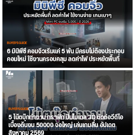
BUYER'S GUIDE
6 มินิพีซี คอมจิ๋วเริ่มแค่ 5 พัน มีครบไม่ต้องประกอบ
คอมใหม่ ใช้งานครอบคลุม ลดค่าไฟ ประหยัดพื้นที่
BUYER'S GUIDE
5 โน้ตบุ๊กทำงาน กราฟิก ปั้นโมเดล 3D ตัดต่อวีดีโอ
เบื้องต้นงบ 50000 จอใหญ่ เล่นเกมลื่น อัปเดต
สิงหาคม 2569