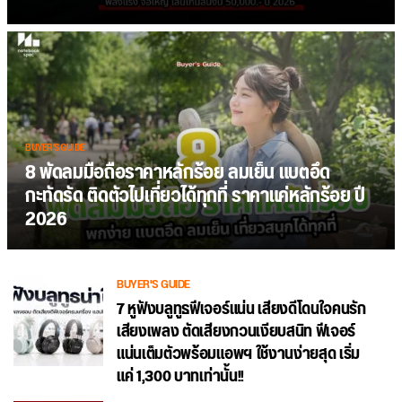
BUYER'S GUIDE
8 พัดลมมือถือราคาหลักร้อย ลมเย็น แบตอึด
กะทัดรัด ติดตัวไปเที่ยวได้ทุกที่ ราคาแค่หลักร้อย ปี
2026
BUYER'S GUIDE
7 หูฟังบลูทูธฟีเจอร์แน่น เสียงดีโดนใจคนรัก
เสียงเพลง ตัดเสียงกวนเงียบสนิท ฟีเจอร์
แน่นเต็มตัวพร้อมแอพฯ ใช้งานง่ายสุด เริ่ม
แค่ 1,300 บาทเท่านั้น!!