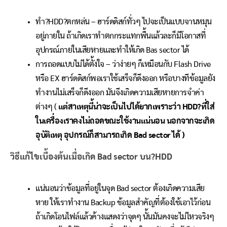
ทำ?HDD?ตกหล่น – ฮาร์ดดิสก์ทั่วๆ ไปจะเป็นแบบจานหมุน
อยู่ภายใน ถ้าเกิดเราทำตกกระแทกพื้นแล้วละก็มีโอกาสที่
อุปกรณ์ภายในเสียหายและทำให้เกิด Bas sector ได้
การถอดแบบไม่ได้ตั้งใจ – ว่าง่ายๆ ก็เหมือนกับ Flash Drive
หรือ EX ฮาร์ดดิสก์พอเราใช้เสร็จก็ดึงออก หรือบางทีข้อมูลยัง
ทำงานไม่เสร็จก็ดึงออก มันจึงเกิดความเสียหายการจำค่า
ต่างๆ (
แต่สาเหตุนี้น่าจะเป็นไปได้ยากเพราะว่า HDD?ที่ใส่
ในเครื่องเราคงไม่ถอดขณะใช้งานแน่นอน นอกจากจะเกิด
อุบัติเหตุ อุปกรณ์ก็สามารถเกิด Bad sector ได้ )
วิธีแก้ไขเบื้องต้นเมื่อเกิด Bad sector บน?HDD
แน่นอนว่าข้อมูลที่อยู่ในจุด Bad sector ต้องเกิดความเสีย
หาย ให้เราทำงาน Backup ข้อมูลสำคัญที่ต้องใช้เอาไว้ก่อน
ถ้าเกิดโอนไฟล์แล้วค้างแสดงว่าจุดๆ นั้นมันคงจะไม่ไหวจริงๆ