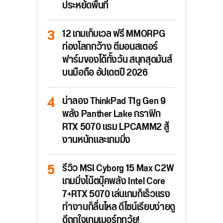
ประหยัดพื้นที่
12 เกมเก็บเวล ฟรี MMORPG
ท่องโลกกว้าง ตีมอนสเตอร์
ฟาร์มของได้ทั้งวัน สนุกสุดมันส์
บนมือถือ อัปเดตปี 2026
น่าลอง ThinkPad T1g Gen 9
พลัง Panther Lake กราฟิก
RTX 5070 แรม LPCAMM2 สู้
งานหนักและเกมมิ่ง
รีวิว MSI Cyborg 15 Max C2W
เกมมิ่งโน้ตบุ๊คพลัง Intel Core
7+RTX 5070 เล่นเกมก็เร็วแรง
ทำงานก็ลื่นไหล ดีไซน์เรียบง่ายดู
ดีถูกใจเกมเมอร์ทุกวัย!