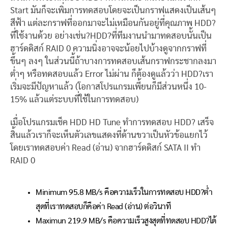
Start มันก็จะเพิ่มการทดสอบโดยจะเป็นกราฟแสดงเป็นเส้นๆ
สีฟ้า แต่ละกราฟที่ออกมาจะไม่เหมือนกันอยู่ที่คุณภาพ HDD?
ที่ใช้งานด้วย อย่างเช่น?HDD?ที่ทีมงานนำมาทดสอบนั้นเป็น
ฮาร์ดดิสก์ RAID 0 ความนิ่งอาจจะน้อยไปบ้างดูจากกราฟที่
ขึ้นๆ ลงๆ ในส่วนนี้ถ้าบางการทดสอบเส้นกราฟกระชากลงมา
ต่ำๆ หรือทดสอบแล้ว Error ไม่ผ่าน ก็ต้องดูแล้วว่า HDD?เรา
เริ่มจะมีปัญหาแล้ว (โอกาสโปรแกรมเพี้ยนก็มีส่วนหนึ่ง 10-
15% แล้วแต่ระบบที่ใช้ในการทดสอบ)
เมื่อโปรแกรมเช็ค HDD HD Tune ทำการทดสอบ HDD? เสร็จ
สิ้นแล้วเราก็จะเห็นตัวเลขแสดงที่ด้านขวาเป็นหัวข้อแยกไว้
โดยเราทดสอบค่า Read (อ่าน) จากฮาร์ดดิสก์ SATA II ทำ
RAID 0
Minimum 95.8 MB/s คือความเร็วในการทดสอบ HDD?ต่ำ
สุดที่เราทดสอบก็คือค่า Read (อ่าน) ต่อวินาที
Maximun 219.9 MB/s คือความเร็วสูงสุดที่ทดสอบ HDD?ได้