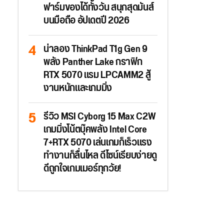
ฟาร์มของได้ทั้งวัน สนุกสุดมันส์
บนมือถือ อัปเดตปี 2026
น่าลอง ThinkPad T1g Gen 9
พลัง Panther Lake กราฟิก
RTX 5070 แรม LPCAMM2 สู้
งานหนักและเกมมิ่ง
รีวิว MSI Cyborg 15 Max C2W
เกมมิ่งโน้ตบุ๊คพลัง Intel Core
7+RTX 5070 เล่นเกมก็เร็วแรง
ทำงานก็ลื่นไหล ดีไซน์เรียบง่ายดู
ดีถูกใจเกมเมอร์ทุกวัย!