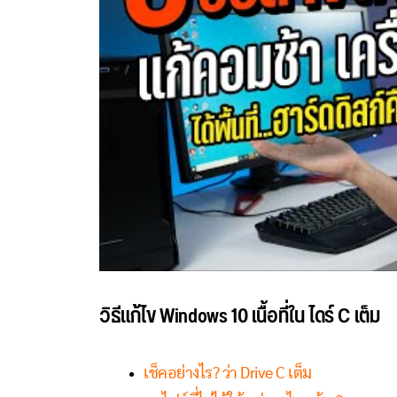
วิธีแก้ไข Windows 10 เนื้อที่ใน ไดร์ C เต็ม
เช็คอย่างไร? ว่า Drive C เต็ม