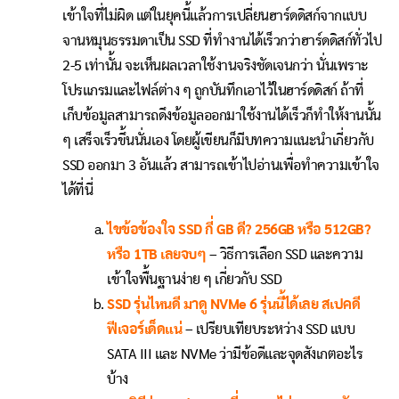
เข้าใจที่ไม่ผิด แต่ในยุคนี้แล้วการเปลี่ยนฮาร์ดดิสก์จากแบบ
จานหมุนธรรมดาเป็น SSD ที่ทำงานได้เร็วกว่าฮาร์ดดิสก์ทั่วไป
2-5 เท่านั้น จะเห็นผลเวลาใช้งานจริงชัดเจนกว่า นั่นเพราะ
โปรแกรมและไฟล์ต่าง ๆ ถูกบันทึกเอาไว้ในฮาร์ดดิสก์ ถ้าที่
เก็บข้อมูลสามารถดึงข้อมูลออกมาใช้งานได้เร็วก็ทำให้งานนั้น
ๆ เสร็จเร็วขึ้นนั่นเอง โดยผู้เขียนก็มีบทความแนะนำเกี่ยวกับ
SSD ออกมา 3 อันแล้ว สามารถเข้าไปอ่านเพื่อทำความเข้าใจ
ได้ที่นี่
ไขข้อข้องใจ SSD กี่ GB ดี? 256GB หรือ 512GB?
หรือ 1TB เลยจบๆ
– วิธีการเลือก SSD และความ
เข้าใจพื้นฐานง่าย ๆ เกี่ยวกับ SSD
SSD รุ่นไหนดี มาดู NVMe 6 รุ่นนี้ได้เลย สเปคดี
ฟีเจอร์เด็ดแน่
– เปรียบเทียบระหว่าง SSD แบบ
SATA III และ NVMe ว่ามีข้อดีและจุดสังเกตอะไร
บ้าง