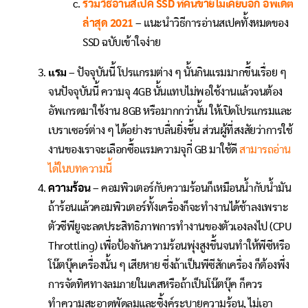
รวมวิธีอ่านสเปค SSD ที่คนขายไม่เคยบอก อัพเดต
ล่าสุด 2021
– แนะนำวิธีการอ่านสเปคทั้งหมดของ
SSD ฉบับเข้าใจง่าย
แรม
– ปัจจุบันนี้ โปรแกรมต่าง ๆ นั้นกินแรมมากขึ้นเรื่อย ๆ
จนปัจจุบันนี้ ความจุ 4GB นั้นแทบไม่พอใช้งานแล้วจนต้อง
อัพเกรดมาใช้งาน 8GB หรือมากกว่านั้น ให้เปิดโปรแกรมและ
เบราเซอร์ต่าง ๆ ได้อย่างราบลื่นยิ่งขึ้น ส่วนผู้ที่สงสัยว่าการใช้
งานของเราจะเลือกซื้อแรมความจุกี่ GB มาใช้ดี
สามารถอ่าน
ได้ในบทความนี้
ความร้อน
– คอมพิวเตอร์กับความร้อนก็เหมือนน้ำกับน้ำมัน
ถ้าร้อนแล้วคอมพิวเตอร์ทั้งเครื่องก็จะทำงานได้ช้าลงเพราะ
ตัวซีพียูจะลดประสิทธิภาพการทำงานของตัวเองลงไป (CPU
Throttling) เพื่อป้องกันความร้อนพุ่งสูงขึ้นจนทำให้พีซีหรือ
โน๊ตบุ๊คเครื่องนั้น ๆ เสียหาย ซึ่งถ้าเป็นพีซีสักเครื่อง ก็ต้องพึ่ง
การจัดทิศทางลมภายในเคสหรือถ้าเป็นโน๊ตบุ๊ค ก็ควร
ทำความสะอาดพัดลมและซิ้งค์ระบายความร้อน, ไม่เอา