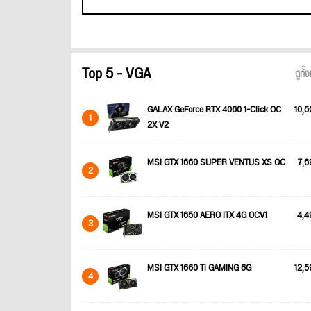
Top 5 - VGA
ดูทั
GALAX GeForce RTX 4060 1-Click OC
10,5
1
2X V2
MSI GTX 1660 SUPER VENTUS XS OC
7,6
2
MSI GTX 1650 AERO ITX 4G OCV1
4,4
3
MSI GTX 1660 Ti GAMING 6G
12,5
4