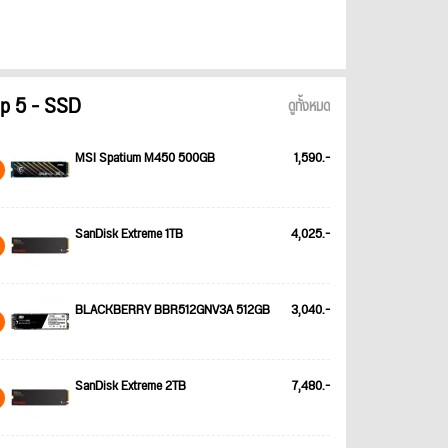
p 5 - SSD
ดูทั้งหมด
MSI Spatium M450 500GB
1,590.-
SanDisk Extreme 1TB
4,025.-
BLACKBERRY BBR512GNV3A 512GB
3,040.-
SanDisk Extreme 2TB
7,480.-