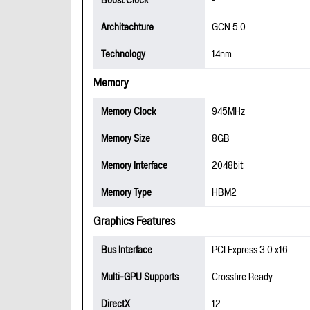
Boost Clock
-
Architechture
GCN 5.0
Technology
14nm
Memory
Memory Clock
945MHz
Memory Size
8GB
Memory Interface
2048bit
Memory Type
HBM2
Graphics Features
Bus Interface
PCI Express 3.0 x16
Multi-GPU Supports
Crossfire Ready
DirectX
12