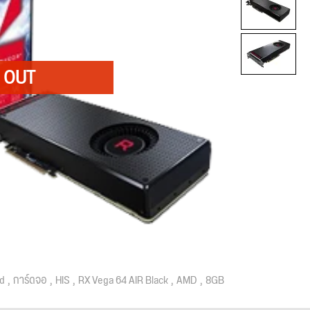
d
การ์ดจอ
HIS
RX Vega 64 AIR Black
AMD
8GB