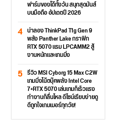
ฟาร์มของได้ทั้งวัน สนุกสุดมันส์
บนมือถือ อัปเดตปี 2026
น่าลอง ThinkPad T1g Gen 9
พลัง Panther Lake กราฟิก
RTX 5070 แรม LPCAMM2 สู้
งานหนักและเกมมิ่ง
รีวิว MSI Cyborg 15 Max C2W
เกมมิ่งโน้ตบุ๊คพลัง Intel Core
7+RTX 5070 เล่นเกมก็เร็วแรง
ทำงานก็ลื่นไหล ดีไซน์เรียบง่ายดู
ดีถูกใจเกมเมอร์ทุกวัย!