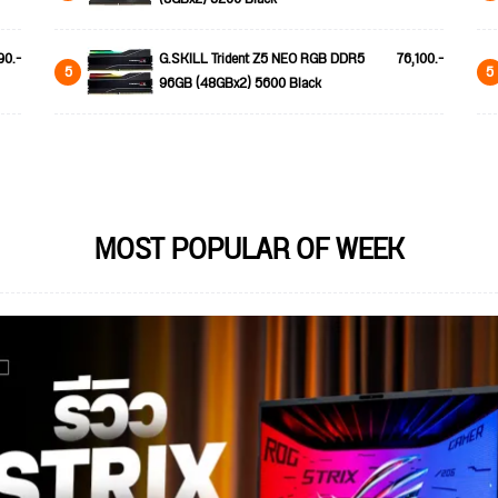
90.-
G.SKILL Trident Z5 NEO RGB DDR5
76,100.-
5
5
96GB (48GBx2) 5600 Black
MOST POPULAR OF WEEK