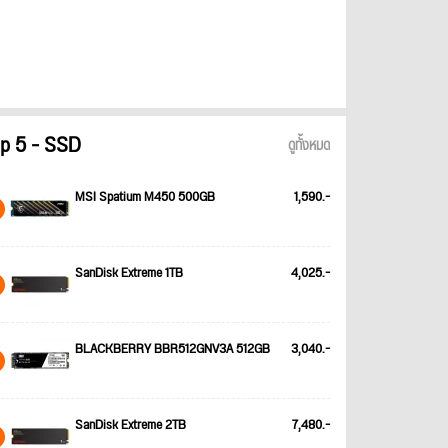
p 5 - SSD
ดูทั้งหมด
MSI Spatium M450 500GB
1,590.-
SanDisk Extreme 1TB
4,025.-
BLACKBERRY BBR512GNV3A 512GB
3,040.-
SanDisk Extreme 2TB
7,480.-