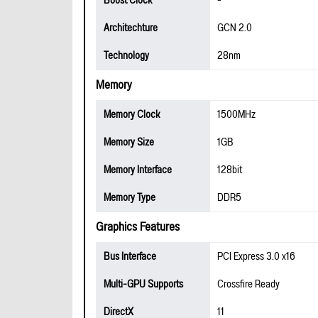
Boost Clock
-
Architechture
GCN 2.0
Technology
28nm
Memory
Memory Clock
1500MHz
Memory Size
1GB
Memory Interface
128bit
Memory Type
DDR5
Graphics Features
Bus Interface
PCI Express 3.0 x16
Multi-GPU Supports
Crossfire Ready
DirectX
11