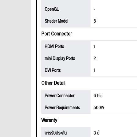
OpenGL
-
Shader Model
5
Port Connector
HDMI Ports
1
mini Display Ports
2
DVI Ports
1
Other Detail
Power Connector
6 Pin
Power Requirements
500W
Waranty
การรับประกัน
3 ปี