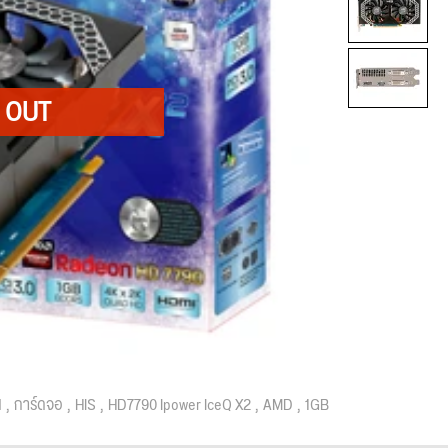
d
การ์ดจอ
HIS
HD7790 Ipower IceQ X2
AMD
1GB