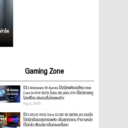
ค่าไฟ
Gaming Zone
รีวิว Alienware 16 Aurora โน๊ตบุ๊คพลังเอเลี่ยน Intel
Core 9+RTX 5070 ในงบ 85,990 บาท ดีไซน์สวยหรู
ไม่แพ้ใคร เล่นเกมลื่นไหลพอตัว!
Aug 5, 2025
รีวิว ASUS ROG Strix SCAR 18 G835LXG เกมมิ่ง
โน้ตบุ๊กเรือธงสุดทรงพลัง ปรับสุดทุกเกม ทำงานหนัก
ก็ไม่กลัว ฟีเจอร์มาเต็มครบเครื่อง!!