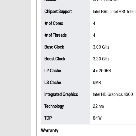
Chipset Support
Intel B85, Intel H81, Intel
# of Cores
4
# of Threads
4
Base Clock
3.00 GHz
Boost Clock
3.30 GHz
L2 Cache
4 x 256KB
L3 Cache
6MB
Integrated Graphics
Intel HD Graphics 4600
Technology
22 nm
TDP
84 W
Warranty