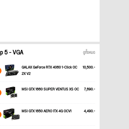
p 5 - VGA
ดูทั้งหมด
GALAX GeForce RTX 4060 1-Click OC
10,500.-
2X V2
MSI GTX 1660 SUPER VENTUS XS OC
7,690.-
MSI GTX 1650 AERO ITX 4G OCV1
4,490.-