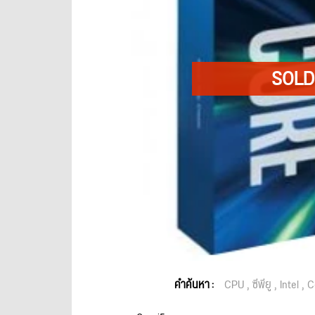
คำค้นหา :
CPU
ซีพียู
Intel
C