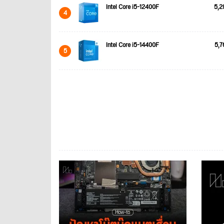
Intel Core i5-12400F
5,2
4
Intel Core i5-14400F
5,7
5