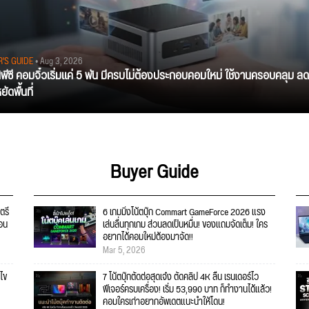
R'S GUIDE
• Aug 3, 2026
นิพีซี คอมจิ๋วเริ่มแค่ 5 พัน มีครบไม่ต้องประกอบคอมใหม่ ใช้งานครอบคลุม ลด
ัดพื้นที่
Buyer Guide
ตรี
6 เกมมิ่งโน้ตบุ๊ก Commart GameForce 2026 แรง
คอน
เล่นลื่นทุกเกม ส่วนลดเป็นหมื่น! ของแถมจัดเต็ม! ใคร
อยากได้คอมใหม่ต้องมาจัด!!
Mar 5, 2026
ไข
7 โน้ตบุ๊กตัดต่อสุดเจ๋ง ตัดคลิป 4K ลื่น เรนเดอร์ไว
ฟีเจอร์ครบเครื่อง! เริ่ม 53,990 บาท ก็ทำงานได้แล้ว!
คอมใครเก่าอยากอัพเดตแนะนำให้โดน!