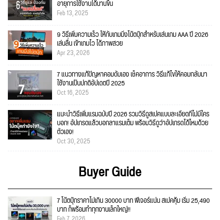
อายุการใช้งานได้นานขึ้น
Feb 13, 2025
9 วิธีเพิ่มความเร็ว ให้กับเกมมิ่งโน้ตบุ๊กสำหรับเล่นเกม AAA ปี 2026
เล่นลื่น เข้าเกมไว ได้ภาพสวย
Apr 23, 2026
7 แนวทางแก้ปัญหาคอมดับเอง เช็คอาการ วิธีแก้ไขให้คอมกลับมา
ใช้งานเป็นปกติอัปเดตปี 2025
Oct 16, 2025
แนะนำวิธีเพิ่มแรมฉบับปี 2026 รวมวิธีดูสเปคแบบละเอียดที่ไม่มีใคร
บอก! อัปเกรดแล้วบอกลาแรมเต็ม พร้อมวิธีดูว่าอัปเกรดได้ไหมด้วย
ตัวเอง!
Oct 30, 2025
Buyer Guide
7 โน้ตบุ๊กราคาไม่เกิน 30000 บาท ฟีเจอร์แน่น สเปคคุ้ม เริ่ม 25,490
บาท ก็พร้อมทำทุกงานเล็กใหญ่!!
Feb 7, 2026