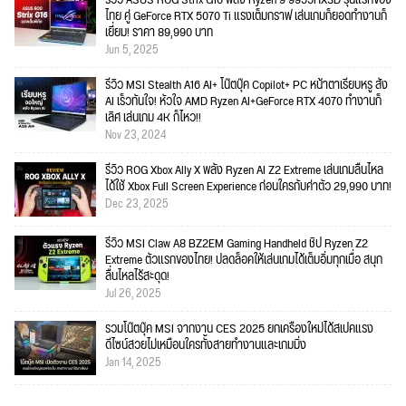
ไทย คู่ GeForce RTX 5070 Ti แรงเต็มกราฟ เล่นเกมก็ยอดทำงานก็
เยี่ยม! ราคา 89,990 บาท
Jun 5, 2025
รีวิว MSI Stealth A16 AI+ โน๊ตบุ๊ค Copilot+ PC หน้าตาเรียบหรู สั่ง
AI เร็วทันใจ! หัวใจ AMD Ryzen AI+GeForce RTX 4070 ทำงานก็
เลิศ เล่นเกม 4K ก็ไหว!!
Nov 23, 2024
รีวิว ROG Xbox Ally X พลัง Ryzen AI Z2 Extreme เล่นเกมลื่นไหล
ได้ใช้ Xbox Full Screen Experience ก่อนใครกับค่าตัว 29,990 บาท!
Dec 23, 2025
รีวิว MSI Claw A8 BZ2EM Gaming Handheld ชิป Ryzen Z2
Extreme ตัวแรกของไทย! ปลดล็อคให้เล่นเกมได้เต็มอิ่มทุกเมื่อ สนุก
ลื่นไหลไร้สะดุด!
Jul 26, 2025
รวมโน๊ตบุ๊ค MSI จากงาน CES 2025 ยกเครื่องใหม่ได้สเปคแรง
ดีไซน์สวยไม่เหมือนใครทั้งสายทำงานและเกมมิ่ง
Jan 14, 2025