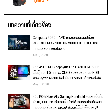
1,890 .-
บทความที่เกี่ยวข้อง
Computex 2026 - AMD เตรียมหมัดเด็ดปล่อย
RX9070 GRE/ 7700X3D/ 5800X3D/ EXPO และ
เทคโนโลยีอีกเพียบในงาน
Jun 2, 2026
รีวิว ASUS ROG Zephyrus G14 GA403GM เกมมิ่ง
โน้ตบุ๊คเบา 1.5 กก. จอ OLED สวยสีอลังระดับ HDR
พลัง Ryzen AI 400 ใหม่ คู่ RTX 5060 แล้วแรงถึงใจ
งานใหญ่พร้อมลุย เกมไหนก็พร้อมเล่น!!
May 5, 2026
รีวิว ROG Xbox Ally Gaming Handheld รุ่นเล็กเน้นคุ้ม
ค่า 18,990 บาท เล่นเกมชั้นนำก็ได้ เกมออนไลน์ก็เหมาะ
เกมมือถือเล่นลื่นหายห่วง! ฟีเจอร์ได้ไม่แพ้รุ่นใหญ่!!