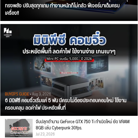
ทรงพลัง ปรับสุดทุกเกม ทำงานหนักก็ไม่กลัว ฟีเจอร์มาเต็มครบ
เครื่อง!!
BUYER'S GUIDE
• Aug 3, 2026
6 มินิพีซี คอมจิ๋วเริ่มแค่ 5 พัน มีครบไม่ต้องประกอบคอมใหม่ ใช้งาน
ครอบคลุม ลดค่าไฟ ประหยัดพื้นที่
จีนปลุกตำนาน GeForce GTX 750 Ti กำเนิดใหม่ ยัด VRAM
8GB เล่น Cyberpunk 30fps.
Jul 23, 2026