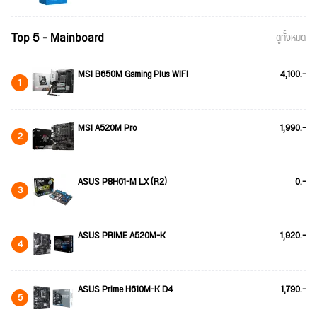
Top 5 - Mainboard
ดูทั้งหมด
MSI B650M Gaming Plus WIFI
4,100.-
1
MSI A520M Pro
1,990.-
2
ASUS P8H61-M LX (R2)
0.-
3
ASUS PRIME A520M-K
1,920.-
4
ASUS Prime H610M-K D4
1,790.-
5