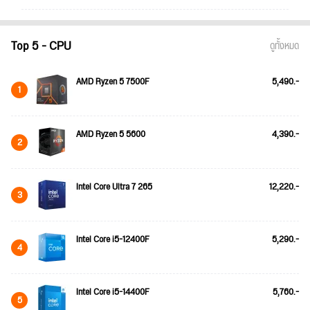
Top 5 - CPU
ดูทั้งหมด
AMD Ryzen 5 7500F
5,490.-
1
AMD Ryzen 5 5600
4,390.-
2
Intel Core Ultra 7 265
12,220.-
3
Intel Core i5-12400F
5,290.-
4
Intel Core i5-14400F
5,760.-
5