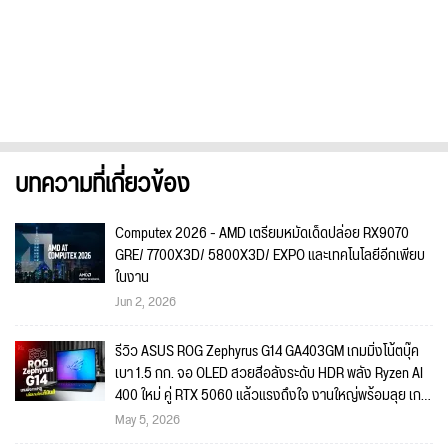
บทความที่เกี่ยวข้อง
Computex 2026 - AMD เตรียมหมัดเด็ดปล่อย RX9070
GRE/ 7700X3D/ 5800X3D/ EXPO และเทคโนโลยีอีกเพียบ
ในงาน
Jun 2, 2026
รีวิว ASUS ROG Zephyrus G14 GA403GM เกมมิ่งโน้ตบุ๊ค
เบา 1.5 กก. จอ OLED สวยสีอลังระดับ HDR พลัง Ryzen AI
400 ใหม่ คู่ RTX 5060 แล้วแรงถึงใจ งานใหญ่พร้อมลุย เกม
ไหนก็พร้อมเล่น!!
May 5, 2026