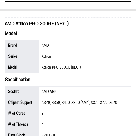
AMD Athlon PRO 300GE (NEXT)
Model
Brand
AMD
Series
Athlon
Model
Athlon PRO 300GE (NEXT)
Specification
Socket
AMD AM4
Chipset Support
A320, B350, B450, X300 (AM4), X370, X470, X570
# of Cores
2
# of Threads
4
Base Clock
3.40 GHz