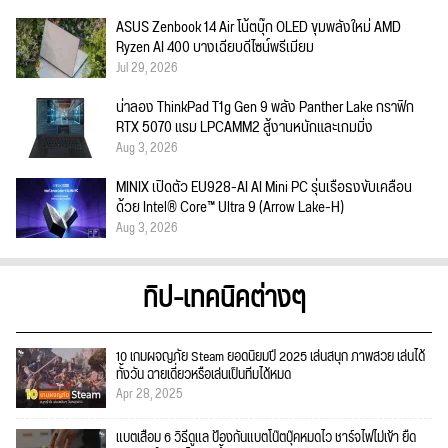
ASUS Zenbook 14 Air โน้ตบุ๊ก OLED ขุมพลังใหม่ AMD
Ryzen AI 400 บางเฉียบดีไซน์พรีเมียม
Jul 29, 2026
น่าลอง ThinkPad T1g Gen 9 พลัง Panther Lake กราฟิก
RTX 5070 แรม LPCAMM2 สู้งานหนักและเกมมิ่ง
Aug 3, 2026
MINIX เปิดตัว EU928-AI AI Mini PC รุ่นเรือธงขับเคลื่อน
ด้วย Intel® Core™ Ultra 9 (Arrow Lake-H)
Aug 3, 2026
ทิป-เทคนิคต่างๆ
10 เกมผจญภัย Steam ยอดนิยมปี 2025 เล่นสนุก ภาพสวย เล่นได้
ทั้งวัน ฉายเดี่ยวหรือเล่นเป็นทีมได้หมด
Apr 28, 2025
แบตเสื่อม 6 วิธีดูแล ป้องกันแบตโน๊ตบุ๊คหมดไว ชาร์จไฟไม่เข้า ยืด