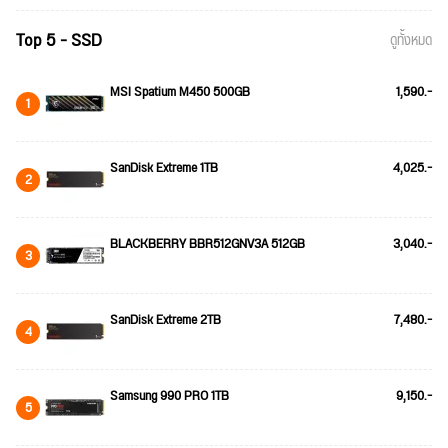
Top 5 - SSD
ดูทั้งหมด
MSI Spatium M450 500GB
1,590.-
1
SanDisk Extreme 1TB
4,025.-
2
BLACKBERRY BBR512GNV3A 512GB
3,040.-
3
SanDisk Extreme 2TB
7,480.-
4
Samsung 990 PRO 1TB
9,150.-
5