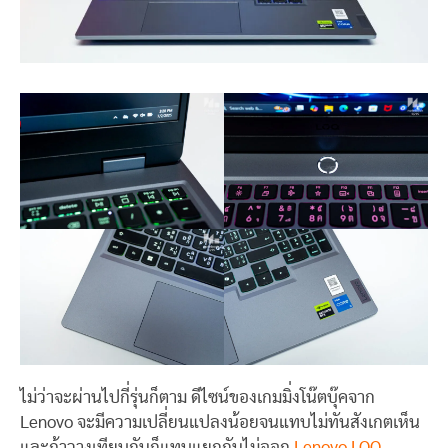
ไม่ว่าจะผ่านไปกี่รุ่นก็ตาม ดีไซน์ของเกมมิ่งโน๊ตบุ๊คจาก
Lenovo จะมีความเปลี่ยนแปลงน้อยจนแทบไม่ทันสังเกตเห็น
และถ้าวางเทียบกันก็แทบแยกกันไม่ออก
Lenovo LOQ