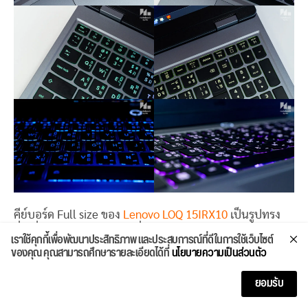
คีย์บอร์ด Full size ของ
Lenovo LOQ 15IRX10
เป็นรูปทรง
สี่เหลี่ยมผืนผ้าแต่ปุ่มลูกศรสี่ทิศทางจะเป็นปุ่มใหญ่แยกออก
เราใช้คุกกี้เพื่อพัฒนาประสิทธิภาพ และประสบการณ์ที่ดีในการใช้เว็บไซต์
ของคุณ คุณสามารถศึกษารายละเอียดได้ที่
นโยบายความเป็นส่วนตัว
จากชุดหลักเหมือนกับเกมมิ่งโน๊ตบุ๊ครุ่นอื่นในเครือ ตัวปุ่มมีไฟ
24-Zone RGB เลือกปรับเอฟเฟคแสงได้ 6 แบบ ด้วยคีย์ลัด
ยอมรับ
Fn+Spacebar ถ้าสังเกตจะเห็นว่าตัวอักษร “O” บนคีย์บอร์ด
จะไม่ได้เป็นวงกลมแบบปกติแต่กลายเป็นโลโก้ LOQ แทน