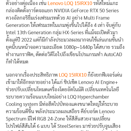
ตัวอย่างต่อเนื่อง เช่น
Lenovo LOQ 15IRX10
รหัสใหม่แกะ
กล่องติดตั้งการ์ดจอแยก NVIDIA GeForce RTX 50 Series
ควงอัลกอริธึ่มเร่งเฟรมเรทด้วย AI อย่าง Multi Frame
Generation ให้เฟรมเรทในเกมพุ่งขึ้นไปได้ถึง 4 เท่า จับคู่กับ
Intel 13th Generation กลุ่ม HX-Series ที่แม้จะเปิดตัวมา
ตั้งแต่ปี 2022 แต่ก็มีกำลังประมวลผลมากจนใช้เล่นเกมชั้นนำ
ยุคนี้บนหน้าจอความละเอียด 1080p~1440p ได้สบาย รวมถึง
ทำงานกราฟิค, ตัดต่อวิดีโอไปถึงเขียนโปรแกรมทำ AutoCAD
ก็ทำได้หมด
นอกจากเรื่องประสิทธิภาพ
LOQ 15IRX10
ก็ยังยกฟีเจอร์เด่น
เข้ามาให้อีกหลายอย่าง ได้แก่ ชิปเซ็ต Lenovo AI Engine+
ช่วยปรับเปลี่ยนโหมดเครื่องโดยอัตโนมัติ เปลี่ยนเทคโนโลยี
ระบายความร้อนแบบใหม่อย่าง LOQ Hyperchamber
Cooling system มีท่อฮีตไปป์ทองแดงขนาดใหญ่ให้ระบาย
ความร้อนดีขึ้น พลังประมวลผลเสถียร คีย์บอร์ด Lenovo
Spectrum มีไฟ RGB 24-Zone ให้สีสันสวยงามเปลี่ยน
โปรไฟล์สีสันได้ 6 แบบ ได้ SteelSeries มาช่วยปรับจูนเสียง