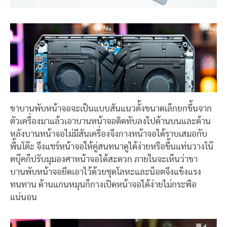
ขาบานพับหน้าจอจะเป็นแบบสันแนวตั้งขนาดเล็กยกขึ้นจาก
ตัวเครื่องมาแล้วเอาบานหน้าจอติดทับลงไปด้านบนและด้าน
หลังบานหน้าจอไม่มีสันเครื่องจึงกางหน้าจอได้ราบเสมอกับ
พื้นโต๊ะ จึงแชร์หน้าจอให้คู่สนทนาดูได้ง่ายหรือขึ้นแท่นวางโน๊
ตบุ๊คก็ปรับมุมองศาหน้าจอได้สะดวก ภายในจะเห็นว่าขา
บานพับหน้าจอยึดเอาไว้ด้วยชุดโลหะและน็อตจึงแข็งแรง
ทนทาน ด้านแกนหมุนก็กางเปิดหน้าจอได้ง่ายไม่กระพือ
แน่นอน