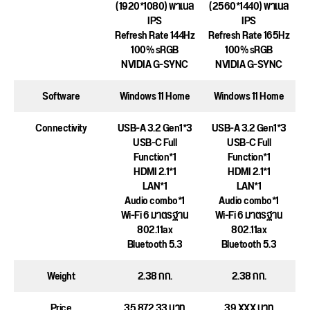
(1920*1080) พาเนล
(2560*1440) พาเนล
IPS
IPS
Refresh Rate 144Hz
Refresh Rate 165Hz
100% sRGB
100% sRGB
NVIDIA G-SYNC
NVIDIA G-SYNC
Software
Windows 11 Home
Windows 11 Home
Connectivity
USB-A 3.2 Gen1*3
USB-A 3.2 Gen1*3
USB-C Full
USB-C Full
Function*1
Function*1
HDMI 2.1*1
HDMI 2.1*1
LAN*1
LAN*1
Audio combo*1
Audio combo*1
Wi-Fi 6 มาตรฐาน
Wi-Fi 6 มาตรฐาน
802.11ax
802.11ax
Bluetooth 5.3
Bluetooth 5.3
Weight
2.38 กก.
2.38 กก.
Price
35,872.33 บาท
39,XXX บาท