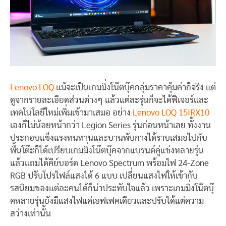
Lenovo LOQ
แม้จะเป็นเกมมิ่งโน๊ตบุ๊คกลุ่มราคาคุ้มค่าก็จริง แต่
ดูจากรายละเอียดส่วนต่างๆ แล้วแต่ละรุ่นก็จะได้ฟีเจอร์และ
เทคโนโลยีใหม่เพิ่มเข้ามาเสมอ อย่าง
Lenovo LOQ 15IRX10
เองก็ไม่น้อยหน้ากว่า Legion Series รุ่นก่อนหน้าเลย ทั้งงาน
ประกอบแข็งแรงทนทานและบานพับกางได้ราบเสมอไปกับ
พื้นโต๊ะก็ได้เปรียบเกมมิ่งโน๊ตบุ๊คจากแบรนด์คู่แข่งหลายรุ่น
แล้วแถมได้คีย์บอร์ด Lenovo Spectrum พร้อมไฟ 24-Zone
RGB ปรับโปรไฟล์แสงได้ 6 แบบ เปลี่ยนแสงไฟให้เข้ากับ
รสนิยมของแต่ละคนได้ก็น่าประทับใจแล้ว เพราะเกมมิ่งโน๊ตบุ๊
คหลายรุ่นยังมีแสงไฟแค่เอฟเฟคเดียวและปรับได้แต่ความ
สว่างเท่านั้น