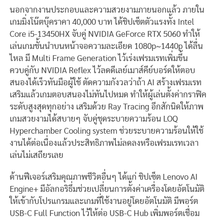
นอกจากงานประกอบและความสวยงามภายนอกแล้ว ภายใน
เกมมิ่งโน๊ตบุ๊คราคา 40,000 บาท ได้ชิปเซ็ตตัวแรงทั้ง Intel
Core i5-13450HX จับคู่ NVIDIA GeForce RTX 5060 ทำให้
เล่นเกมชั้นนำบนหน้าจอความละเอียด 1080p~1440p ได้ลื่น
ไหล มี Multi Frame Generation ไว้เร่งเฟรมเรทเพิ่มขึ้น
ควบคู่กับ NVIDIA Reflex ไว้ลดดีเลย์เมาส์คีย์บอร์ดให้ตอบ
สนองได้เร็วทันมือผู้ใช้ ตัดความกังวลว่าถ้า AI สร้างเฟรมเรท
เสริมแล้วเกมตอบสนองไม่ทันไปหมด ทำให้ผู้เล่นตั้งค่ากราฟิค
ระดับสูงสุดทุกอย่าง เสริมด้วย Ray Tracing อีกสักนิดให้ภาพ
เกมสวยงามได้สบายๆ จับคู่ชุดระบายความร้อน LOQ
Hyperchamber Cooling system ช่วยระบายความร้อนให้ใช้
งานได้ต่อเนื่องแล้วประสิทธิภาพไม่ลดลงหรือเฟรมเรทเวลา
เล่นไม่เสถียรเลย
ด้านฟีเจอร์เสริมคุณภาพชีวิตอื่นๆ ได้แก่ ชิปเซ็ต Lenovo AI
Engine+ มีอัลกอริธึ่มช่วยเปลี่ยนการตั้งค่าเครื่องโดยอัตโนมัติ
ให้เข้ากับโปรแกรมและเกมที่ใช้งานอยู่โดยอัตโนมัติ มีพอร์ต
USB-C Full Function ไว้ให้ต่อ USB-C Hub เพิ่มพอร์ตเชื่อม