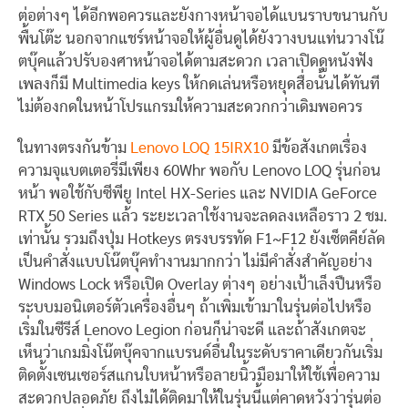
ต่อต่างๆ ได้อีกพอควรและยังกางหน้าจอได้แบนราบขนานกับ
พื้นโต๊ะ นอกจากแชร์หน้าจอให้ผู้อื่นดูได้ยังวางบนแท่นวางโน๊
ตบุ๊คแล้วปรับองศาหน้าจอได้ตามสะดวก เวลาเปิดดูหนังฟัง
เพลงก็มี Multimedia keys ให้กดเล่นหรือหยุดสื่อนั้นได้ทันที
ไม่ต้องกดในหน้าโปรแกรมให้ความสะดวกกว่าเดิมพอควร
ในทางตรงกันข้าม
Lenovo LOQ 15IRX10
มีข้อสังเกตเรื่อง
ความจุแบตเตอรี่มีเพียง 60Whr พอกับ Lenovo LOQ รุ่นก่อน
หน้า พอใช้กับซีพียู Intel HX-Series และ NVIDIA GeForce
RTX 50 Series แล้ว ระยะเวลาใช้งานจะลดลงเหลือราว 2 ชม.
เท่านั้น รวมถึงปุ่ม Hotkeys ตรงบรรทัด F1~F12 ยังเซ็ตคีย์ลัด
เป็นคำสั่งแบบโน๊ตบุ๊คทำงานมากกว่า ไม่มีคำสั่งสำคัญอย่าง
Windows Lock หรือเปิด Overlay ต่างๆ อย่างเป้าเล็งปืนหรือ
ระบบมอนิเตอร์ตัวเครื่องอื่นๆ ถ้าเพิ่มเข้ามาในรุ่นต่อไปหรือ
เริ่มในซีรีส์ Lenovo Legion ก่อนก็น่าจะดี และถ้าสังเกตจะ
เห็นว่าเกมมิ่งโน๊ตบุ๊คจากแบรนด์อื่นในระดับราคาเดียวกันเริ่ม
ติดตั้งเซนเซอร์สแกนใบหน้าหรือลายนิ้วมือมาให้ใช้เพื่อความ
สะดวกปลอดภัย ถึงไม่ได้ติดมาให้ในรุ่นนี้แต่คาดหวังว่ารุ่นต่อ