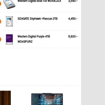
Western Digital Blue 1TB WD10EZEX
3,540.-
SEAGATE SkyHawk +Rescue 2TB
4,450.-
Western Digital Purple 4TB
6,920.-
WD43PURZ