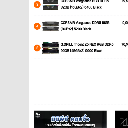
CORSAIR Vengeance RGB DDR5
16,7
3
32GB (16GBx2) 6400 Black
CORSAIR Vengeance DDR5 16GB
5,9
4
(8GBx2) 5200 Black
G.SKILL Trident Z5 NEO RGB DDR5
76,1
5
96GB (48GBx2) 5600 Black