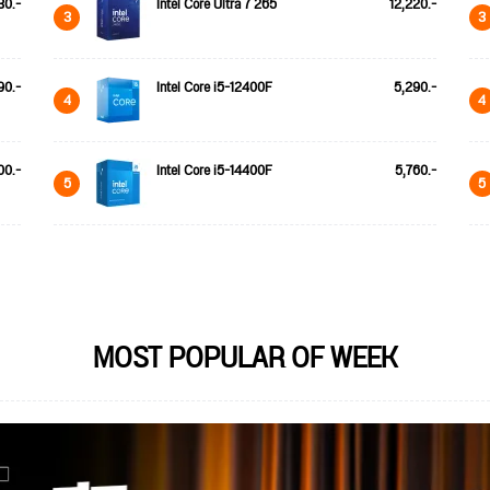
30.-
Intel Core Ultra 7 265
12,220.-
3
3
90.-
Intel Core i5-12400F
5,290.-
4
4
00.-
Intel Core i5-14400F
5,760.-
5
5
MOST POPULAR OF WEEK