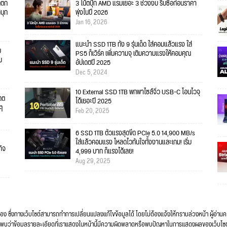
ตตก
3 โน้ตบุ๊ก AMD แรมเยอะ 3 ช่วงงบ รีบซื้อก่อนราคา
สนุก
พุ่งในปี 2026
Jan 16, 2026
แนะนำ SSD 1TB ทั้ง 9 รุ่นเด็ด ใส่คอมแล้วแรง ใส่
บ
PS5 ก็เวิร์ค เพิ่มความจุ เติมความแรงให้คอมคุณ
ม
อัปเดตปี 2025
Dec 5, 2024
10 External SSD 1TB พกพาไซส์จิ๋ว USB-C โอนไวจุ
เดต
ได้เยอะปี 2025
ยๆ
Feb 20, 2025
6 SSD 1TB ตัวแรงสุดขีด PCIe 5.0 14,900 MB/s
ใส่แล้วคอมแรง โหลดไวทันใจทั้งงานและเกม! เริ่ม
กิจ
4,999 บาท ก็แรงได้เลย!
Aug 29, 2025
ื่อง ซึ่งทางเว็บไซต์สามารถทำการเปลี่ยนแปลงแก้ไขข้อมูลได้ โดยไม่ต้องแจ้งให้ทราบล่วงหน้า ผู้อ่าน
ง หากพบว่าข้อมูลรายละเอียดที่เราแสดงในหน้านี้มีความผิดพลาดหรือพบปัญหาในการแสดงผลของเว็บไซ