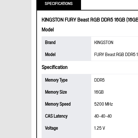
SPECIFICATIONS
KINGSTON FURY Beast RGB DDR5 16GB (16GBx
Model
Brand
KINGSTON
Model
FURY Beast RGB DDR5 1
Specification
Memory Type
DDR5
Memory Size
16GB
Memory Speed
5200 MHz
CAS Latency
40-40-40
Voltage
1.25 V