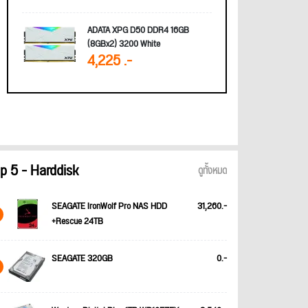
ADATA XPG D50 DDR4 16GB
(8GBx2) 3200 White
4,225 .-
p 5 - Harddisk
ดูทั้งหมด
SEAGATE IronWolf Pro NAS HDD
31,260.-
+Rescue 24TB
SEAGATE 320GB
0.-