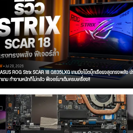
EW
• Jul 28, 2026
ว ASUS ROG Strix SCAR 18 G835LXG เกมมิ่งโน้ตบุ๊กเรือธงสุดทรงพลัง ป
ุกเกม ทำงานหนักก็ไม่กลัว ฟีเจอร์มาเต็มครบเครื่อง!!