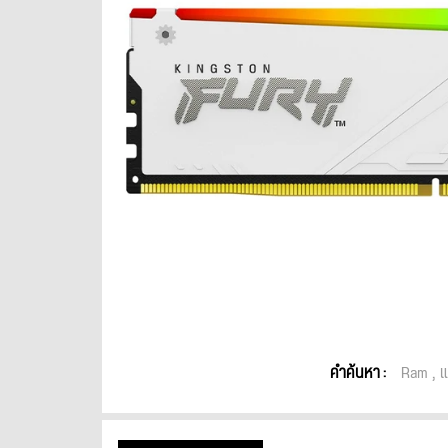
คำค้นหา :
Ram
แ