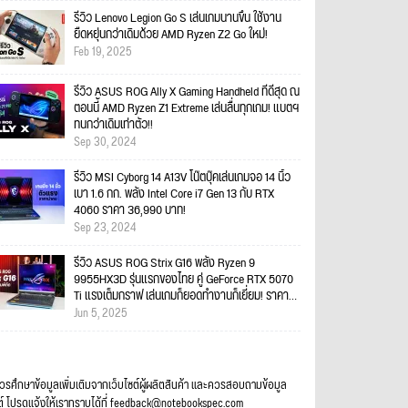
รีวิว Lenovo Legion Go S เล่นเกมนานขึ้น ใช้งาน
ยืดหยุ่นกว่าเดิมด้วย AMD Ryzen Z2 Go ใหม่!
Feb 19, 2025
รีวิว ASUS ROG Ally X Gaming Handheld ที่ดีสุด ณ
ตอนนี้ AMD Ryzen Z1 Extreme เล่นลื่นทุกเกม! แบตฯ
ทนกว่าเดิมเท่าตัว!!
Sep 30, 2024
รีวิว MSI Cyborg 14 A13V โน๊ตบุ๊คเล่นเกมจอ 14 นิ้ว
เบา 1.6 กก. พลัง Intel Core i7 Gen 13 กับ RTX
4060 ราคา 36,990 บาท!
Sep 23, 2024
รีวิว ASUS ROG Strix G16 พลัง Ryzen 9
9955HX3D รุ่นแรกของไทย คู่ GeForce RTX 5070
Ti แรงเต็มกราฟ เล่นเกมก็ยอดทำงานก็เยี่ยม! ราคา
89,990 บาท
Jun 5, 2025
ควรศึกษาข้อมูลเพิ่มเติมจากเว็บไซต์ผู้ผลิตสินค้า และควรสอบถามข้อมูล
ต์ โปรดแจ้งให้เราทราบได้ที่ feedback@notebookspec.com