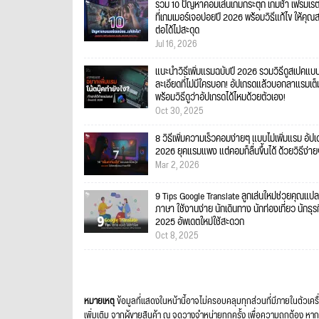
รวม 10 ปัญหาคอมเล่นเกมกระตุก เกมช้า เฟรมเร
ที่เกมเมอร์เจอบ่อยปี 2026 พร้อมวิธีแก้ไข ให้คุณ
ต่อได้ไม่สะดุด
Jul 16, 2026
แนะนำวิธีเพิ่มแรมฉบับปี 2026 รวมวิธีดูสเปคแบ
ละเอียดที่ไม่มีใครบอก! อัปเกรดแล้วบอกลาแรมเต็
พร้อมวิธีดูว่าอัปเกรดได้ไหมด้วยตัวเอง!
Oct 30, 2025
8 วิธีเพิ่มความเร็วคอมง่ายๆ แบบไม่เพิ่มแรม อัป
2026 ยุคแรมแพง แต่คอมก็ลื่นขึ้นได้ ด้วยวิธีง่า
Mar 2, 2026
9 Tips Google Translate ลูกเล่นใหม่ช่วยคุณแปล
ภาษา ใช้งานง่าย นักเดินทาง นักท่องเที่ยว นักธุร
2025 อัพเดตใหม่ใช้สะดวก
Oct 8, 2025
หมายเหตุ
ข้อมูลที่แสดงในหน้านี้อาจไม่ครอบคลุมทุกส่วนที่มีภายในตัวเคร
เพิ่มเติม จากผู้ขายสินค้า ณ จุดวางจำหน่ายทุกครั้ง เพื่อความถูกต้อ