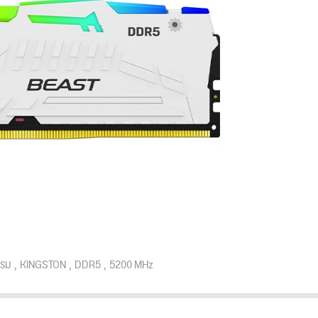
รม
KINGSTON
DDR5
5200 MHz