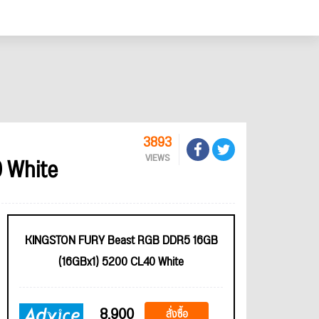
3893
 White
VIEWS
KINGSTON FURY Beast RGB DDR5 16GB
(16GBx1) 5200 CL40 White
8,900
สั่งซื้อ