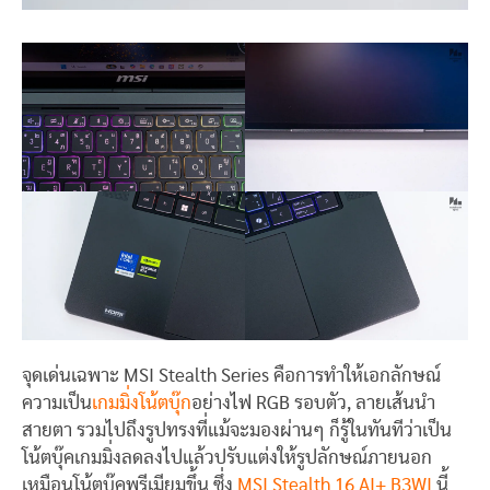
จุดเด่นเฉพาะ MSI Stealth Series คือการทำให้เอกลักษณ์
ความเป็น
เกมมิ่งโน้ตบุ๊ก
อย่างไฟ RGB รอบตัว, ลายเส้นนำ
สายตา รวมไปถึงรูปทรงที่แม้จะมองผ่านๆ ก็รู้ในทันทีว่าเป็น
โน้ตบุ๊คเกมมิ่งลดลงไปแล้วปรับแต่งให้รูปลักษณ์ภายนอก
เหมือนโน้ตบุ๊คพรีเมียมขึ้น ซึ่ง
MSI Stealth 16 AI+ B3WI
นี้