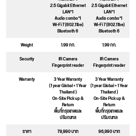
2.5 Gigabit Ethernet
2.5 Gigabit Ethernet
LAN*1
LAN*1
Audio combo*1
Audio combo*1
Wi-Fi 7 (802.11be)
Wi-Fi 7 (802.11be)
Bluetooth 6
Bluetooth 6
Weight
1.99 กก.
1.99 กก.
Security
IR Camera
IR Camera
Fingerprint reader
Fingerprint reader
Warranty
3 Year Warranty
3 Year Warranty
(1 year Global + 1 Year
(1 year Global + 1 Year
Thailand )
Thailand )
On-Site Pick up &
On-Site Pick up &
Return
Return
พื้นที่กรุงเทพและ
พื้นที่กรุงเทพและ
ปริมณฑล
ปริมณฑล
ราคา
79,990 บาท
96,990 บาท