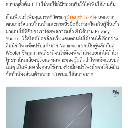
ความจุตั้งต้น 1 TB ไม่พอใช้ก็มีช่องเสริมให้ใส่เพิ่มได้เช่นกัน
ด้านฟีเจอร์เพิ่มคุณภาพชีวิตของ
Stealth 16 AI+
นอกจาก
เซนเซอร์สแกนใบหน้าและลายนิ้วมือซึ่งช่วยป้องกันผู้อื่นเข้า
มาแอบใช้พีซีของเราโดยพลการแล้ว ยังได้บาน Privacy
Shutter ไว้สไลด์ปิดกล้องเว็บแคมตอนไม่ใช้งานได้ อีกอย่าง
คือมีลำโพงเซ็ตปรับแต่งจาก Nahimic แยกเป็นคู่หลักกับคู่
Woofer ซึ่งคุณภาพเสียงดีจนไม่ต้องพึ่งลำโพงแยกก็ได้ถ้าไม่
โหยหาโทนเสียงปรับแต่งเฉพาะของผู้ผลิตลำโพงเซ็ตแบรนด์
นั้นๆ เป็นพิเศษ ซึ่งตอนใช้งานจริงเสียงลำโพงดังพอให้ได้ยิน
ชัดทั่วห้องส่วนตัวขนาด 13 ตร.ม. ได้สบายมาก