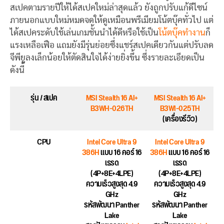
สเปคตามรายปีให้ได้สเปคใหม่ล่าสุดแล้ว ยังถูกปรับแก้ดีไซน์
ภายนอกแบบใหม่หมดจดให้ดูเหมือนพรีเมียมโน้ตบุ๊คทั่วไป แต่
ได้สเปคระดับใช้เล่นเกมชั้นนำได้ดีหรือใช้เป็น
โน้ตบุ๊คทำงาน
ก็
แรงเหลือเฟือ แถมยังมีรุ่นย่อยซึ่งแชร์สเปคเดียวกันแต่ปรับลด
จีพียูลงเล็กน้อยให้ตัดสินใจได้ง่ายยิ่งขึ้น ซึ่งรายละเอียดเป็น
ดังนี้
รุ่น / สเปค
MSI Stealth 16 AI+
MSI Stealth 16 AI+
B3WH-026TH
B3WI-025TH
(เครื่องรีวิว)
CPU
Intel Core Ultra 9
Intel Core Ultra 9
386H
แบบ 16 คอร์ 16
386H
แบบ 16 คอร์ 16
เธรด
เธรด
(4P+8E+4LPE)
(4P+8E+4LPE)
ความเร็วสูงสุด 4.9
ความเร็วสูงสุด 4.9
GHz
GHz
รหัสพัฒนา Panther
รหัสพัฒนา Panther
Lake
Lake