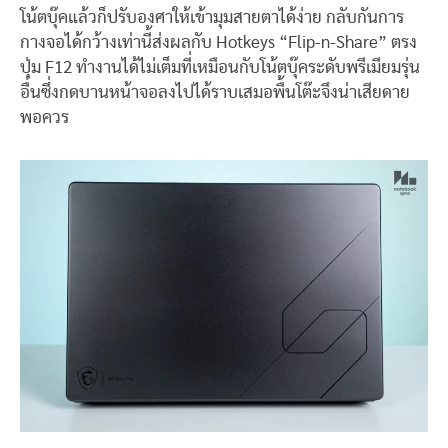
โน้ตบุ๊คแล้วก็ปรับองศาให้เข้ามุมสายตาได้ง่าย กลับกันการ
กางจอได้กว้างเท่านี้ส่งผลกับ Hotkeys “Flip-n-Share” ตรง
ปุ่ม F12 ทำงานได้ไม่เต็มที่เหมือนกับโน้ตบุ๊คระดับพรีเมียมรุ่น
อื่นซึ่งกดบานหน้าจอลงไปได้ราบเสมอพื้นโต๊ะจึงน่าเสียดาย
พอควร