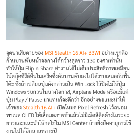
จุดน่าเสียดายของ
MSI Stealth 16 AI+ B3WI
อย่างแรกคือ
ก้านบานพับหน้าจอกางได้กว้างสุดราว 130 องศาเท่านั้น
ทำให้ปุ่ม Flip-n-Share ทำงานได้ไม่เต็มประสิทธิภาพเหมือน
โน้ตบุ๊คซีรีส์อื่นในเครือซึ่งดันบานพับลงไปได้ราบเสมอกับพื้น
โต๊ะ ซึ่งถ้าเปลี่ยนปุ่มดังกล่าวเป็น Win Lock ไว้ปิดไม่ให้ปุ่ม
Windows รบกวนในบางโอกาส, Airplane Mode หรือแม้แต่
ปุ่ม Play / Pause มาแทนก็จะดีกว่า อีกอย่างขอแนะนำให้
เจ้าของ
Stealth 16 AI+
เปิดโหมด Pixel Refresh ไว้ถนอม
พาเนล OLED ให้เสื่อมสภาพช้าแล้วไม่มีเม็ดสีติดค้างในระยะ
ยาวและแนะนำให้กดใช้ใน MSI Center บ้างยิ่งยืดอายุการใช้
งานไปได้อีกนานหลายปี