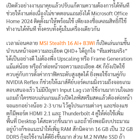
เปิดตัวอย่างงานมาคุยแล้วปรับแก้ตามความต้องการได้ทันที
ช่วยให้งานต่อเนื่องไม่ขาดตอนแถมยังได้ Microsoft Office
Home 2024 ติดตั้งมาให้พร้อมใช้ เพียงลงชื่อเคลมสิทธิ์ก็ใช้
ทำงานได้ทันที ทั้งครบทั้งคุ้มในเครื่องเดียวกัน
เวลาผ่อนคลาย
MSI Stealth 16 AI+ B3WI
ก็เปิดเล่นเกมชั้น
นำบนหน้าจอความละเอียด QHD+ ได้ถูกใจ “ทีมเฟรมจริง”
ได้เป็นอย่างดี ไม่ต้องพึ่ง Upscaling หรือ Frame Generation
แม้แต่น้อย หรือถ้าต่อหน้าจอความละเอียด 4K ก็ยังเปิดใช้
ควบคู่กับการตั้งค่ากราฟิคระดับสูงสุดได้ ยิ่งพอใช้งานคู่กับ
NVIDIA Reflex ก็ช่วยให้เมาส์คีย์บอร์ดเกมมิ่งรวมถึงจอยเกม
ตอบสนองเร็ว ไม่มีปัญหา Input Lag เวลาใช้งานมากวนใจเลย
แถมถ้าใครชอบเล่นเกมแล้วเปิดไลฟ์สตรีมสดแล้วต้องต่อหน้า
จอแยกอย่างน้อย 2-3 บาน ไว้ดูโปรแกรมต่างๆ และช่องแช
ตก็มีพอร์ต HDMI 2.1 และ Thunderbolt 4 คู่ให้ต่อใช้เพิ่ม
พื้นที่ Desktop ได้สะดวกขึ้นมาก และถ้ายังพอมีงบประมาณ
อยู่บ้างก็ขอแนะนำให้เพิ่ม RAM สักนิดจาก 16 GB เป็น 32 GB
DDR5 ก็จะใช้งานได้ดียิ่งขึ้นมาก ส่วน M.2 NVMe SSD ถ้า