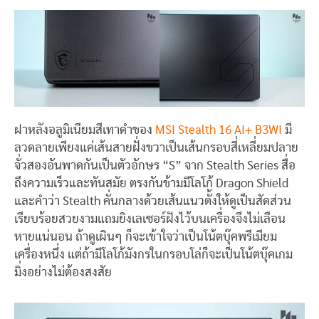
ฝาหลังอลูมิเนียมสีเทาดำของ
MSI Stealth 16 AI+ B3WI
มี
ลวดลายเพียงแค่เส้นสายฝั่งขวาเป็นเส้นกรอบสี่เหลี่ยมปลาย
จั่วสองอันพาดกันเป็นตัวอักษร “S” จาก Stealth Series สื่อ
ถึงความเร็วและทันสมัย ตรงกันข้ามมีโลโก้ Dragon Shield
และคำว่า Stealth คั่นกลางด้วยเส้นแนวตั้งให้ดูเป็นสัดส่วน
เรียบร้อยสวยงามแถมยิงเลเซอร์ฝังไว้บนเครื่องจึงไม่เลือน
หายแน่นอน ถ้าดูเผินๆ ก็จะเข้าใจว่าเป็นโน้ตบุ๊คพรีเมียม
เครื่องหนึ่ง แต่ถ้ามีโลโก้มังกรในกรอบโล่ก็จะเป็นโน้ตบุ๊คเกม
มิ่งอย่างไม่ต้องสงสัย