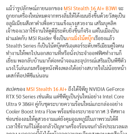
แม้ว่ารูปลักษณ์ภายนอกของ
MSI Stealth 16 AI+ B3WI
จะ
ถูกยกเครื่องใหม่หมดจากทรงลิ่มให้โค้งมนยิ่งขึ้นด้วยวัสดุเป็น
อลูมิเนียมสีเทาดำเพื่อความแข็งแรงสวยงาม เสริมบุคลิค
เจ้าของเวลาใช้งานให้ดูดีมีระดับยิ่งขึ้นก็จริง แต่ในเมื่อเป็น
ฝาแฝดกับ MSI Raider ซึ่งเป็น
เกมมิ่งโน้ตบุ๊ก
เรือธงแล้ว
Stealth Series ก็เป็นโน้ตบุ๊คครีเอเตอร์ระดับพรีเมียมคู่ใจคน
ทำงานให้พกไปนอกสถานที่หรือนั่งประจำออฟฟิศทำงานก็
เยี่ยม พอกลับบ้านมาก็ต่อหน้าจอและอุปกรณ์เสริมเป็นพีซีตัว
แรงไว้เล่นเกมหรือดูหนังฟังเพลงได้อย่างสบายใจไม่น้อยหน้า
เดสก์ท็อปพีซีแน่นอน
สเปคของ
MSI Stealth 16 AI+
ถึงได้จีพียู NVIDIA GeForce
RTX 50 Series เช่นเดิม แต่ซีพียูเป็นรุ่นใหม่อย่าง Intel Core
Ultra 9 386H คู่กับชุดระบายความร้อนใหม่แกะกล่องอย่าง
Cooler Boost Intra Flow พร้อมช่องระบายอากาศ 3 ทิศทาง
ซ่อนช่องลมให้ดูสวยงามแต่ยังคุมอุณหภูมิในภาพรวมได้ดี
เวลาใช้งานก็ไม่ต้องกลัวปัญหาเครื่องร้อนจนกำลังประมวลผล