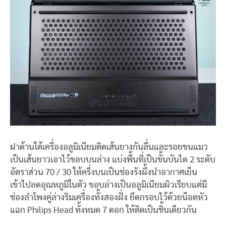
ฝาด้านใต้เครื่องอลูมิเนียมติดเส้นยางกันลื่นและรอยขนแมว
เป็นเส้นยาวเอาไว้ขอบบนล่าง แบ่งพื้นที่เป็นขั้นบันได 2 ระดับ
อัตราส่วน 70 / 30 ให้ครึ่งบนเป็นช่องรังผึ้งนำอากาศเย็น
เข้าไปลดอุณหภูมิในตัว ขอบล่างเป็นอลูมิเนียมผิวเรียบแต่มี
ช่องลำโพงคู่ล่างริมเครื่องทั้งสองฝั่ง ยึดกรอบไว้ด้วยน็อตหัว
แฉก Philips Head ทั้งหมด 7 ดอก ให้ติดเป็นชิ้นเดียวกัน