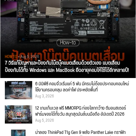
HOW TO
• Aug 5, 2026
7 วิธีแก้ปัญหาและป้องกันโน๊ตบุ๊คแบตเสื่อมด้วยตัวเอง แบตเสื่อม
ป้องกันได้ทั้ง Windows และ MacBook ยืดอายุคอมให้ใช้ได้อีกหลายปี!
6 มินิพีซี คอมจิ๋วเริ่มแค่ 5 พัน มีครบไม่ต้องประกอบคอมใหม่
ใช้งานครอบคลุม ลดค่าไฟ ประหยัดพื้นที่
Aug 3, 2026
12 เกมเก็บเวล ฟรี MMORPG ท่องโลกกว้าง ตีมอนสเตอร์
ฟาร์มของได้ทั้งวัน สนุกสุดมันส์บนมือถือ อัปเดตปี 2026
Aug 5, 2026
น่าลอง ThinkPad T1g Gen 9 พลัง Panther Lake กราฟิก