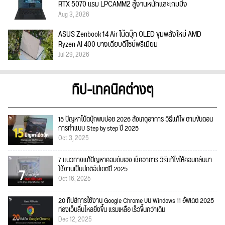
RTX 5070 แรม LPCAMM2 สู้งานหนักและเกมมิ่ง
Aug 3, 2026
ASUS Zenbook 14 Air โน้ตบุ๊ก OLED ขุมพลังใหม่ AMD
Ryzen AI 400 บางเฉียบดีไซน์พรีเมียม
Jul 29, 2026
ทิป-เทคนิคต่างๆ
15 ปัญหาโน้ตบุ๊กพบบ่อย 2026 สังเกตุอาการ วิธีแก้ไข ตามขั้นตอน
การทำแบบ Step by step ปี 2025
Oct 3, 2025
7 แนวทางแก้ปัญหาคอมดับเอง เช็คอาการ วิธีแก้ไขให้คอมกลับมา
ใช้งานเป็นปกติอัปเดตปี 2025
Oct 16, 2025
20 ทิปส์การใช้งาน Google Chrome บน Windows 11 อัพเดต 2025
ท่องเว็บลื่นไหลยิ่งขึ้น แรมเหลือ เร็วขึ้นกว่าเดิม
Dec 12, 2025