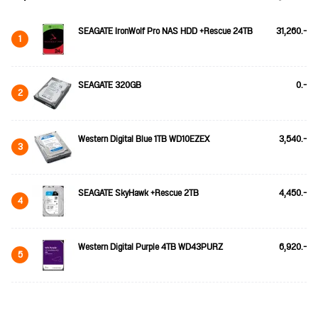
SEAGATE IronWolf Pro NAS HDD +Rescue 24TB
31,260.-
1
SEAGATE 320GB
0.-
2
Western Digital Blue 1TB WD10EZEX
3,540.-
3
SEAGATE SkyHawk +Rescue 2TB
4,450.-
4
Western Digital Purple 4TB WD43PURZ
6,920.-
5