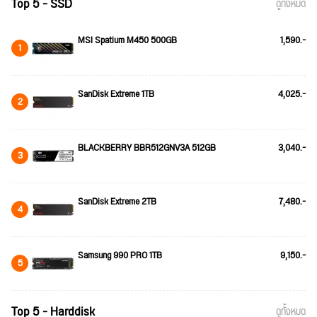
Top 5 - SSD
ดูทั้งหมด
MSI Spatium M450 500GB
1,590.-
1
SanDisk Extreme 1TB
4,025.-
2
BLACKBERRY BBR512GNV3A 512GB
3,040.-
3
SanDisk Extreme 2TB
7,480.-
4
Samsung 990 PRO 1TB
9,150.-
5
Top 5 - Harddisk
ดูทั้งหมด