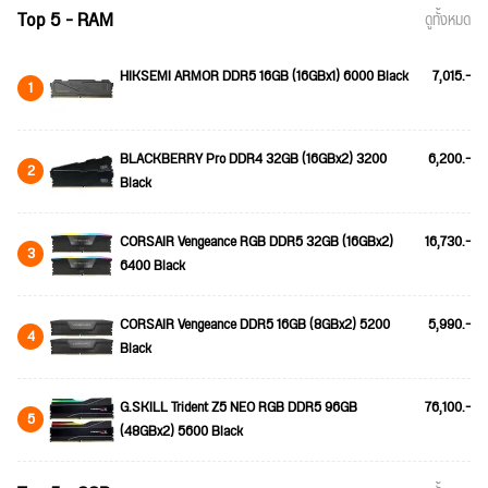
Top 5 - RAM
ดูทั้งหมด
HIKSEMI ARMOR DDR5 16GB (16GBx1) 6000 Black
7,015.-
1
BLACKBERRY Pro DDR4 32GB (16GBx2) 3200
6,200.-
2
Black
CORSAIR Vengeance RGB DDR5 32GB (16GBx2)
16,730.-
3
6400 Black
CORSAIR Vengeance DDR5 16GB (8GBx2) 5200
5,990.-
4
Black
G.SKILL Trident Z5 NEO RGB DDR5 96GB
76,100.-
5
(48GBx2) 5600 Black