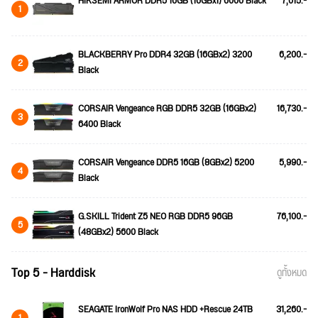
HIKSEMI ARMOR DDR5 16GB (16GBx1) 6000 Black
7,015.-
1
BLACKBERRY Pro DDR4 32GB (16GBx2) 3200
6,200.-
2
Black
CORSAIR Vengeance RGB DDR5 32GB (16GBx2)
16,730.-
3
6400 Black
CORSAIR Vengeance DDR5 16GB (8GBx2) 5200
5,990.-
4
Black
G.SKILL Trident Z5 NEO RGB DDR5 96GB
76,100.-
5
(48GBx2) 5600 Black
Top 5 - Harddisk
ดูทั้งหมด
SEAGATE IronWolf Pro NAS HDD +Rescue 24TB
31,260.-
1