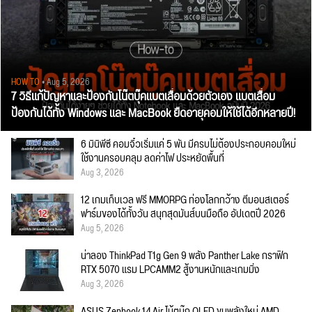
HOW TO
• Aug 5, 2026
7 วิธีแก้ปัญหาและป้องกันโน๊ตบุ๊คแบตเสื่อมด้วยตัวเอง แบตเสื่อม
ป้องกันได้ทั้ง Windows และ MacBook ยืดอายุคอมให้ใช้ได้อีกหลายปี!
6 มินิพีซี คอมจิ๋วเริ่มแค่ 5 พัน มีครบไม่ต้องประกอบคอมใหม่
ใช้งานครอบคลุม ลดค่าไฟ ประหยัดพื้นที่
Aug 3, 2026
12 เกมเก็บเวล ฟรี MMORPG ท่องโลกกว้าง ตีมอนสเตอร์
ฟาร์มของได้ทั้งวัน สนุกสุดมันส์บนมือถือ อัปเดตปี 2026
Aug 5, 2026
น่าลอง ThinkPad T1g Gen 9 พลัง Panther Lake กราฟิก
RTX 5070 แรม LPCAMM2 สู้งานหนักและเกมมิ่ง
Aug 3, 2026
ASUS Zenbook 14 Air โน้ตบุ๊ก OLED ขุมพลังใหม่ AMD