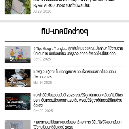
Ryzen AI 400 บางเฉียบดีไซน์พรีเมียม
Jul 29, 2026
ทิป-เทคนิคต่างๆ
9 Tips Google Translate ลูกเล่นใหม่ช่วยคุณแปลภาษา ใช้งานง่าย
นักเดินทาง นักท่องเที่ยว นักธุรกิจ 2025 อัพเดตใหม่ใช้สะดวก
Oct 8, 2025
แอพกู้เงิน กู้ง่าย ไม่ผิดกฎหมาย ตอบโจทย์คนอยากใช้เงินด่วน
อัพเดท 2026
Mar 14, 2026
แนะนำวิธีเพิ่มแรมฉบับปี 2026 รวมวิธีดูสเปคแบบละเอียดที่ไม่มีใคร
บอก! อัปเกรดแล้วบอกลาแรมเต็ม พร้อมวิธีดูว่าอัปเกรดได้ไหมด้วย
ตัวเอง!
Oct 30, 2025
7 แนวทางแก้ปัญหาคอมดับเอง เช็คอาการ วิธีแก้ไขให้คอมกลับมา
ใช้งานเป็นปกติอัปเดตปี 2025