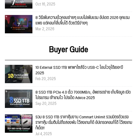
Oct 16, 2025
8 วิธีเพิ่มความเร็วคอมง่ายๆ แบบไม่เพิ่มแรม อัปเดต 2026 ยุคแรม
แพง แต่คอมก็ลื่นขึ้นได้ ด้วยวิธีง่ายๆ
Mar 2, 2026
Buyer Guide
10 External SSD 1TB พกพาไซส์จิ๋ว USB-C โอนไวจุได้เยอะปี
2025
Feb 20, 2025
8 SSD 1TB PCIe 4.0 เร็ว 7000MB/s, อัพเกรดง่าย เก็บข้อมูล เปิด
โปรแกรม เข้าเกมไว โปรเด็ด Advice 2025
Sep 20, 2025
รวม 8 SSD 1TB ราคาคุ้มงาน Commart Unlimit รวมมิตรตัวแรง
ราคาคุ้ม เริ่มต้นไม่ถึงสองพัน ไว้ลงเกมก็ดี อัปเกรดคอมก็ได้ ไว้ลงเกม
ก็เด็ด!!
Jul 4, 2025