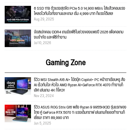
6 SSD 1TB ตัวแรงสุดขีด PCIe 5.0 14,900 MB/s ใส่แล้วคอมแรง
โหลดไวทันใจทั้งงานและเกม! เริ่ม 4,999 บาท ก็แรงได้เลย!
Aug 29, 2025
จัดสเปกคอม DDR4 เกมมิ่งพีซีในช่วงของแพงปี 2026 เพื่อคอเกม
งบจำกัด และพีซีทำงาน
Jul 10, 2026
Gaming Zone
รีวิว MSI Stealth A16 AI+ โน๊ตบุ๊ค Copilot+ PC หน้าตาเรียบหรู สั่ง
AI เร็วทันใจ! หัวใจ AMD Ryzen AI+GeForce RTX 4070 ทำงานก็
เลิศ เล่นเกม 4K ก็ไหว!!
Nov 23, 2024
รีวิว ASUS ROG Strix G16 พลัง Ryzen 9 9955HX3D รุ่นแรกของ
ไทย คู่ GeForce RTX 5070 Ti แรงเต็มกราฟ เล่นเกมก็ยอดทำงานก็
เยี่ยม! ราคา 89,990 บาท
Jun 5, 2025