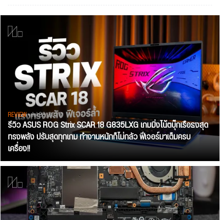
REVIEW
• Jul 28, 2026
รีวิว ASUS ROG Strix SCAR 18 G835LXG เกมมิ่งโน้ตบุ๊กเรือธงสุด
ทรงพลัง ปรับสุดทุกเกม ทำงานหนักก็ไม่กลัว ฟีเจอร์มาเต็มครบ
เครื่อง!!