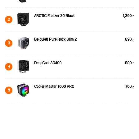
ARCTIC Freezer 36 Black
1,390.-
2
Be quiet! Pure Rock Slim 2
890.-
3
DeepCool AG400
590.-
4
Cooler Master T600 PRO
760.-
5