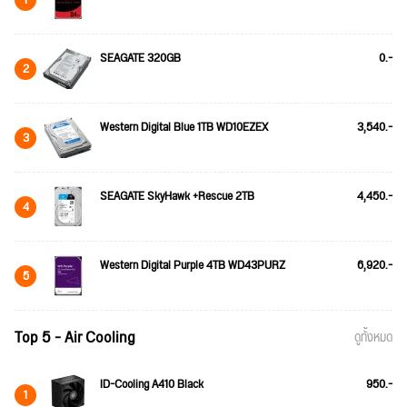
SEAGATE 320GB
0.-
2
Western Digital Blue 1TB WD10EZEX
3,540.-
3
SEAGATE SkyHawk +Rescue 2TB
4,450.-
4
Western Digital Purple 4TB WD43PURZ
6,920.-
5
Top 5 - Air Cooling
ดูทั้งหมด
ID-Cooling A410 Black
950.-
1