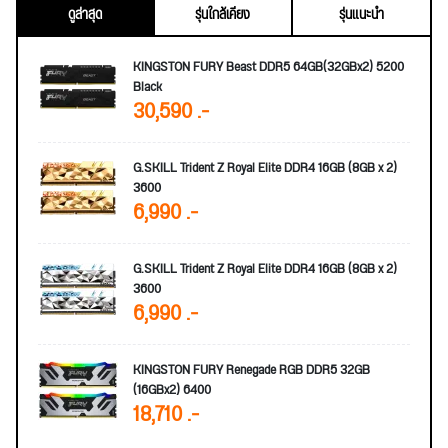
ดูล่าสุด
รุ่นใกล้เคียง
รุ่นแนะนำ
KINGSTON FURY Beast DDR5 64GB(32GBx2) 5200
Black
30,590 .-
G.SKILL Trident Z Royal Elite DDR4 16GB (8GB x 2)
3600
6,990 .-
G.SKILL Trident Z Royal Elite DDR4 16GB (8GB x 2)
3600
6,990 .-
KINGSTON FURY Renegade RGB DDR5 32GB
(16GBx2) 6400
18,710 .-