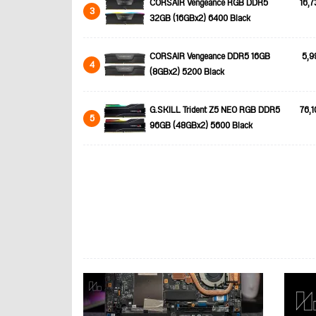
CORSAIR Vengeance RGB DDR5
16,7
3
32GB (16GBx2) 6400 Black
CORSAIR Vengeance DDR5 16GB
5,9
4
(8GBx2) 5200 Black
G.SKILL Trident Z5 NEO RGB DDR5
76,1
5
96GB (48GBx2) 5600 Black