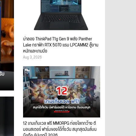
น่าลอง ThinkPad T1g Gen 9 พลัง Panther
Lake กราฟิก RTX 5070 แรม LPCAMM2 สู้งาน
หนักและเกมมิ่ง
Aug 3, 2026
รับ
12 เกมเก็บเวล ฟรี MMORPG ท่องโลกกว้าง ตี
มอนสเตอร์ ฟาร์มของได้ทั้งวัน สนุกสุดมันส์บน
มือถือ อัปเดตปี 2026