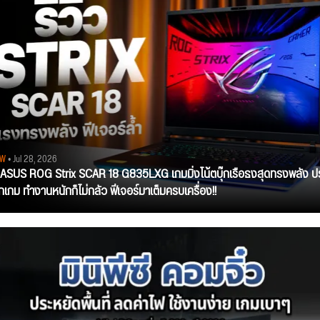
EW
• Jul 28, 2026
ว ASUS ROG Strix SCAR 18 G835LXG เกมมิ่งโน้ตบุ๊กเรือธงสุดทรงพลัง ป
ุกเกม ทำงานหนักก็ไม่กลัว ฟีเจอร์มาเต็มครบเครื่อง!!