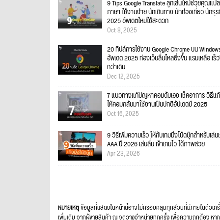
9 Tips Google Translate ลูกเล่นใหม่ช่วยคุณแปล
ภาษา ใช้งานง่าย นักเดินทาง นักท่องเที่ยว นักธุร
2025 อัพเดตใหม่ใช้สะดวก
Oct 8, 2025
20 ทิปส์การใช้งาน Google Chrome บน Windows
อัพเดต 2025 ท่องเว็บลื่นไหลยิ่งขึ้น แรมเหลือ เร็วข
กว่าเดิม
Dec 12, 2025
7 แนวทางแก้ปัญหาคอมดับเอง เช็คอาการ วิธีแก้
ให้คอมกลับมาใช้งานเป็นปกติอัปเดตปี 2025
Oct 16, 2025
9 วิธีเพิ่มความเร็ว ให้กับเกมมิ่งโน้ตบุ๊กสำหรับเล่น
AAA ปี 2026 เล่นลื่น เข้าเกมไว ได้ภาพสวย
Apr 23, 2026
หมายเหตุ
ข้อมูลที่แสดงในหน้านี้อาจไม่ครอบคลุมทุกส่วนที่มีภายในตัวเคร
เพิ่มเติม จากผู้ขายสินค้า ณ จุดวางจำหน่ายทุกครั้ง เพื่อความถูกต้อ