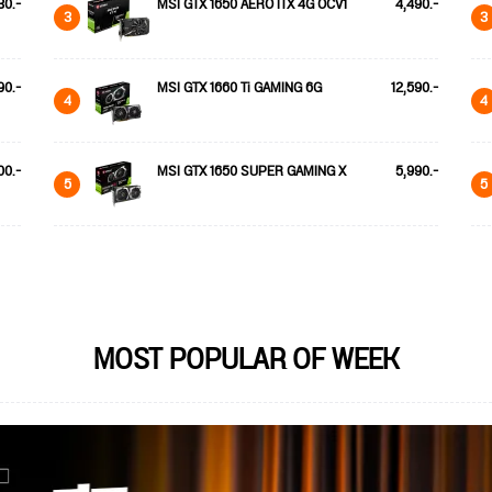
30.-
MSI GTX 1650 AERO ITX 4G OCV1
4,490.-
3
3
90.-
MSI GTX 1660 Ti GAMING 6G
12,590.-
4
4
00.-
MSI GTX 1650 SUPER GAMING X
5,990.-
5
5
MOST POPULAR OF WEEK