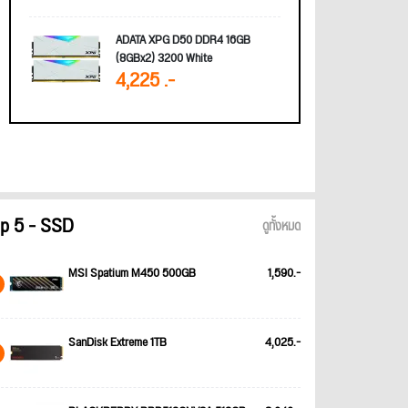
ADATA XPG D50 DDR4 16GB
(8GBx2) 3200 White
4,225 .-
p 5 - SSD
ดูทั้งหมด
MSI Spatium M450 500GB
1,590.-
SanDisk Extreme 1TB
4,025.-