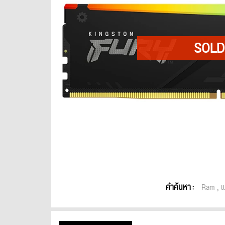
คำค้นหา :
Ram
แ