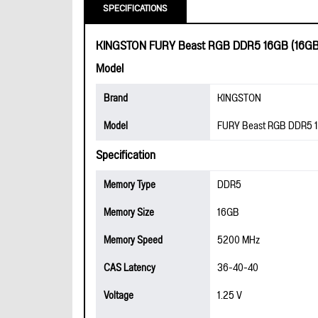
SPECIFICATIONS
KINGSTON FURY Beast RGB DDR5 16GB (16GBx
Model
Brand
KINGSTON
Model
FURY Beast RGB DDR5 1
Specification
Memory Type
DDR5
Memory Size
16GB
Memory Speed
5200 MHz
CAS Latency
36-40-40
Voltage
1.25 V