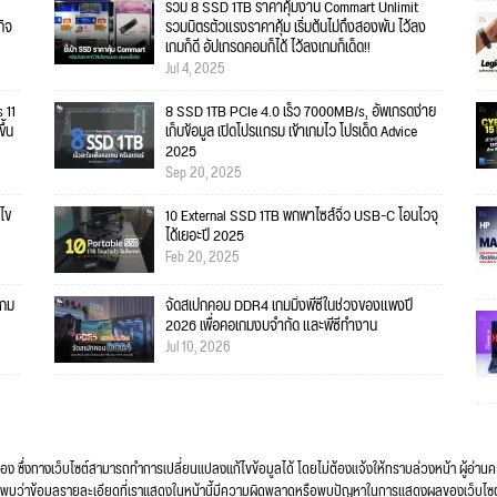
รวม 8 SSD 1TB ราคาคุ้มงาน Commart Unlimit
กิจ
รวมมิตรตัวแรงราคาคุ้ม เริ่มต้นไม่ถึงสองพัน ไว้ลง
เกมก็ดี อัปเกรดคอมก็ได้ ไว้ลงเกมก็เด็ด!!
Jul 4, 2025
 11
8 SSD 1TB PCIe 4.0 เร็ว 7000MB/s, อัพเกรดง่าย
ึ้น
เก็บข้อมูล เปิดโปรแกรม เข้าเกมไว โปรเด็ด Advice
2025
Sep 20, 2025
ไข
10 External SSD 1TB พกพาไซส์จิ๋ว USB-C โอนไวจุ
ได้เยอะปี 2025
Feb 20, 2025
เกม
จัดสเปกคอม DDR4 เกมมิ่งพีซีในช่วงของแพงปี
2026 เพื่อคอเกมงบจำกัด และพีซีทำงาน
Jul 10, 2026
ื่อง ซึ่งทางเว็บไซต์สามารถทำการเปลี่ยนแปลงแก้ไขข้อมูลได้ โดยไม่ต้องแจ้งให้ทราบล่วงหน้า ผู้อ่าน
ง หากพบว่าข้อมูลรายละเอียดที่เราแสดงในหน้านี้มีความผิดพลาดหรือพบปัญหาในการแสดงผลของเว็บไซ