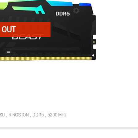
รม
KINGSTON
DDR5
5200 MHz