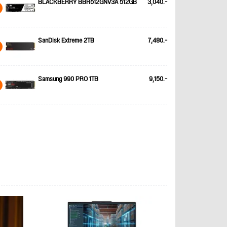
BLACKBERRY BBR512GNV3A 512GB
3,040.-
SanDisk Extreme 2TB
7,480.-
Samsung 990 PRO 1TB
9,150.-