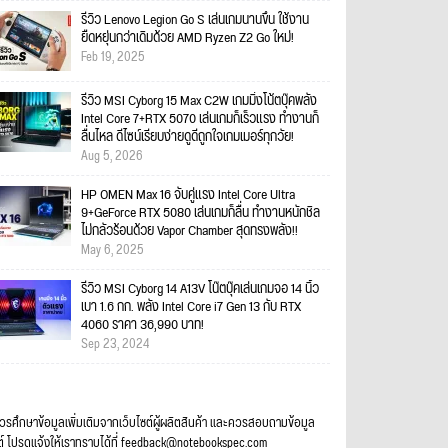
รีวิว Lenovo Legion Go S เล่นเกมนานขึ้น ใช้งาน
ยืดหยุ่นกว่าเดิมด้วย AMD Ryzen Z2 Go ใหม่!
Feb 19, 2025
รีวิว MSI Cyborg 15 Max C2W เกมมิ่งโน้ตบุ๊คพลัง
Intel Core 7+RTX 5070 เล่นเกมก็เร็วแรง ทำงานก็
ลื่นไหล ดีไซน์เรียบง่ายดูดีถูกใจเกมเมอร์ทุกวัย!
Aug 5, 2026
HP OMEN Max 16 จับคู่แรง Intel Core Ultra
9+GeForce RTX 5080 เล่นเกมก็ลื่น ทำงานหนักชิล
ไม่กลัวร้อนด้วย Vapor Chamber สุดทรงพลัง!!
May 6, 2025
รีวิว MSI Cyborg 14 A13V โน๊ตบุ๊คเล่นเกมจอ 14 นิ้ว
เบา 1.6 กก. พลัง Intel Core i7 Gen 13 กับ RTX
4060 ราคา 36,990 บาท!
Sep 23, 2024
ควรศึกษาข้อมูลเพิ่มเติมจากเว็บไซต์ผู้ผลิตสินค้า และควรสอบถามข้อมูล
ต์ โปรดแจ้งให้เราทราบได้ที่ feedback@notebookspec.com