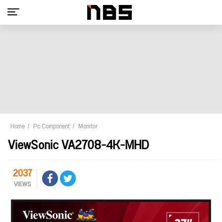
Home
Pc Component
Monitor
ViewSonic VA2708-4K-MHD
2037
VIEWS