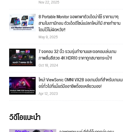
Nov 22, 2025
8 Portable Monitor จอพกพาตัวเด็ดน่าใช้ ราคาเบาๆ
สามใบเทามีทอน ตัวเด็ดดีไซน์แปลกใหม่ก็มี สายทำงาน
โดนไว้ไม่ผิดหวัง!!
May 9, 2025
7 จอคอม 32 นิ้ว รวมรุ่นทำงานและจอคอมเล่นเกม
ภาพลื่นสีสวย 4K HDR10 ราคาถูกสบายกระเป๋า!
Oct 18, 2024
ใหม่! ViewSonic OMNI VX28 จอเกมมิ่งที่สำหรับเกมเม
อร์ทั่วไปที่แม้แต่มืออาชีพต้องเหลียวมอง!
Apr 12, 2023
วิดีโอแนะนำ