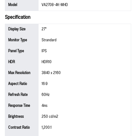
Model
VA2708-4K-MHD
Specification
Display Size
27"
Monitor Type
Strandard
Panel Type
IPS
HDR
HDR10
Max Resolution
3840 x 2160
Aspect Ratio
16:9
Refresh Rate
60Hz
Response Time
4ms
Brightness
250 cd/m2
Contrast Ratio
1,200:1