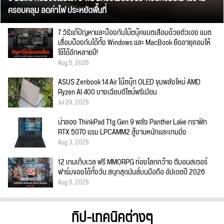
ครอบคลุม ลดค่าไฟ ประหยัดพื้นที่
7 วิธีแก้ปัญหาและป้องกันโน๊ตบุ๊คแบตเสื่อมด้วยตัวเอง แบต
เสื่อมป้องกันได้ทั้ง Windows และ MacBook ยืดอายุคอมให้
ใช้ได้อีกหลายปี!
Aug 5, 2026
ASUS Zenbook 14 Air โน้ตบุ๊ก OLED ขุมพลังใหม่ AMD
Ryzen AI 400 บางเฉียบดีไซน์พรีเมียม
Jul 29, 2026
น่าลอง ThinkPad T1g Gen 9 พลัง Panther Lake กราฟิก
RTX 5070 แรม LPCAMM2 สู้งานหนักและเกมมิ่ง
Aug 3, 2026
12 เกมเก็บเวล ฟรี MMORPG ท่องโลกกว้าง ตีมอนสเตอร์
ฟาร์มของได้ทั้งวัน สนุกสุดมันส์บนมือถือ อัปเดตปี 2026
Aug 5, 2026
ทิป-เทคนิคต่างๆ