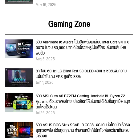
May 16, 2025
Gaming Zone
รีวิว Alienware 16 Aurora โน๊ตบุ๊คพลังเอเลี่ยน Intel Core 9+RTX
5070 ในงบ 85,990 บาท ดีไซน์สวยหรูไม่แพ้ใคร เล่นเกมลื่นไหล
พอตัว!
Aug 5, 2025
ลาก่อน 60Hz! LG Blind Test จอ OLED 480Hz ช่วยเพิ่มความ
แม่นยำในเกม FPS สูงถึง 38%
Jul 14, 2026
รีวิว MSI Claw A8 BZ2EM Gaming Handheld ชิป Ryzen Z2
Extreme ตัวแรกของไทย! ปลดล็อคให้เล่นเกมได้เต็มอิ่มทุกเมื่อ สนุก
ลื่นไหลไร้สะดุด!
Jul 26, 2025
รีวิว ASUS ROG Strix SCAR 18 G835LXG เกมมิ่งโน้ตบุ๊กเรือธง
สุดทรงพลัง ปรับสุดทุกเกม ทำงานหนักก็ไม่กลัว ฟีเจอร์มาเต็มครบ
เครื่อง!!