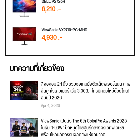
DELL P2725H
6,210 .-
ViewSonic VX2719-PC-MHD
4,930 .-
บทความที่เกี่ยวข้อง
7 จอคอม 24 นิ้ว รวมจอเกมมิ่งตัวเด็ดฟีเจอร์แน่น ภาพ
ลื่นถูกใจเกมเมอร์ เริ่ม 3,003.- ใครมีคอมใหม่ต้องโดน!
ฉบับปี 2026
Apr 4, 2026
ViewSonic เปิดตัว The 6th ColorPro Awards 2025
ในธีม “FLOW” ปักหมุดไทยศูนย์กลางครีเอทีฟเอเชีย
พร้อมโชว์นวัตกรรมจอภาพแห่งอนาคต