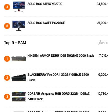
ASUS ROG STRIX XG279Q
24,500.-
4
ASUS ROG SWIFT PG278QE
21,900.-
5
Top 5 - RAM
ดูทั้งหมด
HIKSEMI ARMOR DDR5 16GB (16GBx1) 6000 Black
7,015.-
1
BLACKBERRY Pro DDR4 32GB (16GBx2) 3200
6,200.-
2
Black
CORSAIR Vengeance RGB DDR5 32GB (16GBx2)
16,730.-
3
6400 Black