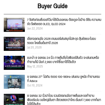
Buyer Guide
7 ข้อคิดก่อนซื้อจอทีวีมาใช้เป็นจอคอม ต้องดูอะไรบ้าง สีสัน ความคม
ชัด รีเฟรชเรต OLED, QLED 2024
Jun 22, 2024
เลือกจอเกมมิ่ง 2026 เกมเมอร์เล่นสนุกไม่สะดุด ลุ้นชัยชนะในงบ
5000 ไหลลื่นเต็มตาปี 2026
Jul 20, 2026
แนะนำ 8 จอคอม 24 นิ้ว ภาพลื่นถึงใจฟีเจอร์ล้นตัว จะเล่นเกมหรือ
ทำงานก็มี มีแค่ 2,990 บาทก็ซื้อมาใช้ได้แล้ว!
May 12, 2025
9 จอคอม 27" ไม่เกิน 5000 100-180Hz เล่นเกม ดูหนัง ทำงานครบ
ที่ Advice
Oct 10, 2024
8 จอคอม 32 นิ้วน่าโดน รวมมิตรเกมมิ่งภาพลื่นและจอทำงาน
ฟีเจอร์แน่น จอใหญ่เต็มตา สีสวยสดกว่าใคร เริ่มแค่ 7,990 บาทก็เอา
ไปใช้ได้แล้ว!