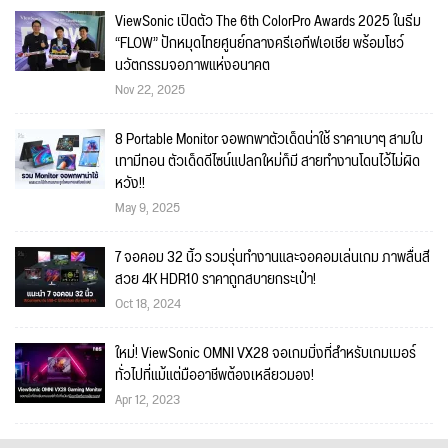
ViewSonic เปิดตัว The 6th ColorPro Awards 2025 ในธีม
“FLOW” ปักหมุดไทยศูนย์กลางครีเอทีฟเอเชีย พร้อมโชว์
นวัตกรรมจอภาพแห่งอนาคต
Nov 22, 2025
8 Portable Monitor จอพกพาตัวเด็ดน่าใช้ ราคาเบาๆ สามใบ
เทามีทอน ตัวเด็ดดีไซน์แปลกใหม่ก็มี สายทำงานโดนไว้ไม่ผิด
หวัง!!
May 9, 2025
7 จอคอม 32 นิ้ว รวมรุ่นทำงานและจอคอมเล่นเกม ภาพลื่นสี
สวย 4K HDR10 ราคาถูกสบายกระเป๋า!
Oct 18, 2024
ใหม่! ViewSonic OMNI VX28 จอเกมมิ่งที่สำหรับเกมเมอร์
ทั่วไปที่แม้แต่มืออาชีพต้องเหลียวมอง!
Apr 12, 2023