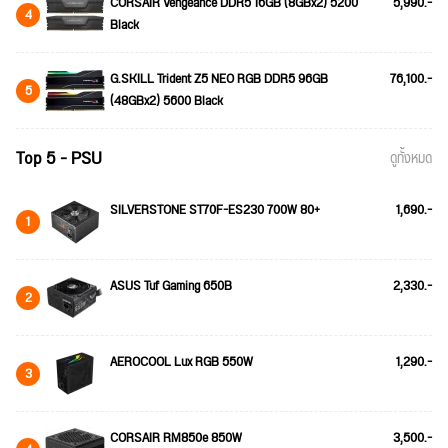
CORSAIR Vengeance DDR5 16GB (8GBx2) 5200
5,990.-
4
Black
G.SKILL Trident Z5 NEO RGB DDR5 96GB
76,100.-
5
(48GBx2) 5600 Black
Top 5 - PSU
ดูทั้งหมด
SILVERSTONE ST70F-ES230 700W 80+
1,690.-
1
ASUS Tuf Gaming 650B
2,330.-
2
AEROCOOL Lux RGB 550W
1,290.-
3
CORSAIR RM850e 850W
3,500.-