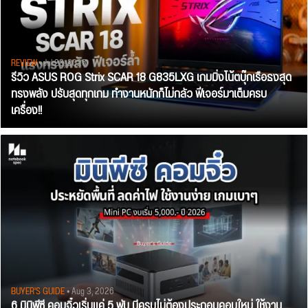
REVIEW
• Jul 28, 2026
รีวิว ASUS ROG Strix SCAR 18 G835LXG เกมมิ่งโน้ตบุ๊กเรือธงสุด
ทรงพลัง ปรับสุดทุกเกม ทำงานหนักก็ไม่กลัว ฟีเจอร์มาเต็มครบ
เครื่อง!!
BUYER'S GUIDE
• Aug 3, 2026
6 มินิพีซี คอมจิ๋วเริ่มแค่ 5 พัน มีครบไม่ต้องประกอบคอมใหม่ ใช้งาน