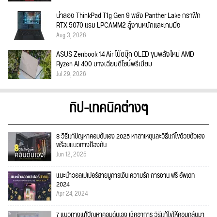
น่าลอง ThinkPad T1g Gen 9 พลัง Panther Lake กราฟิก
RTX 5070 แรม LPCAMM2 สู้งานหนักและเกมมิ่ง
Aug 3, 2026
ASUS Zenbook 14 Air โน้ตบุ๊ก OLED ขุมพลังใหม่ AMD
Ryzen AI 400 บางเฉียบดีไซน์พรีเมียม
Jul 29, 2026
ทิป-เทคนิคต่างๆ
8 วิธีแก้ปัญหาคอมดับเอง 2025 หาสาเหตุและวิธีแก้ไขด้วยตัวเอง
พร้อมแนวทางป้องกัน
Jun 12, 2025
แนะนำวอลเปเปอร์สายมูการเงิน ความรัก การงาน ฟรี อัพเดท
2024
Apr 24, 2024
7 แนวทางแก้ปัญหาคอมดับเอง เช็คอาการ วิธีแก้ไขให้คอมกลับมา