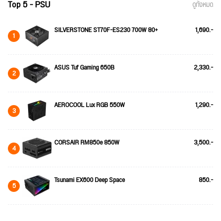
Top 5 - PSU
ดูทั้งหมด
SILVERSTONE ST70F-ES230 700W 80+
1,690.-
1
ASUS Tuf Gaming 650B
2,330.-
2
AEROCOOL Lux RGB 550W
1,290.-
3
CORSAIR RM850e 850W
3,500.-
4
Tsunami EX600 Deep Space
850.-
5