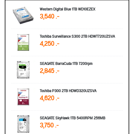
Western Digital Blue 1TB WD10EZEX
3,540 .-
Toshiba Surveillance S300 2TB HDWT720UZSVA
4,250 .-
SEAGATE BarraCuda 1TB 7200rpm
2,845 .-
Toshiba P300 2TB HDWD320UZSVA
4,620 .-
SEAGATE SkyHawk 1TB 5400RPM 256MB
3,750 .-