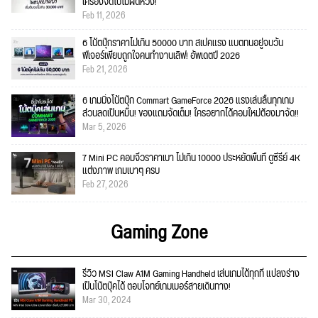
เครื่องจัดไปไม่ผิดหวัง!
Feb 11, 2026
6 โน้ตบุ๊กราคาไม่เกิน 50000 บาท สเปคแรง แบตทนอยู่จบวัน
ฟีเจอร์เพียบถูกใจคนทำงานเลิฟ! อัพเดตปี 2026
Feb 21, 2026
6 เกมมิ่งโน้ตบุ๊ก Commart GameForce 2026 แรงเล่นลื่นทุกเกม
ส่วนลดเป็นหมื่น! ของแถมจัดเต็ม! ใครอยากได้คอมใหม่ต้องมาจัด!!
Mar 5, 2026
7 Mini PC คอมจิ๋วราคาเบา ไม่เกิน 10000 ประหยัดพื้นที่ ดูซีรีย์ 4K
แต่งภาพ เกมเบาๆ ครบ
Feb 27, 2026
Gaming Zone
รีวิว MSI Claw A1M Gaming Handheld เล่นเกมได้ทุกที่ แปลงร่าง
เป็นโน๊ตบุ๊คได้ ตอบโจทย์เกมเมอร์สายเดินทาง!
Mar 30, 2024