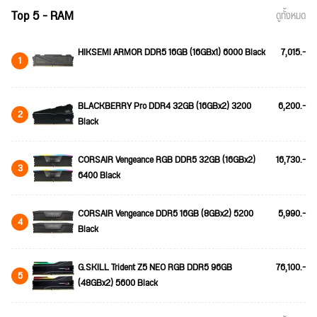
Top 5 - RAM
ดูทั้งหมด
HIKSEMI ARMOR DDR5 16GB (16GBx1) 6000 Black
7,015.-
1
BLACKBERRY Pro DDR4 32GB (16GBx2) 3200
6,200.-
2
Black
CORSAIR Vengeance RGB DDR5 32GB (16GBx2)
16,730.-
3
6400 Black
CORSAIR Vengeance DDR5 16GB (8GBx2) 5200
5,990.-
4
Black
G.SKILL Trident Z5 NEO RGB DDR5 96GB
76,100.-
5
(48GBx2) 5600 Black