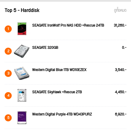
Top 5 - Harddisk
ดูทั้งหมด
SEAGATE IronWolf Pro NAS HDD +Rescue 24TB
31,260.-
1
SEAGATE 320GB
0.-
2
Western Digital Blue 1TB WD10EZEX
3,540.-
3
SEAGATE SkyHawk +Rescue 2TB
4,450.-
4
Western Digital Purple 4TB WD43PURZ
6,920.-
5