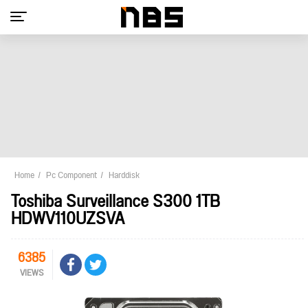
Home
Pc Component
Harddisk
Toshiba Surveillance S300 1TB
HDWV110UZSVA
6385
VIEWS