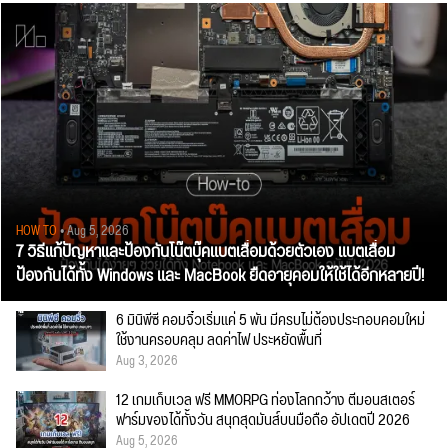
HOW TO
• Aug 5, 2026
7 วิธีแก้ปัญหาและป้องกันโน๊ตบุ๊คแบตเสื่อมด้วยตัวเอง แบตเสื่อม
ป้องกันได้ทั้ง Windows และ MacBook ยืดอายุคอมให้ใช้ได้อีกหลายปี!
6 มินิพีซี คอมจิ๋วเริ่มแค่ 5 พัน มีครบไม่ต้องประกอบคอมใหม่
ใช้งานครอบคลุม ลดค่าไฟ ประหยัดพื้นที่
Aug 3, 2026
12 เกมเก็บเวล ฟรี MMORPG ท่องโลกกว้าง ตีมอนสเตอร์
ฟาร์มของได้ทั้งวัน สนุกสุดมันส์บนมือถือ อัปเดตปี 2026
Aug 5, 2026