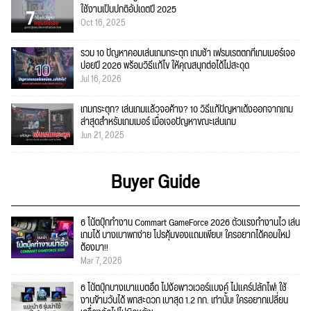
ใช้งานเป็นปกติอัปเดตปี 2025
Oct 16, 2025
รวม 10 ปัญหาคอมเล่นเกมกระตุก เกมช้า เฟรมเรตตกที่เกมเมอร์เจอ
บ่อยปี 2026 พร้อมวิธีแก้ไข ให้คุณสนุกต่อได้ไม่สะดุด
Jul 16, 2026
เกมกระตุก? เล่นเกมแล้วจอค้าง? 10 วิธีแก้ปัญหาเด้งออกจากเกม
ล่าสุดสำหรับเกมเมอร์ เมื่อเจอปัญหาขณะเล่นเกม
Jun 21, 2025
Buyer Guide
6 โน้ตบุ๊กทำงาน Commart GameForce 2026 ตัวแรงทำงานไว เล่น
เกมได้ บางเบาพกง่าย โปรคุ้มของแถมเพียบ! ใครอยากได้คอมใหม่
ต้องมา!!
Mar 7, 2026
6 โน้ตบุ๊กบางเบาแบตอึด ไม่ง้อพาวเวอร์แบงค์ ไม่แคร์ปลั๊กไฟ! ใช้
งานข้ามวันได้ พกสะดวก เบาสุด 1.2 กก. เท่านั้น! ใครอยากเปลี่ยน