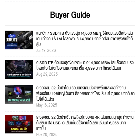
Buyer Guide
แนะนำ 7 SSD 1TB ตัวแรงสุด 14,000 MB/s ให้คอมแรงถึงใจ เล่น
เกม ทำงาน รัน AI ไวสุดขีด เริ่ม 4,890 บาท ซื้อก่อนราคาพุ่งยังไงก็
คุ้ม!!
Jun 13, 2026
6 SSD 1TB ตัวแรงสุดขีด PCIe 5.0 14,900 MB/s ใส่แล้วคอมแรง
โหลดไวทันใจทั้งงานและเกม! เริ่ม 4,999 บาท ก็แรงได้เลย!
Aug 29, 2025
8 จอคอม 32 นิ้วน่าโดน รวมมิตรเกมมิ่งภาพลื่นและจอทำงาน
ฟีเจอร์แน่น จอใหญ่เต็มตา สีสวยสดกว่าใคร เริ่มแค่ 7,990 บาทก็เอา
ไปใช้ได้แล้ว!
May 16, 2025
8 จอคอม 32 นิ้วน่าใช้ ภาพใหญ่สวยคม 4K เล่นเกมสนุกสุด ทำงาน
ก็เยี่ยม! ต่อ USB-C เส้นเดียวใช้งานได้เลย! เริ่มแค่ 6,366 บาท
เท่านั้น!
Nov 20, 2025