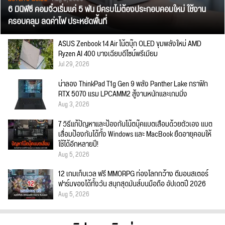
6 มินิพีซี คอมจิ๋วเริ่มแค่ 5 พัน มีครบไม่ต้องประกอบคอมใหม่ ใช้งาน
ครอบคลุม ลดค่าไฟ ประหยัดพื้นที่
ASUS Zenbook 14 Air โน้ตบุ๊ก OLED ขุมพลังใหม่ AMD
Ryzen AI 400 บางเฉียบดีไซน์พรีเมียม
Jul 29, 2026
น่าลอง ThinkPad T1g Gen 9 พลัง Panther Lake กราฟิก
RTX 5070 แรม LPCAMM2 สู้งานหนักและเกมมิ่ง
Aug 3, 2026
7 วิธีแก้ปัญหาและป้องกันโน๊ตบุ๊คแบตเสื่อมด้วยตัวเอง แบต
เสื่อมป้องกันได้ทั้ง Windows และ MacBook ยืดอายุคอมให้
ใช้ได้อีกหลายปี!
Aug 5, 2026
12 เกมเก็บเวล ฟรี MMORPG ท่องโลกกว้าง ตีมอนสเตอร์
ฟาร์มของได้ทั้งวัน สนุกสุดมันส์บนมือถือ อัปเดตปี 2026
Aug 5, 2026