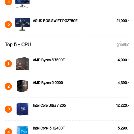
4
ASUS ROG SWIFT PG278QE
21,900.-
5
Top 5 - CPU
ดูทั้งหมด
AMD Ryzen 5 7500F
4,990.-
1
AMD Ryzen 5 5600
4,390.-
2
Intel Core Ultra 7 265
12,220.-
3
Intel Core i5-12400F
5,290.-
4