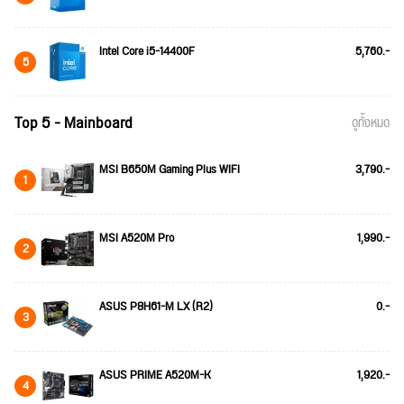
Intel Core i5-14400F
5,760.-
5
Top 5 - Mainboard
ดูทั้งหมด
MSI B650M Gaming Plus WIFI
3,790.-
1
MSI A520M Pro
1,990.-
2
ASUS P8H61-M LX (R2)
0.-
3
ASUS PRIME A520M-K
1,920.-
4