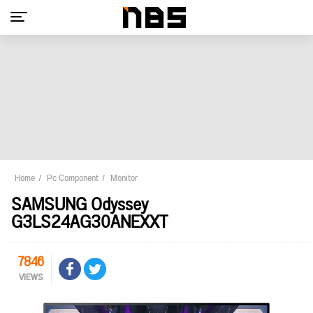
Home
Pc Component
Monitor
SAMSUNG Odyssey
G3LS24AG30ANEXXT
7846
VIEWS