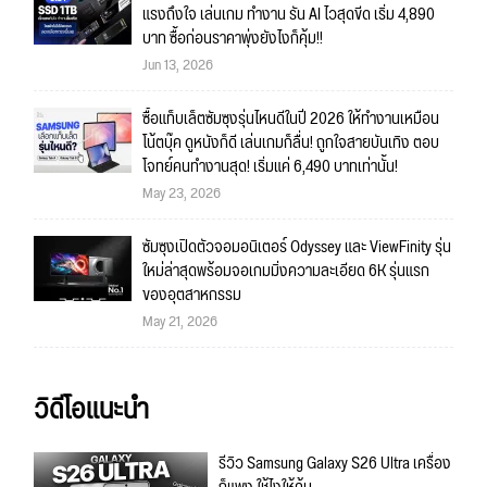
แรงถึงใจ เล่นเกม ทำงาน รัน AI ไวสุดขีด เริ่ม 4,890
บาท ซื้อก่อนราคาพุ่งยังไงก็คุ้ม!!
Jun 13, 2026
ซื้อแท็บเล็ตซัมซุงรุ่นไหนดีในปี 2026 ให้ทำงานเหมือน
โน้ตบุ๊ค ดูหนังก็ดี เล่นเกมก็ลื่น! ถูกใจสายบันเทิง ตอบ
โจทย์คนทำงานสุด! เริ่มแค่ 6,490 บาทเท่านั้น!
May 23, 2026
ซัมซุงเปิดตัวจอมอนิเตอร์ Odyssey และ ViewFinity รุ่น
ใหม่ล่าสุดพร้อมจอเกมมิ่งความละเอียด 6K รุ่นแรก
ของอุตสาหกรรม
May 21, 2026
วิดีโอแนะนำ
รีวิว Samsung Galaxy S26 Ultra เครื่อง