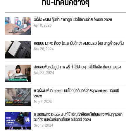
ทิป-เทคนิคต่างๆ
วิธีซื้อ eSIM คุ้มค่า ราคาถูก เปิดใช้งานง่าย อัพเดท 2026
Apr 11, 2026
จอแบบ LTPO คืออะไรและมันดีกว่า AMOLED ไหม มาดูคำตอบกัน
Nov 26, 2024
สอนลบพื้นหลังรูปภาพ ฟรี ทำได้ง่ายๆ แค่ไม่กี่คลิก อัพเดท 2024
Aug 28, 2024
6 วิธีเพิ่มพื้นที่ drive c บนโน๊ตบุ๊คกับวิธีง่ายๆ Windows 11ฉบับปี
2025
May 2, 2025
6 บอทเพลง Discord น่าใช้ เชิญเข้าห้องฟรีเล่นเพลงเพลินทุกเวลา
จะทำงานหรือเล่นเกมก็ชิล! อัปเดตปี 2024
Sep 13, 2024