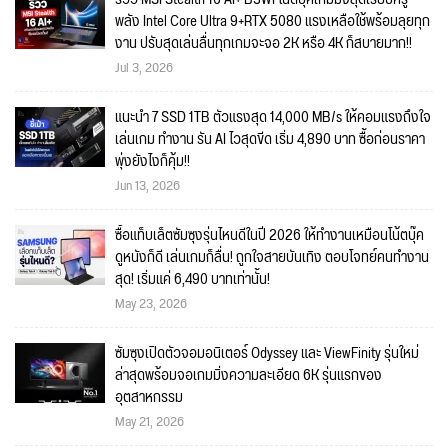
พลัง Intel Core Ultra 9+RTX 5080 แรงเหลือใช้พร้อมลุยทุก
งาน ปรับสุดเล่นลื่นทุกเกมจะจอ 2K หรือ 4K ก็สบายมาก!!
Jul 3, 2026
แนะนำ 7 SSD 1TB ตัวแรงสุด 14,000 MB/s ให้คอมแรงถึงใจ
เล่นเกม ทำงาน รัน AI ไวสุดขีด เริ่ม 4,890 บาท ซื้อก่อนราคา
พุ่งยังไงก็คุ้ม!!
Jun 13, 2026
ซื้อแท็บเล็ตซัมซุงรุ่นไหนดีในปี 2026 ให้ทำงานเหมือนโน้ตบุ๊ค
ดูหนังก็ดี เล่นเกมก็ลื่น! ถูกใจสายบันเทิง ตอบโจทย์คนทำงาน
สุด! เริ่มแค่ 6,490 บาทเท่านั้น!
May 23, 2026
ซัมซุงเปิดตัวจอมอนิเตอร์ Odyssey และ ViewFinity รุ่นใหม่
ล่าสุดพร้อมจอเกมมิ่งความละเอียด 6K รุ่นแรกของ
อุตสาหกรรม
May 21, 2026