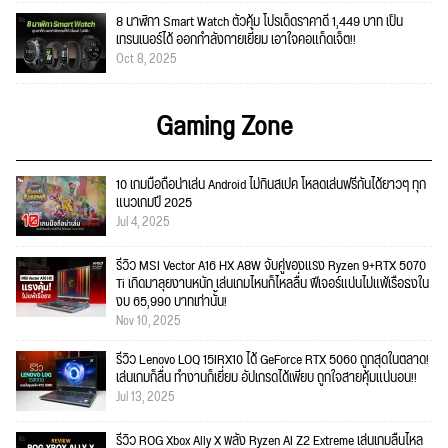
8 นาฬิกา Smart Watch ตัวคุ้ม โปรเด็ดราคาดี 1,449 บาท เป็น
เทรนเนอร์ได้ ออกกำลังกายเยี่ยม เอาใจคอแก็ดเจ็ต!!
Oct 8, 2025
Gaming Zone
10 เกมมือถือน่าเล่น Android ไม่กินสเปค โหลดเล่นฟรีกันได้ยาวๆ ทุก
แนวเกมปี 2025
Jul 4, 2025
รีวิว MSI Vector A16 HX A8W จับคู่ของแรง Ryzen 9+RTX 5070
Ti เกิดมาลุยงานหนัก เล่นเกมไหนก็ไหลลื่น ฟีเจอร์แน่นไม่แพ้เรือธงใน
งบ 65,990 บาทเท่านั้น!
Nov 10, 2025
รีวิว Lenovo LOQ 15IRX10 ได้ GeForce RTX 5060 ถูกสุดในตลาด!
เล่นเกมก็ลื่น ทำงานก็เยี่ยม อัปเกรดได้เพียบ ถูกใจสายคุ้มแน่นอน!!
Jul 13, 2025
รีวิว ROG Xbox Ally X พลัง Ryzen AI Z2 Extreme เล่นเกมลื่นไหล