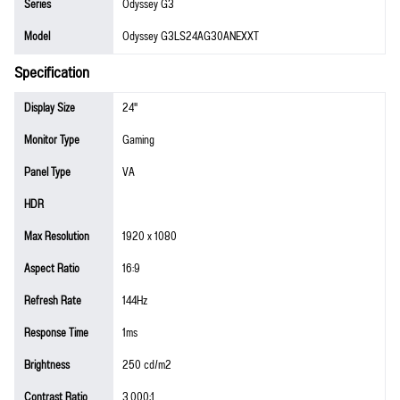
Series
Odyssey G3
Model
Odyssey G3LS24AG30ANEXXT
Specification
Display Size
24"
Monitor Type
Gaming
Panel Type
VA
HDR
Max Resolution
1920 x 1080
Aspect Ratio
16:9
Refresh Rate
144Hz
Response Time
1ms
Brightness
250 cd/m2
Contrast Ratio
3,000:1