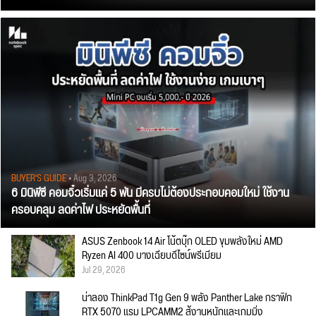
BUYER'S GUIDE
• Aug 3, 2026
6 มินิพีซี คอมจิ๋วเริ่มแค่ 5 พัน มีครบไม่ต้องประกอบคอมใหม่ ใช้งาน
ครอบคลุม ลดค่าไฟ ประหยัดพื้นที่
ASUS Zenbook 14 Air โน้ตบุ๊ก OLED ขุมพลังใหม่ AMD
Ryzen AI 400 บางเฉียบดีไซน์พรีเมียม
Jul 29, 2026
น่าลอง ThinkPad T1g Gen 9 พลัง Panther Lake กราฟิก
RTX 5070 แรม LPCAMM2 สู้งานหนักและเกมมิ่ง