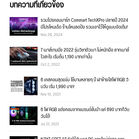
บทความที่เกี่ยวข้อง
รวมโปรคอมมาร์ท Commart TechXPro ปลายปี 2024
มีโปรไหนเด็ด ร้านไหนลดปัง รวมเอาไว้ให้ดูแบบจัดเต็ม!
Nov 28, 2024
7 เมาส์เกมมิ่ง 2022 รุ่นวิชาตัวเบา ไม่หนักมือ ลากเมาส์
ไวสะใจ เริ่มต้น 1,190 บาทเท่านั้น
Oct 2, 2022
6 เคสคอมสุดแจ่ม ใช้นานหลายๆ ปี ฝาข้างใสไฟ RGB วิ
บวับ เริ่ม 1,990 บาท!
Nov 10, 2021
6 ไฟ RGB แต่งคอมจากแบรนด์ชั้นนำ แค่ 690 บาทก็วิบ
วับได้!
Jul 21, 2021