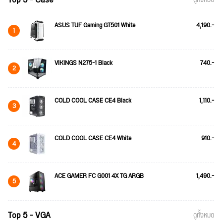
ASUS TUF Gaming GT501 White
4,190.-
1
VIKINGS N275-1 Black
740.-
2
COLD COOL CASE CE4 Black
1,110.-
3
COLD COOL CASE CE4 White
910.-
4
ACE GAMER FC G001 4X TG ARGB
1,490.-
5
Top 5 - VGA
ดูทั้งหมด