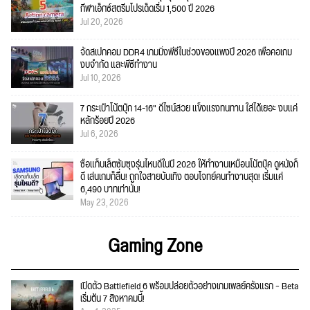
กีฬาเอ็กซ์สตรีมโปรเด็ดเริ่ม 1,500 ปี 2026
Jul 20, 2026
จัดสเปกคอม DDR4 เกมมิ่งพีซีในช่วงของแพงปี 2026 เพื่อคอเกม
งบจำกัด และพีซีทำงาน
Jul 10, 2026
7 กระเป๋าโน้ตบุ๊ก 14-16" ดีไซน์สวย แข็งแรงทนทาน ใส่ได้เยอะ งบแค่
หลักร้อยปี 2026
Jul 6, 2026
ซื้อแท็บเล็ตซัมซุงรุ่นไหนดีในปี 2026 ให้ทำงานเหมือนโน้ตบุ๊ค ดูหนังก็
ดี เล่นเกมก็ลื่น! ถูกใจสายบันเทิง ตอบโจทย์คนทำงานสุด! เริ่มแค่
6,490 บาทเท่านั้น!
May 23, 2026
Gaming Zone
เปิดตัว Battlefield 6 พร้อมปล่อยตัวอย่างเกมเพลย์ครั้งแรก – Beta
เริ่มต้น 7 สิงหาคมนี้!