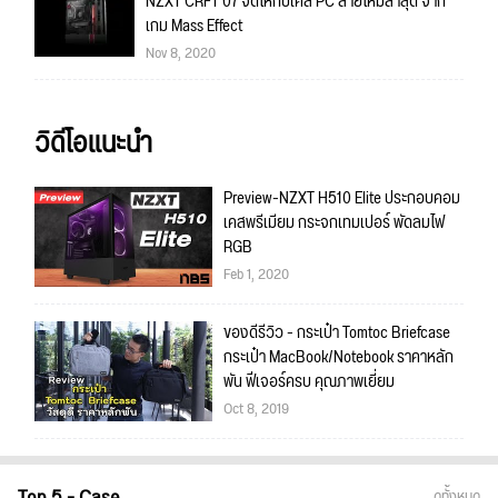
NZXT CRFT 07 จัดให้กับเคส PC ลายใหม่ล่าสุด จาก
เกม Mass Effect
Nov 8, 2020
วิดีโอแนะนำ
Preview-NZXT H510 Elite ประกอบคอม
เคสพรีเมียม กระจกเทมเปอร์ พัดลมไฟ
RGB
Feb 1, 2020
ของดีรีวิว - กระเป๋า Tomtoc Briefcase
กระเป๋า MacBook/Notebook ราคาหลัก
พัน ฟีเจอร์ครบ คุณภาพเยี่ยม
Oct 8, 2019
Top 5 - Case
ดูทั้งหมด