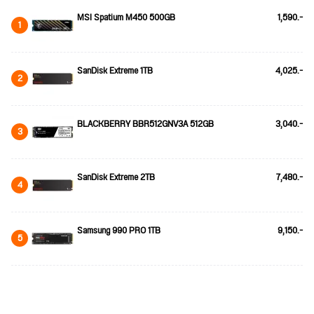
MSI Spatium M450 500GB
1,590.-
1
SanDisk Extreme 1TB
4,025.-
2
BLACKBERRY BBR512GNV3A 512GB
3,040.-
3
SanDisk Extreme 2TB
7,480.-
4
Samsung 990 PRO 1TB
9,150.-
5