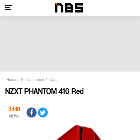
Home
Pc Component
Case
NZXT PHANTOM 410 Red
3448
VIEWS