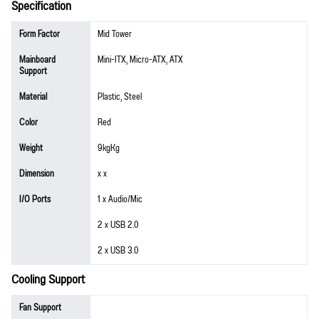
Specification
Form Factor
Mid Tower
Mainboard
Mini-ITX, Micro-ATX, ATX
Support
Material
Plastic, Steel
Color
Red
Weight
9kgKg
Dimension
x x
I/O Ports
1 x Audio/Mic
2 x USB 2.0
2 x USB 3.0
Cooling Support
Fan Support