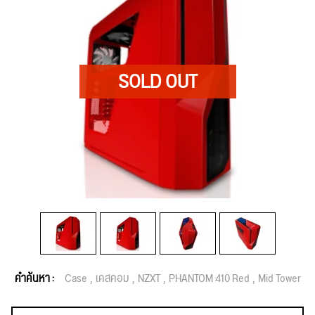
คำค้นหา :
Case
เคสคอม
NZXT
PHANTOM 410 Red
Mid Tower