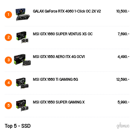
GALAX GeForce RTX 4060 1-Click OC 2X V2
10,500.-
1
MSI GTX 1660 SUPER VENTUS XS OC
7,690.-
2
MSI GTX 1650 AERO ITX 4G OCV1
4,490.-
3
MSI GTX 1660 Ti GAMING 6G
12,590.-
4
MSI GTX 1650 SUPER GAMING X
5,990.-
5
Top 5 - SSD
ดูทั้งหมด