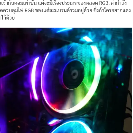
อเข้ากับคอมเท่านั้น แต่จะมีเรื่องประเภทของหลอด RGB, ค่ากำลัง
ชุดควบคุมไฟ RGB ของแต่ละแบรนด์รวมอยู่ด้วย ซึ่งถ้าใครอยากแต่ง
าไว้ด้วย