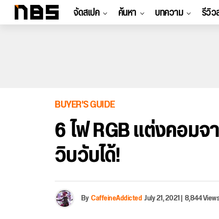
จัดสเปค
ค้นหา
บทความ
รีวิว
BUYER'S GUIDE
6 ไฟ RGB แต่งคอมจาก
วิบวับได้!
By
CaffeineAddicted
July 21, 2021
|
8,844 View