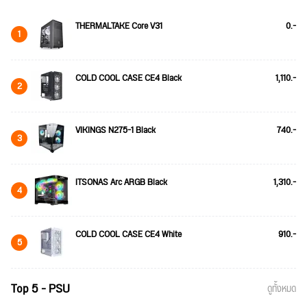
THERMALTAKE Core V31
0.-
1
COLD COOL CASE CE4 Black
1,110.-
2
VIKINGS N275-1 Black
740.-
3
ITSONAS Arc ARGB Black
1,310.-
4
COLD COOL CASE CE4 White
910.-
5
Top 5 - PSU
ดูทั้งหมด