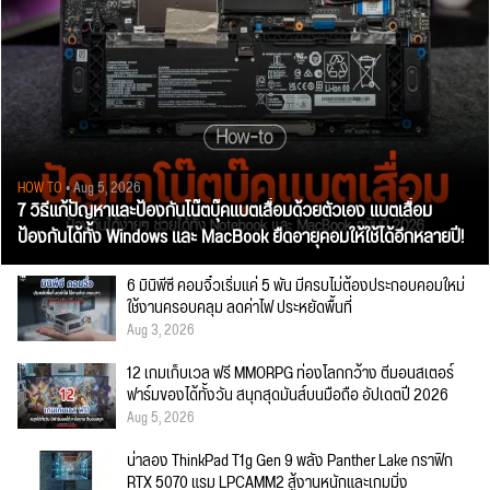
HOW TO
• Aug 5, 2026
7 วิธีแก้ปัญหาและป้องกันโน๊ตบุ๊คแบตเสื่อมด้วยตัวเอง แบตเสื่อม
ป้องกันได้ทั้ง Windows และ MacBook ยืดอายุคอมให้ใช้ได้อีกหลายปี!
6 มินิพีซี คอมจิ๋วเริ่มแค่ 5 พัน มีครบไม่ต้องประกอบคอมใหม่
ใช้งานครอบคลุม ลดค่าไฟ ประหยัดพื้นที่
Aug 3, 2026
12 เกมเก็บเวล ฟรี MMORPG ท่องโลกกว้าง ตีมอนสเตอร์
ฟาร์มของได้ทั้งวัน สนุกสุดมันส์บนมือถือ อัปเดตปี 2026
Aug 5, 2026
น่าลอง ThinkPad T1g Gen 9 พลัง Panther Lake กราฟิก
RTX 5070 แรม LPCAMM2 สู้งานหนักและเกมมิ่ง