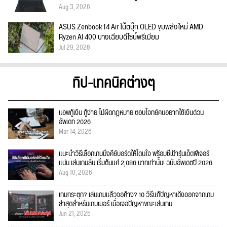
Aug 3, 2026
ASUS Zenbook 14 Air โน้ตบุ๊ก OLED ขุมพลังใหม่ AMD
Ryzen AI 400 บางเฉียบดีไซน์พรีเมียม
Jul 29, 2026
ทิป-เทคนิคต่างๆ
แอพกู้เงิน กู้ง่าย ไม่ผิดกฎหมาย ตอบโจทย์คนอยากใช้เงินด่วน
อัพเดท 2026
Mar 14, 2026
แนะนำวิธีเลือกเกมมิ่งคีย์บอร์ดให้โดนใจ พร้อมชี้เป้ารุ่นเด็ดฟีเจอร์
แน่น เล่นเกมลื่น เริ่มต้นแค่ 2,086 บาทเท่านั้น! ฉบับอัพเดตปี 2026
Aug 10, 2026
เกมกระตุก? เล่นเกมแล้วจอค้าง? 10 วิธีแก้ปัญหาเด้งออกจากเกม
ล่าสุดสำหรับเกมเมอร์ เมื่อเจอปัญหาขณะเล่นเกม
Jun 21, 2025