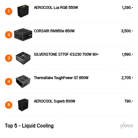
AEROCOOL Lux RGB 550W
1,290.-
1
CORSAIR RM850e 850W
3,500.-
2
SILVERSTONE ST70F-ES230 700W 80+
1,690.-
3
Thermaltake ToughPower GT 850W
2,705.-
4
AEROCOOL Superb 600W
790.-
5
Top 5 - Liquid Cooling
ดูทั้งหมด