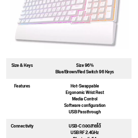
Size & Keys
Size 96%
Blue/Brown/Red Switch 96 Keys
Features
Hot-Swappable
Ergonomic Wrist Rest
Media Control
Software configuration
USB Passthrough
Connectivity
USB-C ถอดสายได้
USB RF 2.4GHz