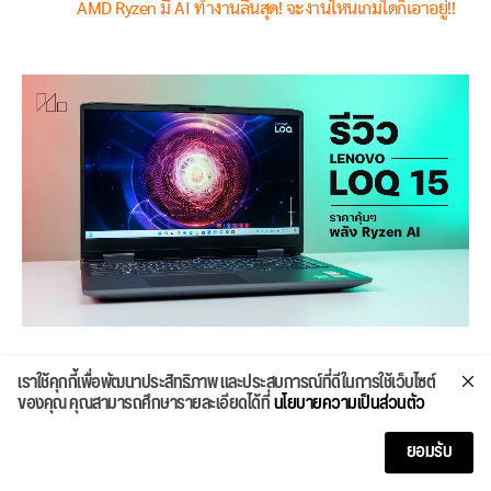
AMD Ryzen มี AI ทำงานลื่นสุด! จะงานไหนเกมใดก็เอาอยู่!!
เราใช้คุกกี้เพื่อพัฒนาประสิทธิภาพ และประสบการณ์ที่ดีในการใช้เว็บไซต์
รีวิว TP-Link Tapo C200C กล้องวงจรปิด 499 บาท ต่อมือถือ
ของคุณ คุณสามารถศึกษารายละเอียดได้ที่
นโยบายความเป็นส่วนตัว
พ่วง Google Home ได้ คุมผ่านแอปฯ สะดวกมากมาย!!
ยอมรับ