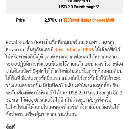
Bluetooth 5.1
USB 2.0 Passthrough*2
Price
2,579 บาท
(RK Royal Kludge Shopee Mall)
Royal Kludge (RK) เป็นชื่อที่เกมเมอร์และคนทำ Custom
Keyboard คุ้นหูกันและมี
Royal Kludge RK96
ให้เลือกซื้อไว้
ใช้หรือทำต่อก็ยังได้ จุดเด่นนอกจากเชื่อมต่อได้หลากหลาย
ระบบปฏิบัติการทั้งแบบมีและไร้สายแล้ว แผ่นวงจรก็เจาะช่อง
มาให้ใส่สวิตช์ 5-pin ได้ ถ้าสวิตช์เดิมเสียงไม่ถูกหูก็ถอดเปลี่ยน
ได้ทันที มีแท่นรองข้อมือแบบแม่เหล็กไว้รองข้อมือให้ได้ระยะ
วางแขนสะดวกขึ้น มีปุ่มปิด/เปิดเสียงลำโพงและลูกล้อปรับ
ระดับเสียงติดมาไม่พอ ยังได้ช่อง USB 2.0 Passthrough อีก 2
ช่องเอาไว้ต่ออุปกรณ์เสริมได้อีก ไม่ว่าจะเมาส์, หูฟังหรือ
ไมโครโฟนก็ได้ แถมโหลดซอฟท์แวร์มาตั้งค่าคีย์บอร์ดเพิ่มได้
จัดว่าครบเครื่องคุ้มราคาอย่างแน่นอน
ข้อดี