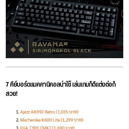
7 คีย์บอร์ดแมคคานิคอลน่าใช้ เล่นเกมก็ดีแต่งต่อก็
สวย!
Ajazz AK992 Retro (1,035 บาท)
Machenike K600 Lite (1,299 บาท)
EGA TYPE CMK7 (1,690 บาท)