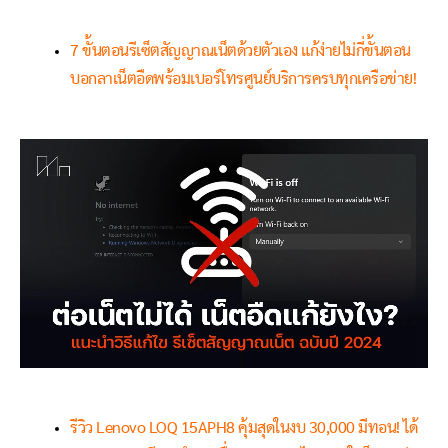
7 ขั้นตอนรีเซ็ตสัญญาณเน็ตด้วยตัวเอง แก้ง่ายไม่กี่ขั้นตอน
บอกลาเน็ตอืดพร้อมเบอร์โทรศูนย์บริการครบทุกเครือข่าย!
รีวิว Lenovo LOQ 15APH8 คุ้มสุดในงบ 30,000 มีทอน! ได้