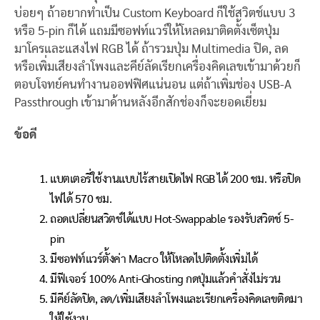
บ่อยๆ ถ้าอยากทำเป็น Custom Keyboard ก็ใช้สวิตช์แบบ 3
หรือ 5-pin ก็ได้ แถมมีซอฟท์แวร์ให้โหลดมาติดตั้งเซ็ตปุ่ม
มาโครและแสงไฟ RGB ได้ ถ้ารวมปุ่ม Multimedia ปิด, ลด
หรือเพิ่มเสียงลำโพงและคีย์ลัดเรียกเครื่องคิดเลขเข้ามาด้วยก็
ตอบโจทย์คนทำงานออฟฟิศแน่นอน แต่ถ้าเพิ่มช่อง USB-A
Passthrough เข้ามาด้านหลังอีกสักช่องก็จะยอดเยี่ยม
ข้อดี
แบตเตอรี่ใช้งานแบบไร้สายเปิดไฟ RGB ได้ 200 ชม. หรือปิด
ไฟได้ 570 ชม.
ถอดเปลี่ยนสวิตช์ได้แบบ Hot-Swappable รองรับสวิตช์ 5-
pin
มีซอฟท์แวร์ตั้งค่า Macro ให้โหลดไปติดตั้งเพิ่มได้
มีฟีเจอร์ 100% Anti-Ghosting กดปุ่มแล้วคำสั่งไม่รวน
มีคีย์ลัดปิด, ลด/เพิ่มเสียงลำโพงและเรียกเครื่องคิดเลขติดมา
ให้ใช้งาน