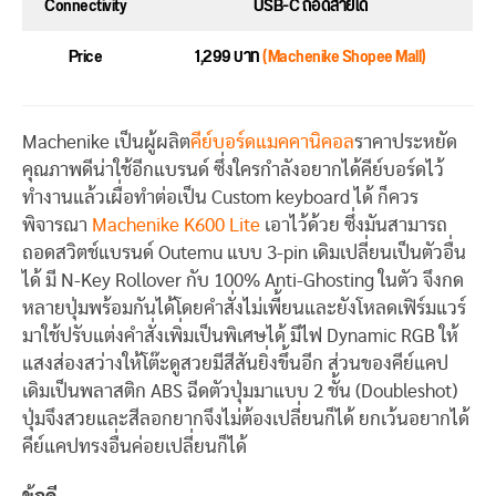
Connectivity
USB-C ถอดสายได้
Price
1,299 บาท
(Machenike Shopee Mall)
Machenike เป็นผู้ผลิต
คีย์บอร์ดแมคคานิคอล
ราคาประหยัด
คุณภาพดีน่าใช้อีกแบรนด์ ซึ่งใครกำลังอยากได้คีย์บอร์ดไว้
ทำงานแล้วเผื่อทำต่อเป็น Custom keyboard ได้ ก็ควร
พิจารณา
Machenike K600 Lite
เอาไว้ด้วย ซึ่งมันสามารถ
ถอดสวิตช์แบรนด์ Outemu แบบ 3-pin เดิมเปลี่ยนเป็นตัวอื่น
ได้ มี N-Key Rollover กับ 100% Anti-Ghosting ในตัว จึงกด
หลายปุ่มพร้อมกันได้โดยคำสั่งไม่เพี้ยนและยังโหลดเฟิร์มแวร์
มาใช้ปรับแต่งคำสั่งเพิ่มเป็นพิเศษได้ มีไฟ Dynamic RGB ให้
แสงส่องสว่างให้โต๊ะดูสวยมีสีสันยิ่งขึ้นอีก ส่วนของคีย์แคป
เดิมเป็นพลาสติก ABS ฉีดตัวปุ่มมาแบบ 2 ชั้น (Doubleshot)
ปุ่มจึงสวยและสีลอกยากจึงไม่ต้องเปลี่ยนก็ได้ ยกเว้นอยากได้
คีย์แคปทรงอื่นค่อยเปลี่ยนก็ได้