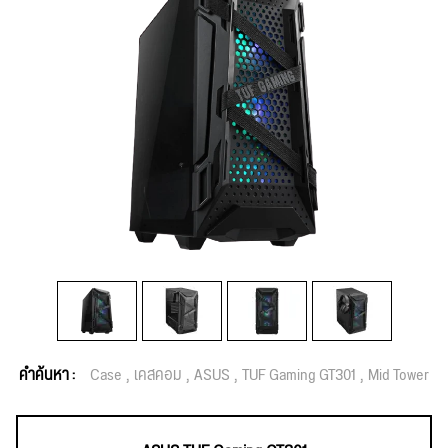
คำค้นหา :
Case
เคสคอม
ASUS
TUF Gaming GT301
Mid Tower