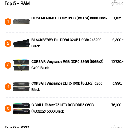
Top 5 - RAM
ดูทั้งหมด
HIKSEMI ARMOR DDR5 16GB (16GBx1) 6000 Black
7,015.-
1
BLACKBERRY Pro DDR4 32GB (16GBx2) 3200
6,200.-
2
Black
CORSAIR Vengeance RGB DDR5 32GB (16GBx2)
16,730.-
3
6400 Black
CORSAIR Vengeance DDR5 16GB (8GBx2) 5200
5,990.-
4
Black
G.SKILL Trident Z5 NEO RGB DDR5 96GB
76,100.-
5
(48GBx2) 5600 Black
Top 5 - SSD