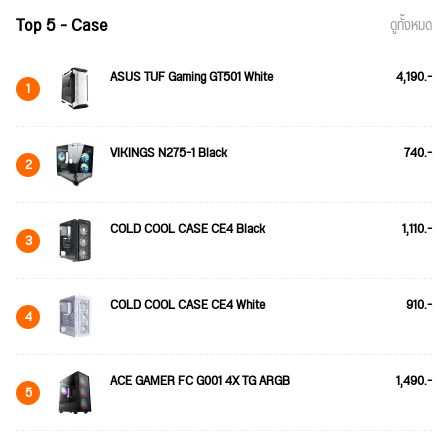
Top 5 - Case
ดูทั้งหมด
ASUS TUF Gaming GT501 White
4,190.-
1
VIKINGS N275-1 Black
740.-
2
COLD COOL CASE CE4 Black
1,110.-
3
COLD COOL CASE CE4 White
910.-
4
ACE GAMER FC G001 4X TG ARGB
1,490.-
5