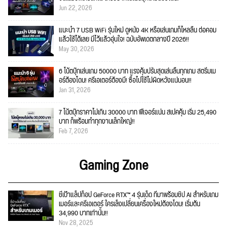
Jun 22, 2026
แนะนำ 7 USB WiFi รุ่นใหม่ ดูหนัง 4K หรือเล่นเกมก็ไหลลื่น ต่อคอม
แล้วใช้ได้เลย มีไว้แล้วอุ่นใจ! ฉบับอัพเดตกลางปี 2026!!
May 30, 2026
6 โน้ตบุ๊กเล่นเกม 50000 บาท แรงคุ้มปรับสุดเล่นลื่นทุกเกม สตรีมเม
อร์ต้องโดน! ครีเอเตอร์ต้องมี! ซื้อไปใช้ไม่ผิดหวังแน่นอน!!
Jan 31, 2026
7 โน้ตบุ๊กราคาไม่เกิน 30000 บาท ฟีเจอร์แน่น สเปคคุ้ม เริ่ม 25,490
บาท ก็พร้อมทำทุกงานเล็กใหญ่!!
Feb 7, 2026
Gaming Zone
ชี้เป้าแล็ปท็อป GeForce RTX™ 4 รุ่นเด็ด ที่มาพร้อมชิป AI สำหรับเกม
เมอร์และครีเอเตอร์ ใครเล็งเปลี่ยนเครื่องใหม่ต้องโดน! เริ่มต้น
34,990 บาทเท่านั้น!!
Nov 28, 2025