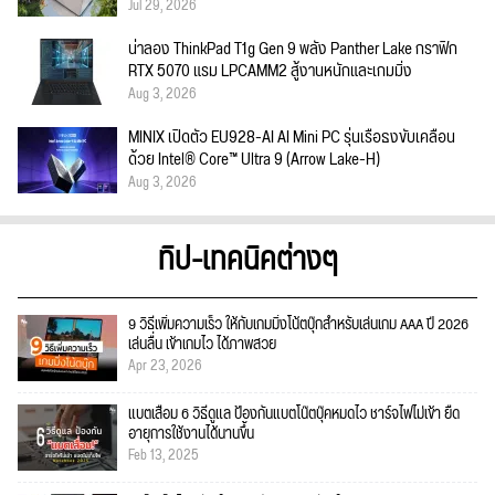
Jul 29, 2026
น่าลอง ThinkPad T1g Gen 9 พลัง Panther Lake กราฟิก
RTX 5070 แรม LPCAMM2 สู้งานหนักและเกมมิ่ง
Aug 3, 2026
MINIX เปิดตัว EU928-AI AI Mini PC รุ่นเรือธงขับเคลื่อน
ด้วย Intel® Core™ Ultra 9 (Arrow Lake-H)
Aug 3, 2026
ทิป-เทคนิคต่างๆ
9 วิธีเพิ่มความเร็ว ให้กับเกมมิ่งโน้ตบุ๊กสำหรับเล่นเกม AAA ปี 2026
เล่นลื่น เข้าเกมไว ได้ภาพสวย
Apr 23, 2026
แบตเสื่อม 6 วิธีดูแล ป้องกันแบตโน๊ตบุ๊คหมดไว ชาร์จไฟไม่เข้า ยืด
อายุการใช้งานได้นานขึ้น
Feb 13, 2025