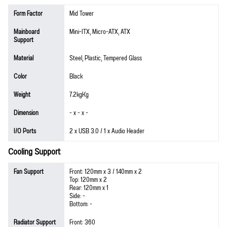
Form Factor
Mid Tower
Mainboard
Mini-ITX, Micro-ATX, ATX
Support
Material
Steel, Plastic, Tempered Glass
Color
Black
Weight
7.2kgKg
Dimension
- x - x -
I/O Ports
2 x USB 3.0 / 1 x Audio Header
Cooling Support
Fan Support
Front: 120mm x 3 / 140mm x 2
Top: 120mm x 2
Rear: 120mm x 1
Side: -
Bottom: -
Radiator Support
Front: 360