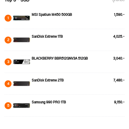
ดูทั้งหมด
MSI Spatium M450 500GB
1,590.-
1
SanDisk Extreme 1TB
4,025.-
2
BLACKBERRY BBR512GNV3A 512GB
3,040.-
3
SanDisk Extreme 2TB
7,480.-
4
Samsung 990 PRO 1TB
9,150.-
5