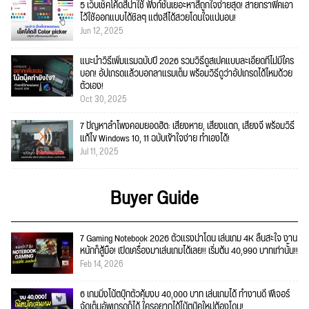
5 เว็บเช็คโค้ดสีน่าใช้ ฟังก์ชั่นเยอะหาสีถูกใจง่ายสุด! สายกราฟิคเอา
ไว้ใช้ออกแบบได้ชิลๆ แต่งสีได้สวยโดนใจแน่นอน!
Jun 12, 2025
แนะนำวิธีเพิ่มแรมฉบับปี 2026 รวมวิธีดูสเปคแบบละเอียดที่ไม่มีใคร
บอก! อัปเกรดแล้วบอกลาแรมเต็ม พร้อมวิธีดูว่าอัปเกรดได้ไหมด้วย
ตัวเอง!
Oct 30, 2025
7 ปัญหาลำโพงคอมยอดฮิต: เสียงหาย, เสียงแตก, เสียงจี่ พร้อมวิธี
แก้ไข Windows 10, 11 ฉบับเข้าใจง่าย ทำเองได้!
Jul 11, 2025
Buyer Guide
7 Gaming Notebook 2026 ตัวแรงน่าโดน เล่นเกม 4K ลื่นสะใจ งาน
หนักก็สู้มือ! เปิดเครื่องมาเล่นเกมได้เลย!! เริ่มต้น 40,990 บาทเท่านั้น!!
Feb 14, 2026
6 เกมมิ่งโน้ตบุ๊กตัวคุ้มงบ 40,000 บาท เล่นเกมได้ ทำงานดี ฟีเจอร์
จัดเต็มอัพเกรดก็ได้ ใครอยากได้โน้ตบุ๊คใหม่ต้องโดน!