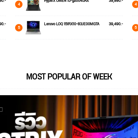
90.-
HyperX OMEN 15-gb0045AX
39,990.-
4
4
90.-
Lenovo LOQ 15IRX10-83JE00MGTA
39,490.-
5
5
MOST POPULAR OF WEEK