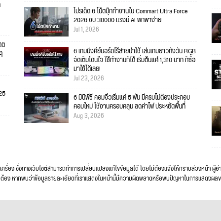
ก
โปรเด็ด 6 โน้ตบุ๊กทำงานใน Commart Ultra Force
2026 งบ 30000 แรงมี AI พกพาง่าย
Jul 1, 2026
เดต
6 เกมมิ่งคีย์บอร์ดไร้สายน่าใช้ เล่นเกมยาวทั้งวัน RGB
ยๆ
จัดเต็มโดนใจ ใช้ทำงานก็ได้ เริ่มต้นแค่ 1,310 บาท ก็ซื้อ
มาใช้ได้เลย!
Jul 23, 2026
025
6 มินิพีซี คอมจิ๋วเริ่มแค่ 5 พัน มีครบไม่ต้องประกอบ
คอมใหม่ ใช้งานครอบคลุม ลดค่าไฟ ประหยัดพื้นที่
Aug 3, 2026
เครื่อง ซึ่งทางเว็บไซต์สามารถทำการเปลี่ยนแปลงแก้ไขข้อมูลได้ โดยไม่ต้องแจ้งให้ทราบล่วงหน้า ผู้
วามถูกต้อง หากพบว่าข้อมูลรายละเอียดที่เราแสดงในหน้านี้มีความผิดพลาดหรือพบปัญหาในการแสดงผล