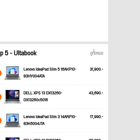
p 5 - Ultabook
ดูทั้งหมด
Lenovo IdeaPad Slim 5 16AKP10-
31,900.-
83HY004ATA
DELL XPS 13 DX13260-
43,690.-
DX13260c5016
Lenovo IdeaPad Slim 3 14ARP10-
17,990.-
83K6004JTA