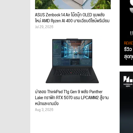
ASUS Zenbook 14 Air โน้ตบุ๊ก OLED ขุมพลัง
ใหม่ AMD Ryzen AI 400 บางเฉียบดีไซน์พรีเมียม
Jul 29, 2026
REVI
รีวิ
สุดท
น่าลอง ThinkPad T1g Gen 9 พลัง Panther
Lake กราฟิก RTX 5070 แรม LPCAMM2 สู้งาน
หนักและเกมมิ่ง
Aug 3, 2026