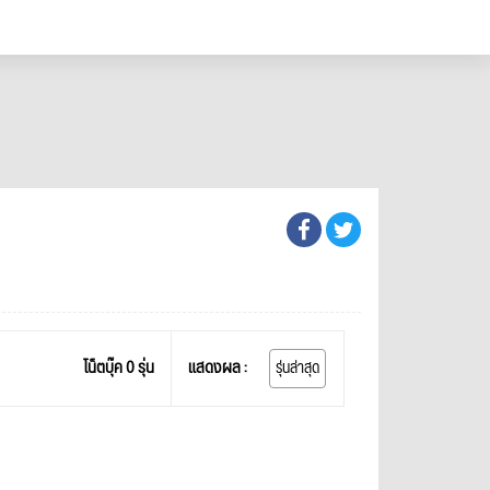
โน็ตบุ๊ค 0 รุ่น
แสดงผล :
รุ่นล่าสุด