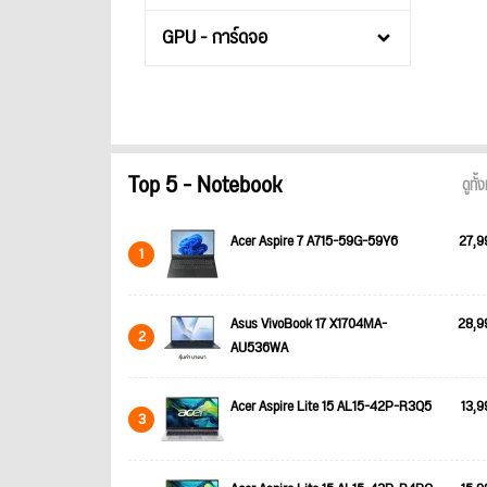
GPU - การ์ดจอ
Top 5 - Notebook
ดูทั
Acer Aspire 7 A715-59G-59Y6
27,9
1
Asus VivoBook 17 X1704MA-
28,9
2
AU536WA
Acer Aspire Lite 15 AL15-42P-R3Q5
13,9
3