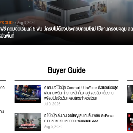
R'S GUIDE
• Aug 3, 2026
นิพีซี คอมจิ๋วเริ่มแค่ 5 พัน มีครบไม่ต้องประกอบคอมใหม่ ใช้งานครอบคลุม ลด
ัดพื้นที่
Buyer Guide
่ติด
6 เกมมิ่งโน้ตบุ๊ก Commart UltraForce ตัวแรงปรับสุด
เล่นเกมเพลิน ทำงานหนักก็เอาอยู่ ของดีมาเต็มงาน
พร้อมโปรจัดเต็ม! คอมใครเก่าควรโดน!
Jul 3, 2026
เกม
5 โน้ตบุ๊กเล่นเกม จอใหญ่เล่นเกมลื่น พลัง GeForce
RTX 5070 งบ 60000 เพื่อคอเกม AAA
Aug 5, 2026