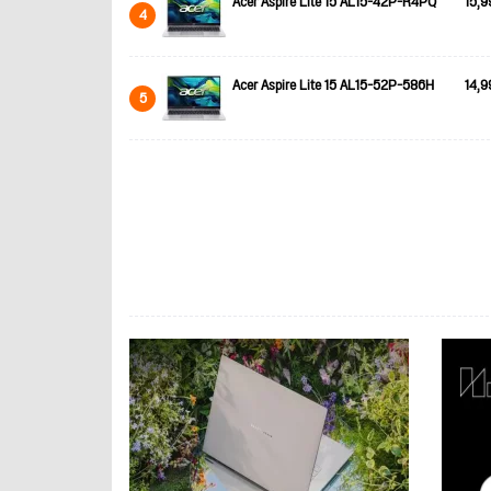
Acer Aspire Lite 15 AL15-42P-R4PQ
15,9
4
Acer Aspire Lite 15 AL15-52P-586H
14,9
5