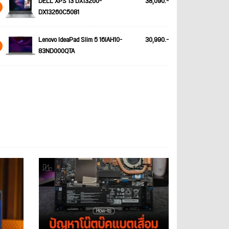
DELL XPS 13 DX13260-
38,090.-
DX13260C5081
Lenovo IdeaPad Slim 5 16IAH10-
30,990.-
83ND000QTA