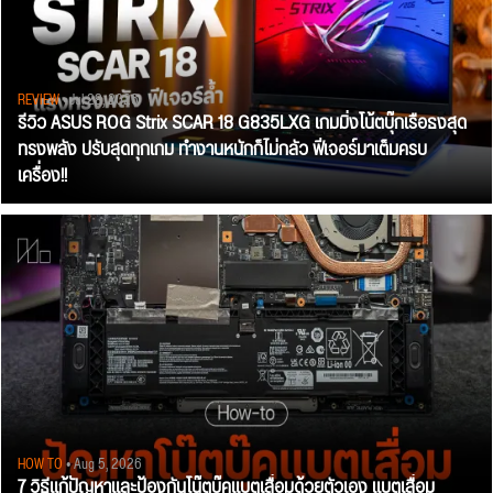
REVIEW
• Jul 28, 2026
รีวิว ASUS ROG Strix SCAR 18 G835LXG เกมมิ่งโน้ตบุ๊กเรือธงสุด
ทรงพลัง ปรับสุดทุกเกม ทำงานหนักก็ไม่กลัว ฟีเจอร์มาเต็มครบ
เครื่อง!!
HOW TO
• Aug 5, 2026
7 วิธีแก้ปัญหาและป้องกันโน๊ตบุ๊คแบตเสื่อมด้วยตัวเอง แบตเสื่อม