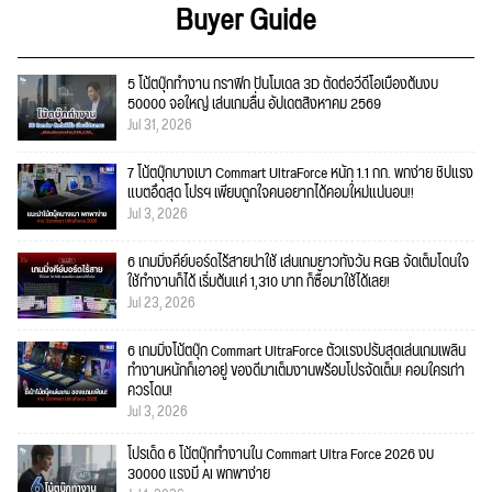
Buyer Guide
5 โน้ตบุ๊กทำงาน กราฟิก ปั้นโมเดล 3D ตัดต่อวีดีโอเบื้องต้นงบ
50000 จอใหญ่ เล่นเกมลื่น อัปเดตสิงหาคม 2569
Jul 31, 2026
7 โน้ตบุ๊กบางเบา Commart UltraForce หนัก 1.1 กก. พกง่าย ชิปแรง
แบตอึดสุด โปรฯ เพียบถูกใจคนอยากได้คอมใ่หม่แน่นอน!!
Jul 3, 2026
6 เกมมิ่งคีย์บอร์ดไร้สายน่าใช้ เล่นเกมยาวทั้งวัน RGB จัดเต็มโดนใจ
ใช้ทำงานก็ได้ เริ่มต้นแค่ 1,310 บาท ก็ซื้อมาใช้ได้เลย!
Jul 23, 2026
6 เกมมิ่งโน้ตบุ๊ก Commart UltraForce ตัวแรงปรับสุดเล่นเกมเพลิน
ทำงานหนักก็เอาอยู่ ของดีมาเต็มงานพร้อมโปรจัดเต็ม! คอมใครเก่า
ควรโดน!
Jul 3, 2026
โปรเด็ด 6 โน้ตบุ๊กทำงานใน Commart Ultra Force 2026 งบ
30000 แรงมี AI พกพาง่าย