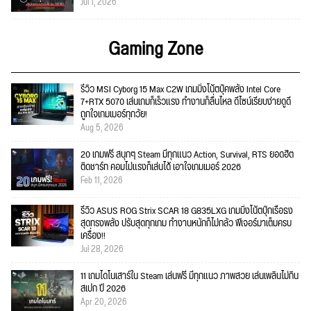
Jul 1, 2026
Gaming Zone
รีวิว MSI Cyborg 15 Max C2W เกมมิ่งโน้ตบุ๊คพลัง Intel Core
7+RTX 5070 เล่นเกมก็เร็วแรง ทำงานก็ลื่นไหล ดีไซน์เรียบง่ายดูดี
ถูกใจเกมเมอร์ทุกวัย!
Aug 5, 2026
20 เกมฟรี สนุกๆ Steam มีทุกแนว Action, Survival, RTS ยอดฮิต
ติดชาร์ท คอมไม่แรงก็เล่นได้ เอาใจเกมเมอร์ 2026
Feb 11, 2026
รีวิว ASUS ROG Strix SCAR 18 G835LXG เกมมิ่งโน้ตบุ๊กเรือธง
สุดทรงพลัง ปรับสุดทุกเกม ทำงานหนักก็ไม่กลัว ฟีเจอร์มาเต็มครบ
เครื่อง!!
Jul 28, 2026
11 เกมไดโนเสาร์ใน Steam เล่นฟรี มีทุกแนว ภาพสวย เล่นเพลินไม่กิน
สเปก ปี 2026
Apr 20, 2026