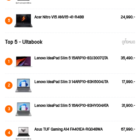
Acer Nitro V15 ANV15-41-R488
24,990.-
5
Top 5 - Ultabook
ดูทั้งหมด
Lenovo IdeaPad Slim 5 15ARP10-83J3007QTA
35,490.-
1
Lenovo IdeaPad Slim 3 14ARP10-83K6004JTA
17,990.-
2
Lenovo IdeaPad Slim 5 16AKP10-83HY004ATA
31,900.-
3
Asus TUF Gaming A14 FA401EA-RG048WA
67,990.-
4