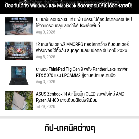
ป้องกันได้ทั้ง Windows และ MacBook ยืดอายุคอมให้ใช้ได้อีกหลายปี!
6 มินิพีซี คอมจิ๋วเริ่มแค่ 5 พัน มีครบไม่ต้องประกอบคอมใหม่
ใช้งานครอบคลุม ลดค่าไฟ ประหยัดพื้นที่
Aug 3, 2026
12 เกมเก็บเวล ฟรี MMORPG ท่องโลกกว้าง ตีมอนสเตอร์
ฟาร์มของได้ทั้งวัน สนุกสุดมันส์บนมือถือ อัปเดตปี 2026
Aug 5, 2026
น่าลอง ThinkPad T1g Gen 9 พลัง Panther Lake กราฟิก
RTX 5070 แรม LPCAMM2 สู้งานหนักและเกมมิ่ง
Aug 3, 2026
ASUS Zenbook 14 Air โน้ตบุ๊ก OLED ขุมพลังใหม่ AMD
Ryzen AI 400 บางเฉียบดีไซน์พรีเมียม
Jul 29, 2026
ทิป-เทคนิคต่างๆ