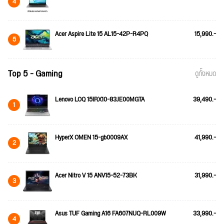
4
Acer Aspire Lite 15 AL15-42P-R4PQ
15,990.-
5
Top 5 - Gaming
ดูทั้งหมด
Lenovo LOQ 15IRX10-83JE00MGTA
39,490.-
1
HyperX OMEN 15-gb0009AX
41,990.-
2
Acer Nitro V 15 ANV15-52-73BK
31,990.-
3
Asus TUF Gaming A16 FA607NUQ-RL009W
33,990.-
4