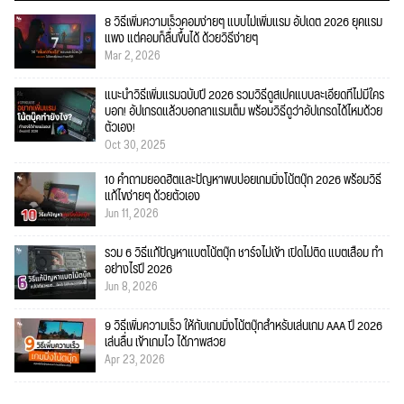
8 วิธีเพิ่มความเร็วคอมง่ายๆ แบบไม่เพิ่มแรม อัปเดต 2026 ยุคแรม
แพง แต่คอมก็ลื่นขึ้นได้ ด้วยวิธีง่ายๆ
Mar 2, 2026
แนะนำวิธีเพิ่มแรมฉบับปี 2026 รวมวิธีดูสเปคแบบละเอียดที่ไม่มีใคร
บอก! อัปเกรดแล้วบอกลาแรมเต็ม พร้อมวิธีดูว่าอัปเกรดได้ไหมด้วย
ตัวเอง!
Oct 30, 2025
10 คำถามยอดฮิตและปัญหาพบบ่อยเกมมิ่งโน้ตบุ๊ก 2026 พร้อมวิธี
แก้ไขง่ายๆ ด้วยตัวเอง
Jun 11, 2026
รวม 6 วิธีแก้ปัญหาแบตโน้ตบุ๊ก ชาร์จไม่เข้า เปิดไม่ติด แบตเสื่อม ทำ
อย่างไรปี 2026
Jun 8, 2026
9 วิธีเพิ่มความเร็ว ให้กับเกมมิ่งโน้ตบุ๊กสำหรับเล่นเกม AAA ปี 2026
เล่นลื่น เข้าเกมไว ได้ภาพสวย
Apr 23, 2026