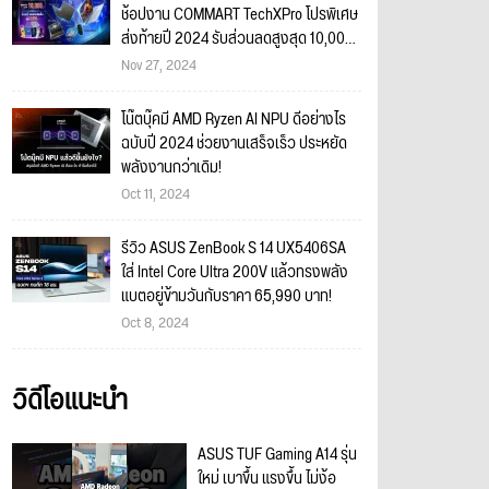
ช้อปงาน COMMART TechXPro โปรพิเศษ
ส่งท้ายปี 2024 รับส่วนลดสูงสุด 10,000
บาท พร้อมของแถมจัดเต็ม!
Nov 27, 2024
โน๊ตบุ๊คมี AMD Ryzen AI NPU ดีอย่างไร
ฉบับปี 2024 ช่วยงานเสร็จเร็ว ประหยัด
พลังงานกว่าเดิม!
Oct 11, 2024
รีวิว ASUS ZenBook S 14 UX5406SA
ใส่ Intel Core Ultra 200V แล้วทรงพลัง
แบตอยู่ข้ามวันกับราคา 65,990 บาท!
Oct 8, 2024
วิดีโอแนะนำ
ASUS TUF Gaming A14 รุ่น
ใหม่ เบาขึ้น แรงขึ้น ไม่ง้อ