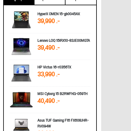
HyperX OMEN 15-gb0045AX
39,990 .-
Lenovo LOQ 15IRX10-83JE00MGTA
39,490 .-
HP Victus 16-r0356TX
33,990 .-
MSI Cyborg 15 B2RWFKG-059TH
40,490 .-
Asus TUF Gaming F16 FX608JHR-
RV094W