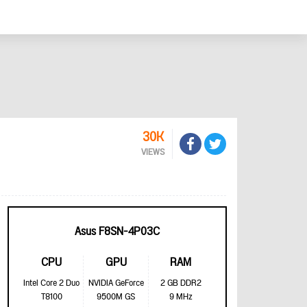
30K
VIEWS
Asus F8SN-4P03C
CPU
GPU
RAM
Intel Core 2 Duo
NVIDIA GeForce
2 GB DDR2
T8100
9500M GS
9 MHz