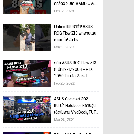
การ์ดจอแยก #AMD #Asus
#TUFGaming
Feb 12, 2026
#notebookAMD
Unbox แบบหาทำ! ASUS
ROG Flow Z13 พกง่ายเล่น
เกมแจ่ม! #nbs
#notebookspec
May 3, 2023
#gamingnotebook #intel
#asus
รีวิว ASUS ROG Flow Z13
สเปก i9-12900H + RTX
3050 Ti ที่สุด 2-in-1
Gaming Notebook ทรง
Feb 25, 2022
พลัง
ASUS Commart 2021
แนะนำ Notebook หลายรุ่น
เด็ดในงาน VivoBook, TUF
Gaming, ZenBook, ROG
Mar 25, 2021
เริ่ม 1x,xxx