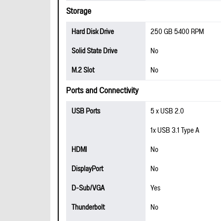
Storage
Hard Disk Drive
250 GB 5400 RPM
Solid State Drive
No
M.2 Slot
No
Ports and Connectivity
USB Ports
5 x USB 2.0
1x USB 3.1 Type A
HDMI
No
DisplayPort
No
D-Sub/VGA
Yes
Thunderbolt
No