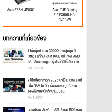
Asus F8SN-4P03C
Asus TUF Gaming
F16 FX608JHR-
RV094W
บทความที่เกี่ยวข้อง
7 โน๊ตบุ๊คทำงาน 30000 บาทสุดคุ้ม มี
Office แท้กับ RAM 16GB ชิป Intel, AMD
หรือ Snapdragon รุ่นใหม่ก็มีให้เลือก! ใช้
งานดีแบตอึดถึงใจ!!
Apr 3, 2025
7 โน๊ตบุ๊คราคาถูก 2025 น่าใช้ มี Office แท้
เพิ่ม RAM ได้ มีการ์ดจอแยก ถูกใจสาย
ออฟฟิศและนักศึกษาแน่นอน!
Feb 1, 2025
[ข่าวประชาสัมพันธ์] ASUS และ ROG ชวน