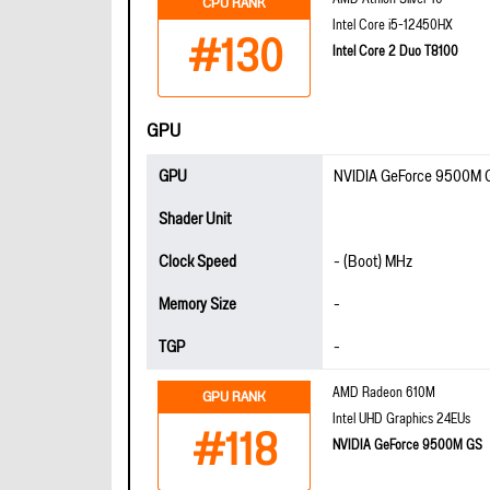
CPU RANK
Intel Core i5-12450HX
#130
Intel Core 2 Duo T8100
GPU
GPU
NVIDIA GeForce 9500M 
Shader Unit
Clock Speed
- (Boot) MHz
Memory Size
-
TGP
-
AMD Radeon 610M
GPU RANK
Intel UHD Graphics 24EUs
#118
NVIDIA GeForce 9500M GS