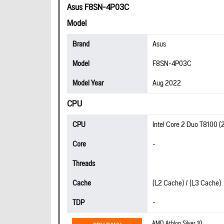
Asus F8SN-4P03C
Model
Brand
Asus
Model
F8SN-4P03C
Model Year
Aug 2022
CPU
CPU
Intel Core 2 Duo T8100 
Core
-
Threads
Cache
(L2 Cache) / (L3 Cache)
TDP
-
AMD Athlon Silver 10