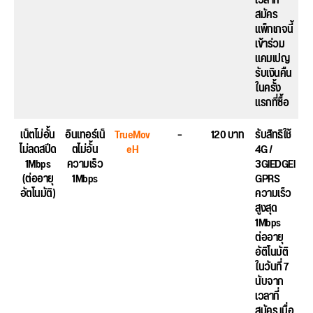
เวลาที่
สมัคร
แพ็กเกจนี้
เข้าร่วม
แคมเปญ
รับเงินคืน
ในครั้ง
แรกที่ซื้อ
เน็ตไม่อั้น
อินเทอร์เน็
TrueMov
–
120 บาท
รับสิทธิใช้
ไม่ลดสปีด
ตไม่อั้น
eH
4G /
1Mbps
ความเร็ว
3GlEDGEl
(ต่ออายุ
1Mbps
GPRS
อัตโนมัติ)
ความเร็ว
สูงสุด
1Mbps
ต่ออายุ
อัติโนมัติ
ในวันที่ 7
นับจาก
เวลาที่
สมัคร เมื่อ