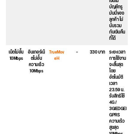
เงินใน
บัญชีทรู
มันนี่ของ
ลูกค้า ไม่
นับรวม
กับเงินคืน
ที่ได้
เน็ตไม่อั้น
อินเทอร์เน็
TrueMov
–
330 บาท
ระยะเวลา
10Mbps
ตไม่อั้น
eH
การใช้งาน
ความเร็ว
จะสิ้นสุด
10Mbps
โดย
อัตโนมัติ
เวลา
23.59 น.
รับสิทธิใช้
4G /
3GlEDGEl
GPRS
ความเร็ว
สูงสุด
10Mbps