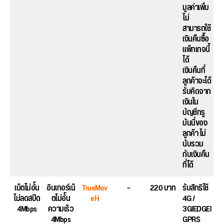
มูลค่าเพิ่ม
ไม่
สามารถใช้
เงินคืนซื้อ
แพ็กเกจนี้
ได้
เงินคืนที่
ลูกค้าจะได้
รับคิดจาก
เงินใน
บัญชีทรู
มันนี่ของ
ลูกค้า ไม่
นับรวม
กับเงินคืน
ที่ได้
เน็ตไม่อั้น
อินเทอร์เน็
TrueMov
–
220 บาท
รับสิทธิใช้
ไม่ลดสปีด
ตไม่อั้น
eH
4G /
4Mbps
ความเร็ว
3GlEDGEl
4Mbps
GPRS