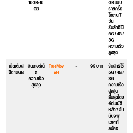
15GB+15
GB แบบ
GB
รายครั้ง
ใช้งาน 7
วัน
รับสิทธิใช้
5G / 4G /
3G
ความเร็ว
สูงสุด
เน็ตเต็มส
อินเทอร์เน็
TrueMov
–
99 บาท
รับสิทธิใช้
ปีด 12GB
ต
eH
5G / 4G /
ความเร็ว
3G
สูงสุด
ความเร็ว
สูงสุด
สิ้นสุดโดย
อัตโนมัติ
หลัง 7 วัน
นับจาก
เวลาที่
สมัคร