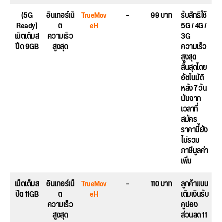
(5G
อินเทอร์เน็
TrueMov
–
99 บาท
รับสิทธิใช้
Ready)
ต
eH
5G / 4G /
เน็ตเต็มส
ความเร็ว
3G
ปีด 9GB
สูงสุด
ความเร็ว
สูงสุด
สิ้นสุดโดย
อัตโนมัติ
หลัง 7 วัน
นับจาก
เวลาที่
สมัคร
ราคานี้ยัง
ไม่รวม
ภาษีมูลค่า
เพิ่ม
เน็ตเต็มส
อินเทอร์เน็
TrueMov
–
110 บาท
ลูกค้าแบบ
ปีด 11GB
ต
eH
เติมเงินรับ
ความเร็ว
คูปอง
สูงสุด
ส่วนลด 11