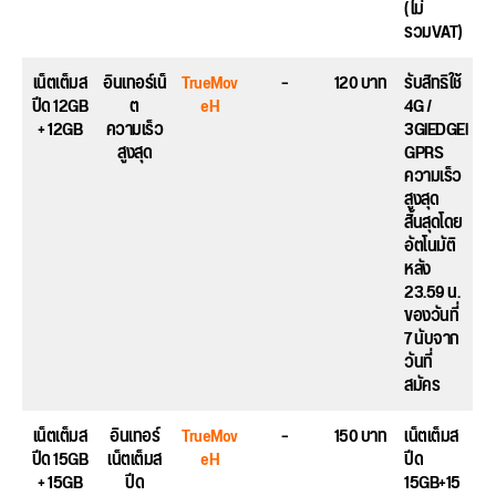
(ไม่
รวมVAT)
เน็ตเต็มส
อินเทอร์เน็
TrueMov
–
120 บาท
รับสิทธิใช้
ปีด 12GB
ต
eH
4G /
+ 12GB
ความเร็ว
3GlEDGEl
สูงสุด
GPRS
ความเร็ว
สูงสุด
สิ้นสุดโดย
อัตโนมัติ
หลัง
23.59 น.
ของวันที่
7 นับจาก
วันที่
สมัคร
เน็ตเต็มส
อินเทอร์
TrueMov
–
150 บาท
เน็ตเต็มส
ปีด 15GB
เน็ตเต็มส
eH
ปีด
+ 15GB
ปีด
15GB+15