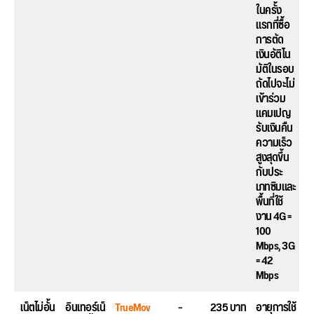
ในครั้ง
แรกที่ซื้อ
การตัด
เงินอัติโน
มัติในรอบ
ถัดไปจะไม่
เข้าร่วม
แคมเปญ
รับเงินคืน
ความเร็ว
สูงสุดขึ้น
กับประ
เภทซิมและ
พื้นที่ใช้
งาน 4G =
100
Mbps, 3G
= 42
Mbps
เน็ตไม่อั้น
อินเทอร์เน็
TrueMov
–
235 บาท
อายุการใช้