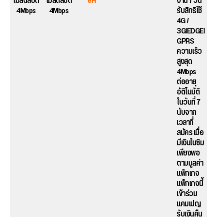
ไม่ลดสปีด
ไม่ลดสปีด
eH
งาน 7 วัน
4Mbps
4Mbps
รับสิทธิใช้
4G /
3GlEDGEl
GPRS
ความเร็ว
สูงสุด
4Mbps
ต่ออายุ
อัติโนมัติ
ในวันที่ 7
นับจาก
เวลาที่
สมัคร เมื่อ
มีเงินในซิม
เพียงพอ
ตามมูลค่า
แพ็กเกจ
แพ็กเกจนี้
เข้าร่วม
แคมเปญ
รับเงินคืน