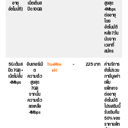
อายุ
เน็ตเต็มส
สูงสุด
อัตโนมัติ)
ปีด 10GB
4Mbps
ต่ออายุ
โดย
อัตโนมัติ
หลัง 7วัน
นับจาก
เวลาที่
สมัคร
5G เต็มส
อินเทอร์เน็
TrueMov
–
225 บาท
ค่าบริการ
ปีด 7GB +
ต
eH
ยังไม่รวม
เน็ตไม่อั้น
ความเร็ว
ภาษีมูลค่า
4Mbps
สูงสุด
เพิ่ม
7GB
แพ็กเกจ
จากนั้น
ต่ออายุ
ความเร็ว
อัตโนมัติ
ลดเหลือ
โปรเสริมนี้
4Mbps
รับเงินคืน
50% ของ
ราคาแพ็ก