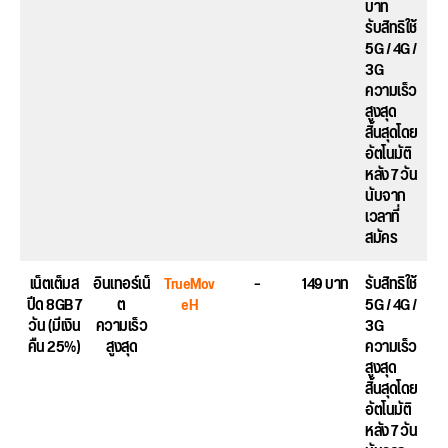
บาท
รับสิทธิใช้
5G / 4G /
3G
ความเร็ว
สูงสุด
สิ้นสุดโดย
อัตโนมัติ
หลัง 7 วัน
นับจาก
เวลาที่
สมัคร
เน็ตเต็มส
อินเทอร์เน็
TrueMov
–
149 บาท
รับสิทธิใช้
ปีด 8GB 7
ต
eH
5G / 4G /
วัน (มีเงิน
ความเร็ว
3G
คืน 25%)
สูงสุด
ความเร็ว
สูงสุด
สิ้นสุดโดย
อัตโนมัติ
หลัง 7 วัน