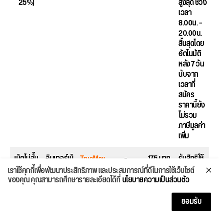
25%)
สูงสุด ช่วง
เวลา
8.00น. –
20.00น.
สิ้นสุดโดย
อัตโนมัติ
หลัง 7 วัน
นับจาก
เวลาที่
สมัคร
ราคานี้ยัง
ไม่รวม
ภาษีมูลค่า
เพิ่ม
เน็ตไม่อั้น
อินเทอร์เน็
TrueMov
–
175 บาท
รับสิทธิใช้
4Mbps
ต
eH
4G /
เราใช้คุกกี้เพื่อพัฒนาประสิทธิภาพ และประสบการณ์ที่ดีในการใช้เว็บไซต์
พร้อมเน็ต
ความเร็ว
3GlEDGEl
ของคุณ คุณสามารถศึกษารายละเอียดได้ที่
นโยบายความเป็นส่วนตัว
เต็มสปีด
สูงสุด
GPRS
10GB (ต่อ
4Mbps +
ความเร็ว
ยอมรับ
อายุ
เน็ตเต็มส
สูงสุด