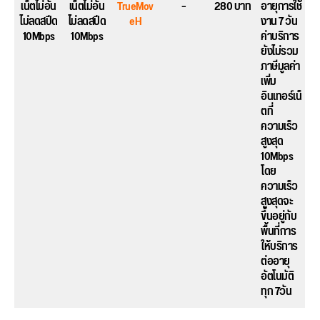
เน็ตไม่อั้น
เน็ตไม่อั้น
TrueMov
–
280 บาท
อายุการใช้
ไม่ลดสปีด
ไม่ลดสปีด
eH
งาน 7 วัน
10Mbps
10Mbps
ค่าบริการ
ยังไม่รวม
ภาษีมูลค่า
เพิ่ม
อินเทอร์เน็
ตที่
ความเร็ว
สูงสุด
10Mbps
โดย
ความเร็ว
สูงสุดจะ
ขึ้นอยู่กับ
พื้นที่การ
ให้บริการ
ต่ออายุ
อัตโนมัติ
ทุก 7วัน