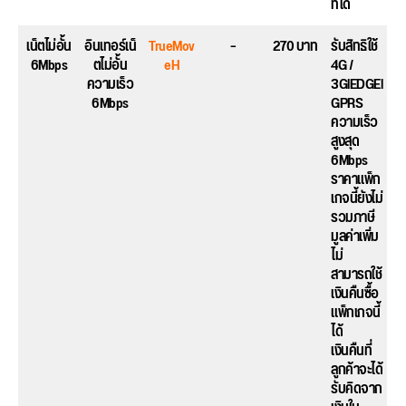
ที่ได้
เน็ตไม่อั้น
อินเทอร์เน็
TrueMov
–
270 บาท
รับสิทธิใช้
6Mbps
ตไม่อั้น
eH
4G /
ความเร็ว
3GlEDGEl
6Mbps
GPRS
ความเร็ว
สูงสุด
6Mbps
ราคาแพ็ก
เกจนี้ยังไม่
รวมภาษี
มูลค่าเพิ่ม
ไม่
สามารถใช้
เงินคืนซื้อ
แพ็กเกจนี้
ได้
เงินคืนที่
ลูกค้าจะได้
รับคิดจาก