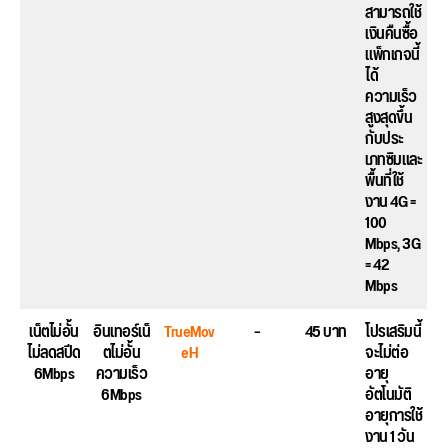
สามารถใช้
เงินคืนซื้อ
แพ็กเกจนี้
ได้
ความเร็ว
สูงสุดขึ้น
กับประ
เภทซิมและ
พื้นที่ใช้
งาน 4G =
100
Mbps, 3G
= 42
Mbps
เน็ตไม่อั้น
อินเทอร์เน็
TrueMov
–
45 บาท
โปรเสริมนี้
ไม่ลดสปีด
ตไม่อั้น
eH
จะไม่ต่อ
6Mbps
ความเร็ว
อายุ
6Mbps
อัตโนมัติ
อายุการใช้
งาน 1 วัน