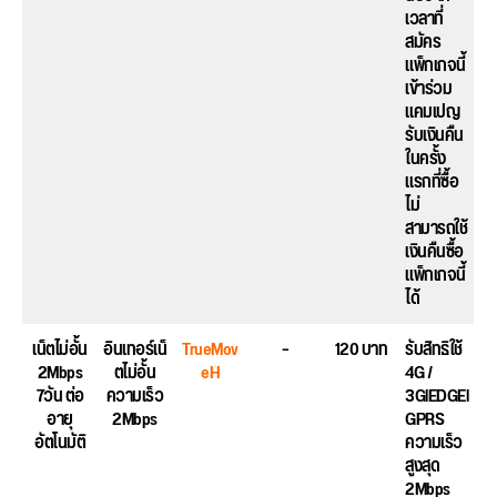
เวลาที่
สมัคร
แพ็กเกจนี้
เข้าร่วม
แคมเปญ
รับเงินคืน
ในครั้ง
แรกที่ซื้อ
ไม่
สามารถใช้
เงินคืนซื้อ
แพ็กเกจนี้
ได้
เน็ตไม่อั้น
อินเทอร์เน็
TrueMov
–
120 บาท
รับสิทธิใช้
2Mbps
ตไม่อั้น
eH
4G /
7วัน ต่อ
ความเร็ว
3GlEDGEl
อายุ
2Mbps
GPRS
อัตโนมัติ
ความเร็ว
สูงสุด
2Mbps