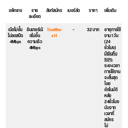
แพ็กเกจ
ราย
ลิงก์สมัคร
เบอร์ลัด
ราคา
เพิ่มเติม
ละเอียด
เน็ตไม่อั้น
อินเทอร์เน็
TrueMov
–
32 บาท
อายุการใช้
ไม่ลดสปีด
ตไม่อั้น
e H
งาน 1 วัน
4Mbps
ความเร็ว
(24
4Mbps
ชั่วโมง)
มีเงินคืน
50%
ระยะเวลา
การใช้งาน
จะสิ้นสุด
โดย
อัตโนมัติ
หลัง
24ชั่วโมง
นับจาก
เวลาที่
สมัคร
ไม่