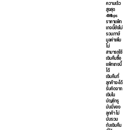
ความเร็ว
สูงสุด
4Mbps
ราคาแพ็ก
เกจนี้ยังไม่
รวมภาษี
มูลค่าเพิ่ม
ไม่
สามารถใช้
เงินคืนซื้อ
แพ็กเกจนี้
ได้
เงินคืนที่
ลูกค้าจะได้
รับคิดจาก
เงินใน
บัญชีทรู
มันนี่ของ
ลูกค้า ไม่
นับรวม
กับเงินคืน