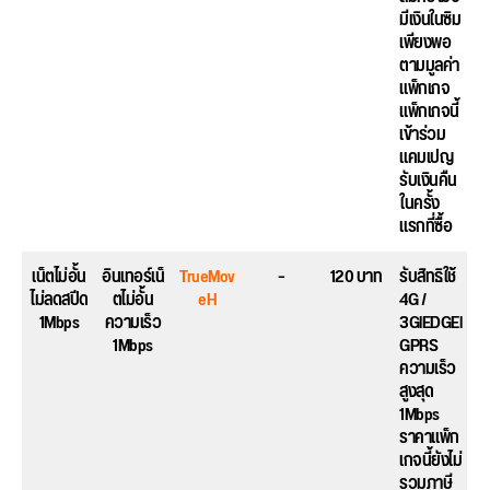
มีเงินในซิม
เพียงพอ
ตามมูลค่า
แพ็กเกจ
แพ็กเกจนี้
เข้าร่วม
แคมเปญ
รับเงินคืน
ในครั้ง
แรกที่ซื้อ
เน็ตไม่อั้น
อินเทอร์เน็
TrueMov
–
120 บาท
รับสิทธิใช้
ไม่ลดสปีด
ตไม่อั้น
eH
4G /
1Mbps
ความเร็ว
3GlEDGEl
1Mbps
GPRS
ความเร็ว
สูงสุด
1Mbps
ราคาแพ็ก
เกจนี้ยังไม่
รวมภาษี