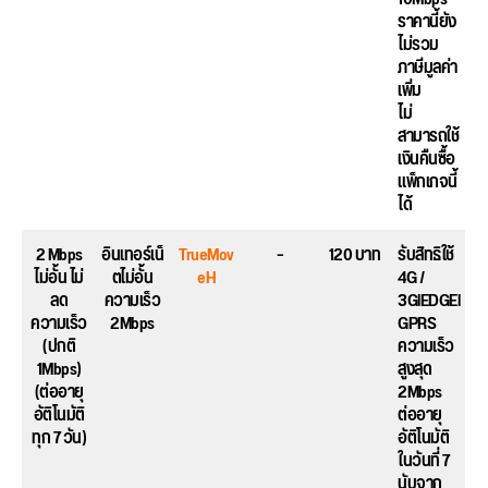
ราคานี้ยัง
ไม่รวม
ภาษีมูลค่า
เพิ่ม
ไม่
สามารถใช้
เงินคืนซื้อ
แพ็กเกจนี้
ได้
2 Mbps
อินเทอร์เน็
TrueMov
–
120 บาท
รับสิทธิใช้
ไม่อั้น ไม่
ตไม่อั้น
eH
4G /
ลด
ความเร็ว
3GlEDGEl
ความเร็ว
2Mbps
GPRS
(ปกติ
ความเร็ว
1Mbps)
สูงสุด
(ต่ออายุ
2Mbps
อัติโนมัติ
ต่ออายุ
ทุก 7 วัน)
อัติโนมัติ
ในวันที่ 7
นับจาก