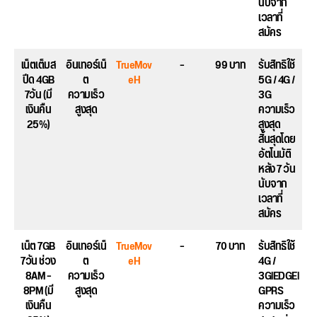
นับจาก
เวลาที่
สมัคร
เน็ตเต็มส
อินเทอร์เน็
TrueMov
–
99 บาท
รับสิทธิใช้
ปีด 4GB
ต
eH
5G / 4G /
7วัน (มี
ความเร็ว
3G
เงินคืน
สูงสุด
ความเร็ว
25%)
สูงสุด
สิ้นสุดโดย
อัตโนมัติ
หลัง 7 วัน
นับจาก
เวลาที่
สมัคร
เน็ต 7GB
อินเทอร์เน็
TrueMov
–
70 บาท
รับสิทธิใช้
7วัน ช่วง
ต
eH
4G /
8AM –
ความเร็ว
3GlEDGEl
8PM (มี
สูงสุด
GPRS
เงินคืน
ความเร็ว