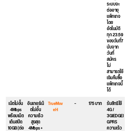
ระบบจะ
ต่ออายุ
แพ็กเกจ
โดย
อัตโนมัติ
ทุก 23.59
ของวันที่7
นับจาก
วันที่
สมัคร
ไม่
สามารถใช้
เงินคืนซื้อ
แพ็กเกจนี้
ได้
เน็ตไม่อั้น
อินเทอร์เน็
TrueMov
–
175 บาท
รับสิทธิใช้
4Mbps
ตไม่อั้น
eH
4G /
พร้อมเน็ต
ความเร็ว
3GlEDGEl
เต็มสปีด
สูงสุด
GPRS
10GB (ต่อ
4Mbps +
ความเร็ว