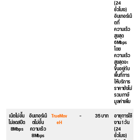
(24
ชั่วโมง)
อินเทอร์เน็
ตที่
ความเร็ว
สูงสุด
6Mbps
โดย
ความเร็ว
สูงสุดจะ
ขึ้นอยู่กับ
พื้นที่การ
ให้บริการ
ราคายังไม่
รวมภาษี
มูลค่าเพิ่ม
เน็ตไม่อั้น
อินเทอร์เน็
TrueMov
–
35 บาท
อายุการใช้
ไม่ลดสปีด
ตไม่อั้น
eH
งาน 1 วัน
8Mbps
ความเร็ว
(24
8Mbps
ชั่วโมง)