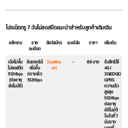
โปรเน็ตทรู 7 วันไม่ลดสปีดแนะนำสำหรับลูกค้าเติมเงิน
แพ็กเกจ
ราย
ลิงก์สมัคร
เบอร์ลัด
ราคา
เพิ่มเติม
ละเอียด
เน็ตไม่อั้น
อินเทอร์เน็
TrueMov
–
89 บาท
รับสิทธิใช้
ไม่ลดสปีด
ตไม่อั้น
eH
4G /
512Kbps
ความเร็ว
3GlEDGEl
(ต่ออายุ
512Kbps
GPRS
อัตโนมัติ)
ความเร็ว
สูงสุด
512Kbps
ต่ออายุ
อัติโนมัติ
ในวันที่ 7
นับจาก