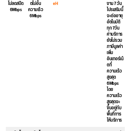
ไม่ลดสปีด
ตไม่อั้น
eH
งาน 7 วัน
6Mbps
ความเร็ว
โปรเสริมนี้
6Mbps
จะต่ออายุ
อัตโนมัติ
ทุก 7วัน
ค่าบริการ
ยังไม่รวม
ภาษีมูลค่า
เพิ่ม
อินเทอร์เน็
ตที่
ความเร็ว
สูงสุด
6Mbps
โดย
ความเร็ว
สูงสุดจะ
ขึ้นอยู่กับ
พื้นที่การ
ให้บริการ