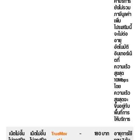
ค่าบริการ
ยังไม่รวม
ภาษีมูลค่า
เพิ่ม
โปรเสริมนี้
จะไม่ต่อ
อายุ
อัตโนมัติ
อินเทอร์เน็
ตที่
ความเร็ว
สูงสุด
10Mbps
โดย
ความเร็ว
สูงสุดจะ
ขึ้นอยู่กับ
พื้นที่การ
ให้บริการ
เน็ตไม่อั้น
เน็ตไม่อั้น
TrueMov
–
180 บาท
อายุการใช้