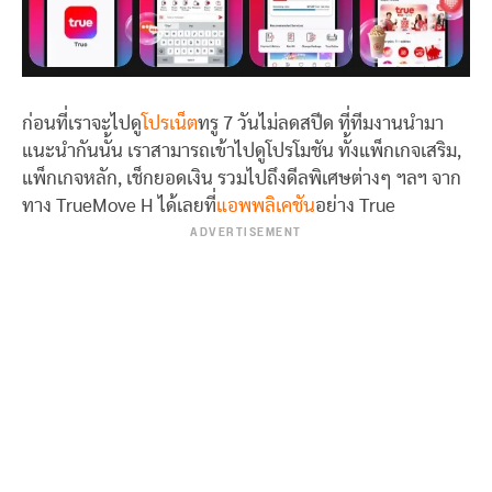
ก่อนที่เราจะไปดู
โปรเน็ต
ทรู 7 วันไม่ลดสปีด ที่ทีมงานนำมา
แนะนำกันนั้น เราสามารถเข้าไปดูโปรโมชัน ทั้งแพ็กเกจเสริม,
แพ็กเกจหลัก, เช็กยอดเงิน รวมไปถึงดีลพิเศษต่างๆ ฯลฯ จาก
ทาง TrueMove H ได้เลยที่
แอพพลิเคชัน
อย่าง True
ADVERTISEMENT