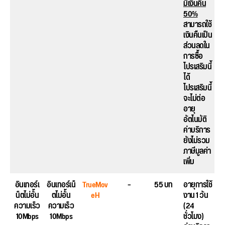
มีเงินคืน
50%
สามารถใช้
เงินคืนเป็น
ส่วนลดใน
การซื้อ
โปรเสริมนี้
ได้
โปรเสริมนี้
จะไม่ต่อ
อายุ
อัตโนมัติ
ค่าบริการ
ยังไม่รวม
ภาษีมูลค่า
เพิ่ม
อินเทอร์เ
อินเทอร์เน็
TrueMov
–
55 บท
อายุการใช้
น็ตไม่อั้น
ตไม่อั้น
eH
งาน 1 วัน
ความเร็ว
ความเร็ว
(24
10Mbps
10Mbps
ชั่วโมง)