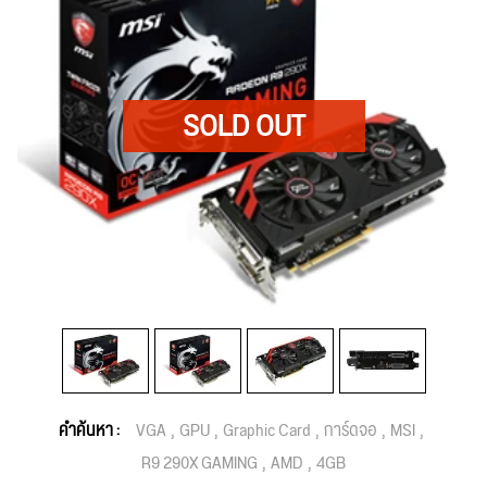
คำค้นหา :
VGA
GPU
Graphic Card
การ์ดจอ
MSI
R9 290X GAMING
AMD
4GB