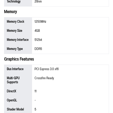
Technology
28nm
Memory
Memory Clock
1250MHz
Memory Size
4GB
Memory Interface
512bit
Memory Type
DDR5
Graphics Features
Bus Interface
PCI Express 3.0 x16
Multi-GPU
Crossfire Ready
Supports
DirectX
11
OpenGL
-
Shader Model
5