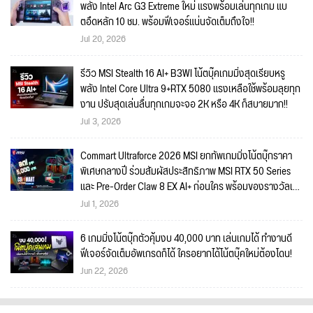
พลัง Intel Arc G3 Extreme ใหม่ แรงพร้อมเล่นทุกเกม แบ
ตอึดหลัก 10 ชม. พร้อมฟีเจอร์แน่นจัดเต็มถึงใจ!!
Jul 20, 2026
รีวิว MSI Stealth 16 AI+ B3WI โน้ตบุ๊คเกมมิ่งสุดเรียบหรู
พลัง Intel Core Ultra 9+RTX 5080 แรงเหลือใช้พร้อมลุยทุก
งาน ปรับสุดเล่นลื่นทุกเกมจะจอ 2K หรือ 4K ก็สบายมาก!!
Jul 3, 2026
Commart Ultraforce 2026 MSI ยกทัพเกมมิ่งโน้ตบุ๊กราคา
พิเศษกลางปี ร่วมสัมผัสประสิทธิภาพ MSI RTX 50 Series
และ Pre-Order Claw 8 EX AI+ ก่อนใคร พร้อมของรางวัลเข้า
ร่วมกิจกรรมในงาน!
Jul 1, 2026
6 เกมมิ่งโน้ตบุ๊กตัวคุ้มงบ 40,000 บาท เล่นเกมได้ ทำงานดี
ฟีเจอร์จัดเต็มอัพเกรดก็ได้ ใครอยากได้โน้ตบุ๊คใหม่ต้องโดน!
Jun 22, 2026