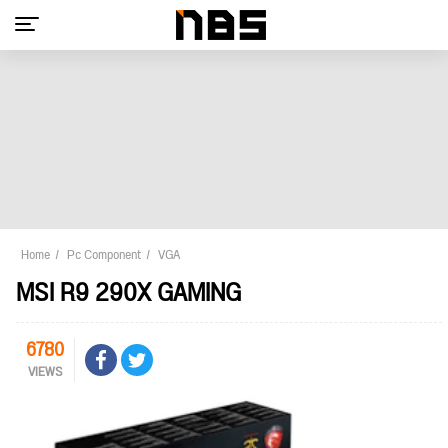
Home
Pc Component
VGA
MSI R9 290X GAMING
6780
VIEWS