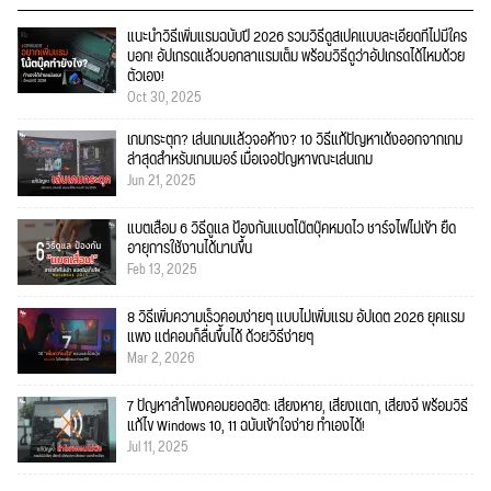
แนะนำวิธีเพิ่มแรมฉบับปี 2026 รวมวิธีดูสเปคแบบละเอียดที่ไม่มีใคร
บอก! อัปเกรดแล้วบอกลาแรมเต็ม พร้อมวิธีดูว่าอัปเกรดได้ไหมด้วย
ตัวเอง!
Oct 30, 2025
เกมกระตุก? เล่นเกมแล้วจอค้าง? 10 วิธีแก้ปัญหาเด้งออกจากเกม
ล่าสุดสำหรับเกมเมอร์ เมื่อเจอปัญหาขณะเล่นเกม
Jun 21, 2025
แบตเสื่อม 6 วิธีดูแล ป้องกันแบตโน๊ตบุ๊คหมดไว ชาร์จไฟไม่เข้า ยืด
อายุการใช้งานได้นานขึ้น
Feb 13, 2025
8 วิธีเพิ่มความเร็วคอมง่ายๆ แบบไม่เพิ่มแรม อัปเดต 2026 ยุคแรม
แพง แต่คอมก็ลื่นขึ้นได้ ด้วยวิธีง่ายๆ
Mar 2, 2026
7 ปัญหาลำโพงคอมยอดฮิต: เสียงหาย, เสียงแตก, เสียงจี่ พร้อมวิธี
แก้ไข Windows 10, 11 ฉบับเข้าใจง่าย ทำเองได้!
Jul 11, 2025