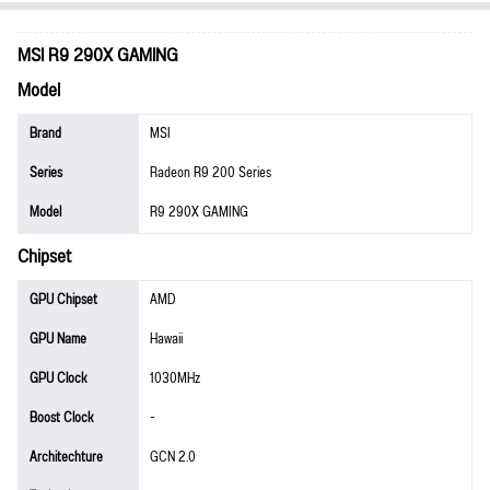
MSI R9 290X GAMING
Model
Brand
MSI
Series
Radeon R9 200 Series
Model
R9 290X GAMING
Chipset
GPU Chipset
AMD
GPU Name
Hawaii
GPU Clock
1030MHz
Boost Clock
-
Architechture
GCN 2.0