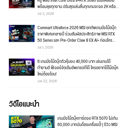
หรู พลัง Intel Core Ultra 9+RTX 5080 แรงเหลือใช้
พร้อมลุยทุกงาน ปรับสุดเล่นลื่นทุกเกมจะจอ 2K หรือ
4K ก็สบายมาก!!
Jul 3, 2026
Commart Ultraforce 2026 MSI ยกทัพเกมมิ่งโน้ตบุ๊ก
ราคาพิเศษกลางปี ร่วมสัมผัสประสิทธิภาพ MSI RTX
50 Series และ Pre-Order Claw 8 EX AI+ ก่อนใคร
พร้อมของรางวัลเข้าร่วมกิจกรรมในงาน!
Jul 1, 2026
6 เกมมิ่งโน้ตบุ๊กตัวคุ้มงบ 40,000 บาท เล่นเกมได้
ทำงานดี ฟีเจอร์จัดเต็มอัพเกรดก็ได้ ใครอยากได้โน้ตบุ๊ค
ใหม่ต้องโดน!
Jun 22, 2026
วิดีโอแนะนำ
เกมมิ่งโน้ตบุ๊คการ์ดจอ RTX 5070 ไม่เกิน
60,000 บาทมันต้องเครื่องนี้! | รีวิว MSI