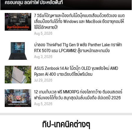
ครอบคลุม ลดค่าไฟ ประหยัดพื้นที่
7 วิธีแก้ปัญหาและป้องกันโน๊ตบุ๊คแบตเสื่อมด้วยตัวเอง แบต
เสื่อมป้องกันได้ทั้ง Windows และ MacBook ยืดอายุคอมให้
ใช้ได้อีกหลายปี!
Aug 5, 2026
น่าลอง ThinkPad T1g Gen 9 พลัง Panther Lake กราฟิก
RTX 5070 แรม LPCAMM2 สู้งานหนักและเกมมิ่ง
Aug 3, 2026
ASUS Zenbook 14 Air โน้ตบุ๊ก OLED ขุมพลังใหม่ AMD
Ryzen AI 400 บางเฉียบดีไซน์พรีเมียม
Jul 29, 2026
12 เกมเก็บเวล ฟรี MMORPG ท่องโลกกว้าง ตีมอนสเตอร์
ฟาร์มของได้ทั้งวัน สนุกสุดมันส์บนมือถือ อัปเดตปี 2026
Aug 5, 2026
ทิป-เทคนิคต่างๆ