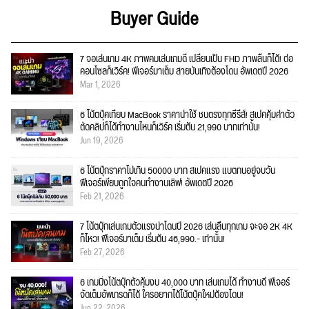
Buyer Guide
7 จอเล่นเกม 4K ภาพคมเล่นเกมดี เปลี่ยนเป็น FHD ภาพลื่นก็ได้! ต่อ
คอนโซลก็เวิร์ค! ฟีเจอร์มาเต็ม สายบันเทิงต้องโดน อัพเดตปี 2026
Mar 1, 2026
6 โน้ตบุ๊คเทียบ MacBook ราคาน่าใช้ ชนตรงทุกซีรีส์! สเปคคุ้มค่าตัว
ตัดคลิปก็ได้ทำงานไหนก็เวิร์ค เริ่มต้น 21,990 บาทเท่านั้น!
Jun 19, 2026
6 โน้ตบุ๊กราคาไม่เกิน 50000 บาท สเปคแรง แบตทนอยู่จบวัน
ฟีเจอร์เพียบถูกใจคนทำงานเลิฟ! อัพเดตปี 2026
Feb 21, 2026
7 โน้ตบุ๊กเล่นเกมตัวแรงน่าโดนปี 2026 เล่นลื่นทุกเกม จะจอ 2K 4K
ก็ไหว! ฟีเจอร์มาเต็ม เริ่มต้น 46,990.- เท่านั้น!
Feb 27, 2026
6 เกมมิ่งโน้ตบุ๊กตัวคุ้มงบ 40,000 บาท เล่นเกมได้ ทำงานดี ฟีเจอร์
จัดเต็มอัพเกรดก็ได้ ใครอยากได้โน้ตบุ๊คใหม่ต้องโดน!
Jun 22, 2026