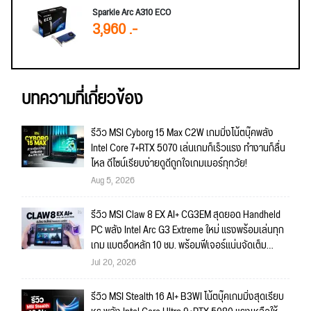
Sparkle Arc A310 ECO
3,960 .-
บทความที่เกี่ยวข้อง
รีวิว MSI Cyborg 15 Max C2W เกมมิ่งโน้ตบุ๊คพลัง
Intel Core 7+RTX 5070 เล่นเกมก็เร็วแรง ทำงานก็ลื่น
ไหล ดีไซน์เรียบง่ายดูดีถูกใจเกมเมอร์ทุกวัย!
Aug 5, 2026
รีวิว MSI Claw 8 EX AI+ CG3EM สุดยอด Handheld
PC พลัง Intel Arc G3 Extreme ใหม่ แรงพร้อมเล่นทุก
เกม แบตอึดหลัก 10 ชม. พร้อมฟีเจอร์แน่นจัดเต็ม
ถึงใจ!!
Jul 20, 2026
รีวิว MSI Stealth 16 AI+ B3WI โน้ตบุ๊คเกมมิ่งสุดเรียบ