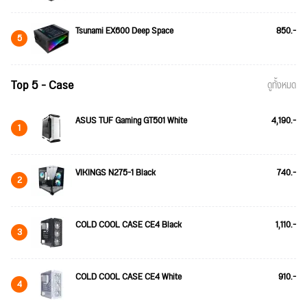
Tsunami EX600 Deep Space
850.-
5
Top 5 - Case
ดูทั้งหมด
ASUS TUF Gaming GT501 White
4,190.-
1
VIKINGS N275-1 Black
740.-
2
COLD COOL CASE CE4 Black
1,110.-
3
COLD COOL CASE CE4 White
910.-
4