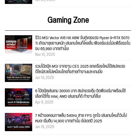
Gaming Zone
รีวิว MSI Vector A16 HX A8W จับคู่ของแรง Ryzen 9+RTX 5070
Ti เกิดมาลุยงานหนัก เล่นเกมไหนก็ไหลลื่น ฟีเจอร์แน่นไม่แพ้เรือธงใน
งบ 65,990 บาทเท่านั้น!
Nov 10, 2025
รวมโน๊ตบุ๊ค MSI จากงาน CES 2025 ยกเครื่องใหม่ได้สเปคแรง
ดีไซน์สวยไม่เหมือนใครทั้งสายทำงานและเกมมิ่ง
Jan 14, 2025
6 โน๊ตบุ๊คเล่นเกม 30000 บาท สเปกแรงคุ้ม ติดฟีเจอร์มาพร้อมใช้
เลือกได้ทั้ง Intel, AMD เล่นเกมก็ดี ทำงานก็ลื่น!
Apr 6, 2025
7 หน้าจอคอมภาพลื่น 540Hz สาย FPS ถูกใจ เล่นเกมไหนก็วินไป
หมด! เริ่มต้น 14,900 บาทเท่านั้น อัปเดตปี 2025
Jan 19, 2025