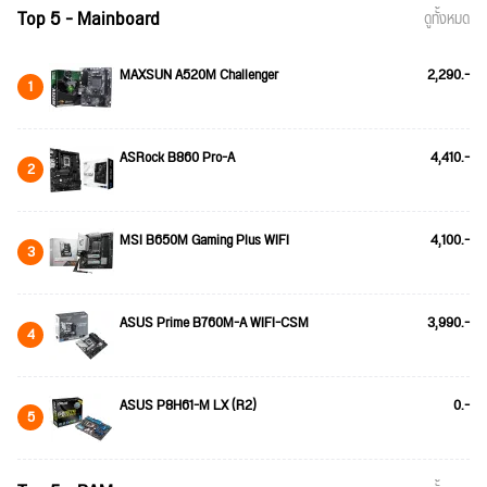
Top 5 - Mainboard
ดูทั้งหมด
MAXSUN A520M Challenger
2,290.-
1
ASRock B860 Pro-A
4,410.-
2
MSI B650M Gaming Plus WIFI
4,100.-
3
ASUS Prime B760M-A WIFI-CSM
3,990.-
4
ASUS P8H61-M LX (R2)
0.-
5