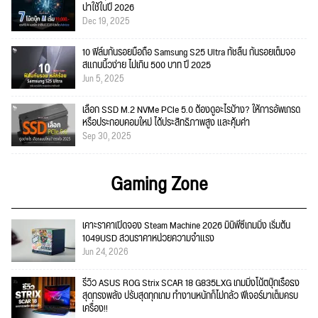
น่าใช้ในปี 2026
Dec 19, 2025
10 ฟิล์มกันรอยมือถือ Samsung S25 Ultra ทัชลื่น กันรอยเต็มจอ
สแกนนิ้วง่าย ไม่เกิน 500 บาท ปี 2025
Jun 5, 2025
เลือก SSD M.2 NVMe PCIe 5.0 ต้องดูอะไรบ้าง? ให้การอัพเกรด
หรือประกอบคอมใหม่ ได้ประสิทธิภาพสูง และคุ้มค่า
Sep 30, 2025
Gaming Zone
เคาะราคาเปิดจอง Steam Machine 2026 มินิพีซีเกมมิ่ง เริ่มต้น
1049USD สวนราคาหน่วยความจำแรง
Jun 24, 2026
รีวิว ASUS ROG Strix SCAR 18 G835LXG เกมมิ่งโน้ตบุ๊กเรือธง
สุดทรงพลัง ปรับสุดทุกเกม ทำงานหนักก็ไม่กลัว ฟีเจอร์มาเต็มครบ
เครื่อง!!