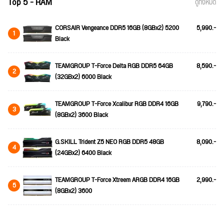
Top 5 - RAM
ดูทั้งหมด
CORSAIR Vengeance DDR5 16GB (8GBx2) 5200
5,990.-
1
Black
TEAMGROUP T-Force Delta RGB DDR5 64GB
8,590.-
2
(32GBx2) 6000 Black
TEAMGROUP T-Force Xcalibur RGB DDR4 16GB
9,790.-
3
(8GBx2) 3600 Black
G.SKILL Trident Z5 NEO RGB DDR5 48GB
8,090.-
4
(24GBx2) 6400 Black
TEAMGROUP T-Force Xtreem ARGB DDR4 16GB
2,990.-
5
(8GBx2) 3600