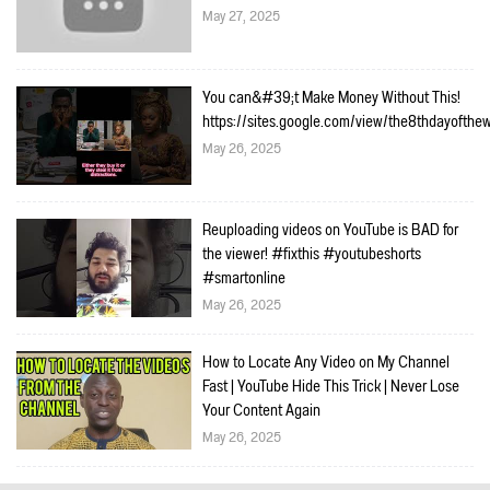
May 27, 2025
You can&#39;t Make Money Without This!
https://sites.google.com/view/the8thdayofth
May 26, 2025
Reuploading videos on YouTube is BAD for
the viewer! #fixthis #youtubeshorts
#smartonline
May 26, 2025
How to Locate Any Video on My Channel
Fast | YouTube Hide This Trick | Never Lose
Your Content Again
May 26, 2025