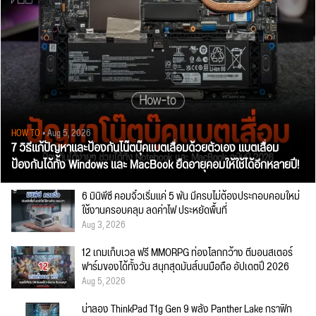
HOW TO
• Aug 5, 2026
7 วิธีแก้ปัญหาและป้องกันโน๊ตบุ๊คแบตเสื่อมด้วยตัวเอง แบตเสื่อม
ป้องกันได้ทั้ง Windows และ MacBook ยืดอายุคอมให้ใช้ได้อีกหลายปี!
6 มินิพีซี คอมจิ๋วเริ่มแค่ 5 พัน มีครบไม่ต้องประกอบคอมใหม่
ใช้งานครอบคลุม ลดค่าไฟ ประหยัดพื้นที่
Aug 3, 2026
12 เกมเก็บเวล ฟรี MMORPG ท่องโลกกว้าง ตีมอนสเตอร์
ฟาร์มของได้ทั้งวัน สนุกสุดมันส์บนมือถือ อัปเดตปี 2026
Aug 5, 2026
น่าลอง ThinkPad T1g Gen 9 พลัง Panther Lake กราฟิก