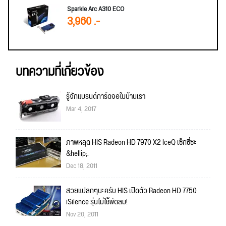
Sparkle Arc A310 ECO
3,960 .-
บทความที่เกี่ยวข้อง
รู้จักแบรนด์การ์ดจอในบ้านเรา
Mar 4, 2017
ภาพหลุด HIS Radeon HD 7970 X2 IceQ เซ็กซี่ซะ
&hellip;.
Dec 18, 2011
สวยแปลกๆนะครับ HIS เปิดตัว Radeon HD 7750
iSilence รุ่นไม่ใช้พัดลม!
Nov 20, 2011