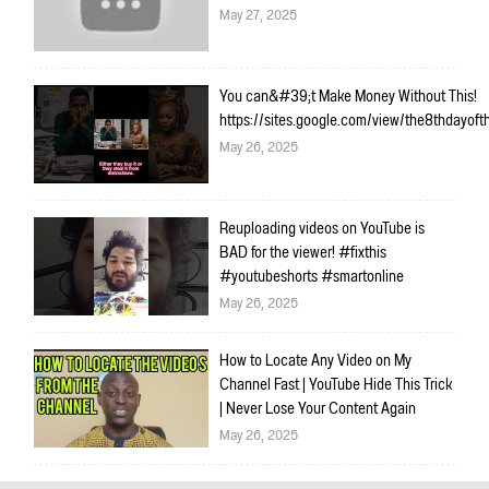
May 27, 2025
You can&#39;t Make Money Without This!
https://sites.google.com/view/the8thdayo
May 26, 2025
Reuploading videos on YouTube is
BAD for the viewer! #fixthis
#youtubeshorts #smartonline
May 26, 2025
How to Locate Any Video on My
Channel Fast | YouTube Hide This Trick
| Never Lose Your Content Again
May 26, 2025