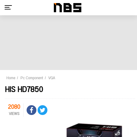
Home
Pc Component
VGA
HIS HD7850
2080
VIEWS