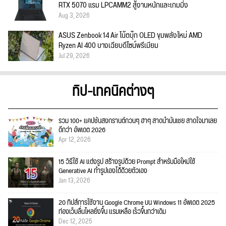
RTX 5070 แรม LPCAMM2 สู้งานหนักและเกมมิ่ง
Aug 3, 2026
ASUS Zenbook 14 Air โน้ตบุ๊ก OLED ขุมพลังใหม่ AMD
Ryzen AI 400 บางเฉียบดีไซน์พรีเมียม
Jul 29, 2026
ทิป-เทคนิคต่างๆ
รวม 100+ แคปชั่นสงกรานต์กวนๆ ฮาๆ สาดน้ำมันเชย สาดใจมาเลย
ดีกว่า อัพเดต 2026
Apr 12, 2026
15 วิธีใช้ AI แต่งรูป สร้างรูปด้วย Prompt สำหรับมือใหม่ใช้
Generative AI ทำรูปเองได้ด้วยตัวเอง
Jan 13, 2026
20 ทิปส์การใช้งาน Google Chrome บน Windows 11 อัพเดต 2025
ท่องเว็บลื่นไหลยิ่งขึ้น แรมเหลือ เร็วขึ้นกว่าเดิม
Dec 12, 2025