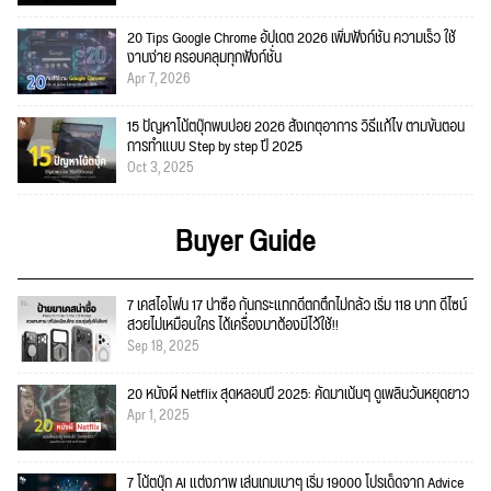
20 Tips Google Chrome อัปเดต 2026 เพิ่มฟังก์ชั่น ความเร็ว ใช้
งานง่าย ครอบคลุมทุกฟังก์ชั่น
Apr 7, 2026
15 ปัญหาโน้ตบุ๊กพบบ่อย 2026 สังเกตุอาการ วิธีแก้ไข ตามขั้นตอน
การทำแบบ Step by step ปี 2025
Oct 3, 2025
Buyer Guide
7 เคสไอโฟน 17 น่าซื้อ กันกระแทกดีตกตึกไม่กลัว เริ่ม 118 บาท ดีไซน์
สวยไม่เหมือนใคร ได้เครื่องมาต้องมีไว้ใช้!!
Sep 18, 2025
20 หนังผี Netflix สุดหลอนปี 2025: คัดมาเน้นๆ ดูเพลินวันหยุดยาว
Apr 1, 2025
7 โน้ตบุ๊ก AI แต่งภาพ เล่นเกมเบาๆ เริ่ม 19000 โปรเด็ดจาก Advice