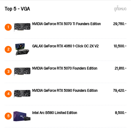
Top 5 - VGA
ดูทั้งหมด
NVIDIA GeForce RTX 5070 Ti Founders Edition
29,760.-
1
GALAX GeForce RTX 4060 1-Click OC 2X V2
10,500.-
2
NVIDIA GeForce RTX 5070 Founders Edition
21,810.-
3
NVIDIA GeForce RTX 5090 Founders Edition
79,420.-
4
Intel Arc B580 Limited Edition
8,500.-
5