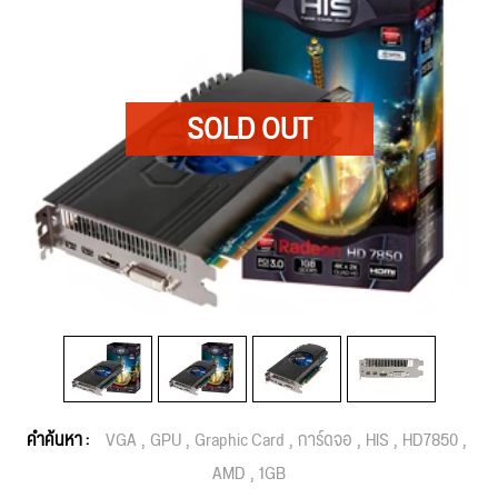
คำค้นหา :
VGA
GPU
Graphic Card
การ์ดจอ
HIS
HD7850
AMD
1GB