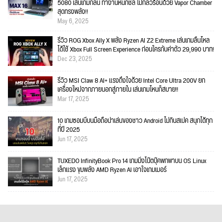
5080 เล่นเกมก็ลื่น ทำงานหนักชิล ไม่กลัวร้อนด้วย Vapor Chamber
สุดทรงพลัง!!
May 6, 2025
รีวิว ROG Xbox Ally X พลัง Ryzen AI Z2 Extreme เล่นเกมลื่นไหล
ได้ใช้ Xbox Full Screen Experience ก่อนใครกับค่าตัว 29,990 บาท!
Dec 23, 2025
รีวิว MSI Claw 8 AI+ แรงถึงใจด้วย Intel Core Ultra 200V ยก
เครื่องใหม่จากภายนอกสู่ภายใน เล่นเกมไหนก็สบาย!!
Mar 17, 2025
10 เกมซอมบี้บนมือถือน่าเล่นของชาว Android ไม่กินสเปค สนุกได้ทุก
ที่ปี 2025
Jun 17, 2025
TUXEDO InfinityBook Pro 14 เกมมิ่งโน๊ตบุ๊คพกพาบน OS Linux
เล็กแรง ขุมพลัง AMD Ryzen AI เอาใจเกมเมอร์
Jun 17, 2025