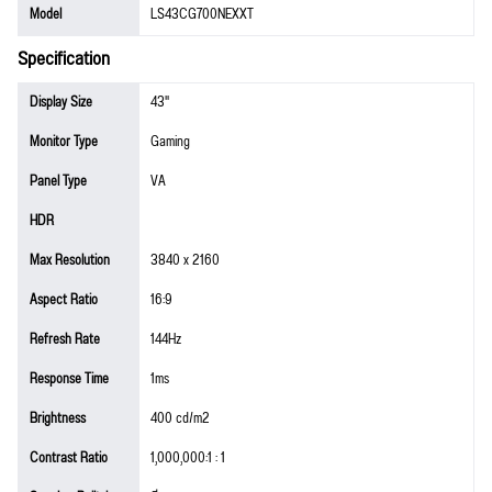
Model
LS43CG700NEXXT
Specification
Display Size
43"
Monitor Type
Gaming
Panel Type
VA
HDR
Max Resolution
3840 x 2160
Aspect Ratio
16:9
Refresh Rate
144Hz
Response Time
1ms
Brightness
400 cd/m2
Contrast Ratio
1,000,000:1 : 1