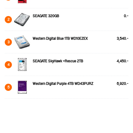
SEAGATE 320GB
0.-
2
Western Digital Blue 1TB WD10EZEX
3,540.-
3
SEAGATE SkyHawk +Rescue 2TB
4,450.-
4
Western Digital Purple 4TB WD43PURZ
6,920.-
5