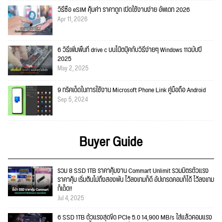
วิธีซื้อ eSIM คุ้มค่า ราคาถูก เปิดใช้งานง่าย อัพเดท 2026
Apr 11, 2026
6 วิธีเพิ่มพื้นที่ drive c บนโน๊ตบุ๊คกับวิธีง่ายๆ Windows 11ฉบับปี
2025
May 2, 2025
9 ทริคเด็ดในการใช้งาน Microsoft Phone Link คู่มือถือ Android
Sep 5, 2024
Buyer Guide
รวม 8 SSD 1TB ราคาคุ้มงาน Commart Unlimit รวมมิตรตัวแรง
ราคาคุ้ม เริ่มต้นไม่ถึงสองพัน ไว้ลงเกมก็ดี อัปเกรดคอมก็ได้ ไว้ลงเกม
ก็เด็ด!!
Jul 4, 2025
6 SSD 1TB ตัวแรงสุดขีด PCIe 5.0 14,900 MB/s ใส่แล้วคอมแรง