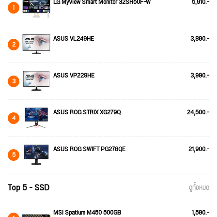
LG MyView Smart Monitor 32SR50F-W
5,910.-
1
ASUS VL249HE
3,890.-
2
ASUS VP229HE
3,990.-
3
ASUS ROG STRIX XG279Q
24,500.-
4
ASUS ROG SWIFT PG278QE
21,900.-
5
Top 5 - SSD
ดูทั้งหมด
MSI Spatium M450 500GB
1,590.-