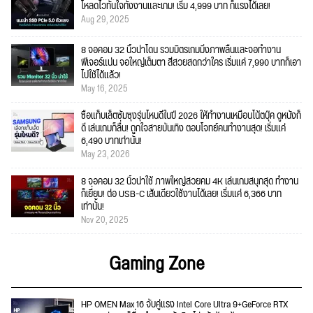
โหลดไวทันใจทั้งงานและเกม! เริ่ม 4,999 บาท ก็แรงได้เลย!
Aug 29, 2025
8 จอคอม 32 นิ้วน่าโดน รวมมิตรเกมมิ่งภาพลื่นและจอทำงาน
ฟีเจอร์แน่น จอใหญ่เต็มตา สีสวยสดกว่าใคร เริ่มแค่ 7,990 บาทก็เอา
ไปใช้ได้แล้ว!
May 16, 2025
ซื้อแท็บเล็ตซัมซุงรุ่นไหนดีในปี 2026 ให้ทำงานเหมือนโน้ตบุ๊ค ดูหนังก็
ดี เล่นเกมก็ลื่น! ถูกใจสายบันเทิง ตอบโจทย์คนทำงานสุด! เริ่มแค่
6,490 บาทเท่านั้น!
May 23, 2026
8 จอคอม 32 นิ้วน่าใช้ ภาพใหญ่สวยคม 4K เล่นเกมสนุกสุด ทำงาน
ก็เยี่ยม! ต่อ USB-C เส้นเดียวใช้งานได้เลย! เริ่มแค่ 6,366 บาท
เท่านั้น!
Nov 20, 2025
Gaming Zone
HP OMEN Max 16 จับคู่แรง Intel Core Ultra 9+GeForce RTX