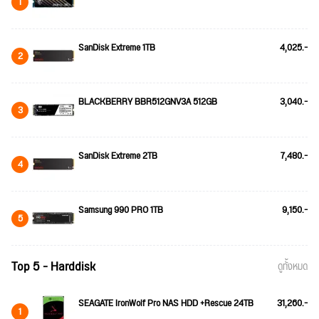
1
SanDisk Extreme 1TB
4,025.-
2
BLACKBERRY BBR512GNV3A 512GB
3,040.-
3
SanDisk Extreme 2TB
7,480.-
4
Samsung 990 PRO 1TB
9,150.-
5
Top 5 - Harddisk
ดูทั้งหมด
SEAGATE IronWolf Pro NAS HDD +Rescue 24TB
31,260.-
1