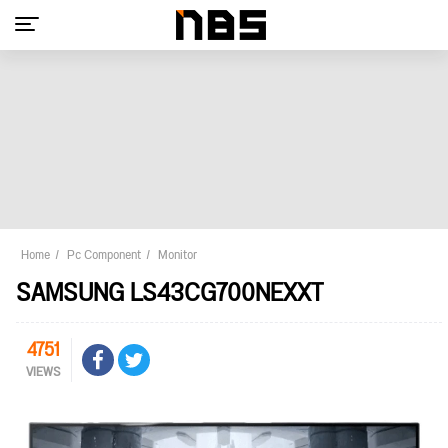
Home
Pc Component
Monitor
SAMSUNG LS43CG700NEXXT
4751
VIEWS