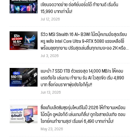
เขียนจดวาดง่าย ต่อคีย์บอร์ดได้ ทำงานดี เริ่มต้น
15,990 บาทเท่านั้น!
Jul 12, 2026
รีวิว MSI Stealth 16 AI+ B3WI โน้ตบุ๊คเกมมิ่งสุดเรียบ
หรู พลัง Intel Core Ultra 9+RTX 5080 แรงเหลือใช้
พร้อมลุยทุกงาน ปรับสุดเล่นลื่นทุกเกมจะจอ 2K หรือ
4K ก็สบายมาก!!
Jul 3, 2026
แนะนำ 7 SSD 1TB ตัวแรงสุด 14,000 MB/s ให้คอม
แรงถึงใจ เล่นเกม ทำงาน รัน AI ไวสุดขีด เริ่ม 4,890
บาท ซื้อก่อนราคาพุ่งยังไงก็คุ้ม!!
Jun 13, 2026
ซื้อแท็บเล็ตซัมซุงรุ่นไหนดีในปี 2026 ให้ทำงานเหมือน
โน้ตบุ๊ค ดูหนังก็ดี เล่นเกมก็ลื่น! ถูกใจสายบันเทิง ตอบ
โจทย์คนทำงานสุด! เริ่มแค่ 6,490 บาทเท่านั้น!
May 23, 2026