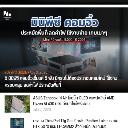
BUYER'S GUIDE
• Aug 3, 2026
6 มินิพีซี คอมจิ๋วเริ่มแค่ 5 พัน มีครบไม่ต้องประกอบคอมใหม่ ใช้งาน
ครอบคลุม ลดค่าไฟ ประหยัดพื้นที่
ASUS Zenbook 14 Air โน้ตบุ๊ก OLED ขุมพลังใหม่ AMD
Ryzen AI 400 บางเฉียบดีไซน์พรีเมียม
Jul 29, 2026
น่าลอง ThinkPad T1g Gen 9 พลัง Panther Lake กราฟิก
RTX 5070 แรม LPCAMM2 สู้งานหนักและเกมมิ่ง