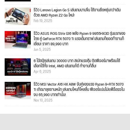
รีวิว Lenovo Legion Go S เล่นเกมนานขึ้น ใช้งานยืดหยุ่นกว่าเดิม
ด้วย AMD Ryzen Z2 Go ใหม่!
Feb 19, 2025
รีวิว ASUS ROG Strix G16 พลัง Ryzen 9 9955HX3D รุ่นแรกของ
ไทย คู่ GeForce RTX 5070 Ti แรงเต็มกราฟ เล่นเกมก็ยอดทำงานก็
เยี่ยม! ราคา 89,990 บาท
Jun 5, 2025
6 โน๊ตบุ๊คเล่นเกม 30000 บาท สเปกแรงคุ้ม ติดฟีเจอร์มาพร้อมใช้
เลือกได้ทั้ง Intel, AMD เล่นเกมก็ดี ทำงานก็ลื่น!
Apr 6, 2025
รีวิว MSI Vector A16 HX A8W จับคู่ของแรง Ryzen 9+RTX 5070
Ti เกิดมาลุยงานหนัก เล่นเกมไหนก็ไหลลื่น ฟีเจอร์แน่นไม่แพ้เรือธงใน
งบ 65,990 บาทเท่านั้น!
Nov 10, 2025