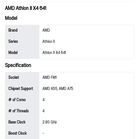
AMD Athlon II X4 641
Model
Brand
AMD
Series
Athlon II
Model
Athlon II X4 641
Specification
Socket
AMD FM1
Chipset Support
AMD A55, AMD A75
# of Cores
4
# of Threads
4
Base Clock
2.80 GHz
Boost Clock
-