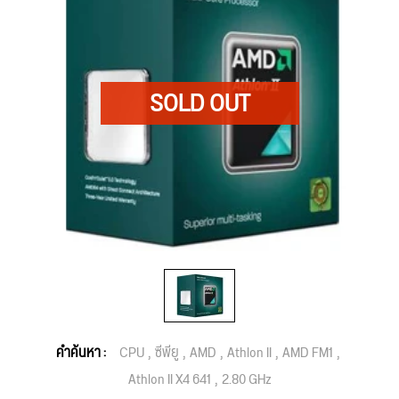
คำค้นหา :
CPU
ซีพียู
AMD
Athlon II
AMD FM1
Athlon II X4 641
2.80 GHz