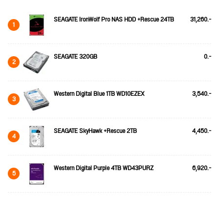
SEAGATE IronWolf Pro NAS HDD +Rescue 24TB
31,260.-
1
SEAGATE 320GB
0.-
2
Western Digital Blue 1TB WD10EZEX
3,540.-
3
SEAGATE SkyHawk +Rescue 2TB
4,450.-
4
Western Digital Purple 4TB WD43PURZ
6,920.-
5