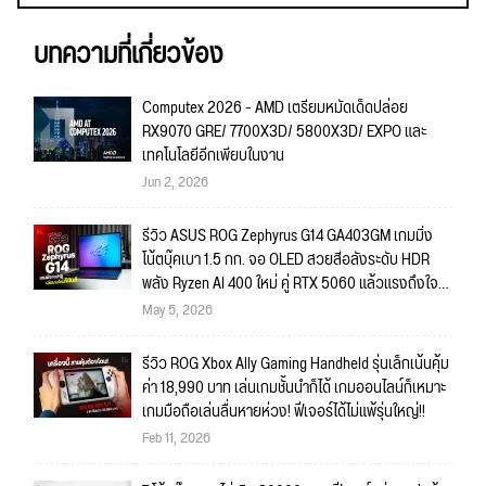
บทความที่เกี่ยวข้อง
Computex 2026 - AMD เตรียมหมัดเด็ดปล่อย
RX9070 GRE/ 7700X3D/ 5800X3D/ EXPO และ
เทคโนโลยีอีกเพียบในงาน
Jun 2, 2026
รีวิว ASUS ROG Zephyrus G14 GA403GM เกมมิ่ง
โน้ตบุ๊คเบา 1.5 กก. จอ OLED สวยสีอลังระดับ HDR
พลัง Ryzen AI 400 ใหม่ คู่ RTX 5060 แล้วแรงถึงใจ
งานใหญ่พร้อมลุย เกมไหนก็พร้อมเล่น!!
May 5, 2026
รีวิว ROG Xbox Ally Gaming Handheld รุ่นเล็กเน้นคุ้ม
ค่า 18,990 บาท เล่นเกมชั้นนำก็ได้ เกมออนไลน์ก็เหมาะ
เกมมือถือเล่นลื่นหายห่วง! ฟีเจอร์ได้ไม่แพ้รุ่นใหญ่!!
Feb 11, 2026