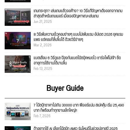
เกมกระตุก? เล่นเกมแล้วจอค้าง? 10 วิธีแก้ปัญหาเด้งออกจากเกม
ล่าสุดสำหรับเกมเมอร์ เมื่อเจอปัญหาขณะเล่นเกม
Jun 21, 2025
8 วิธีเพิ่มความเร็วคอมง่ายๆ แบบไม่เพิ่มแรม อัปเดต 2026 ยุคแรม
แพง แต่คอมก็ลื่นขึ้นได้ ด้วยวิธีง่ายๆ
Mar 2, 2026
แบตเสื่อม 6 วิธีดูแล ป้องกันแบตโน๊ตบุ๊คหมดไว ชาร์จไฟไม่เข้า ยืด
อายุการใช้งานได้นานขึ้น
Feb 13, 2025
Buyer Guide
7 โน้ตบุ๊กราคาไม่เกิน 30000 บาท ฟีเจอร์แน่น สเปคคุ้ม เริ่ม 25,490
บาท ก็พร้อมทำทุกงานเล็กใหญ่!!
Feb 7, 2026
ถ้าอยากใช้ AI เลือกโน้ตบุ๊ก AMD รุ่นไหนดีในช่วงปลายปี 2025