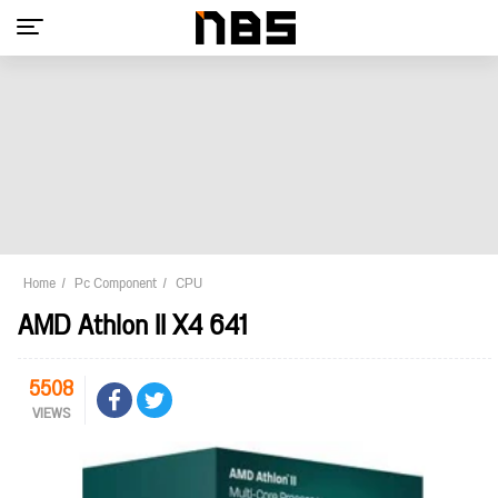
Home
Pc Component
CPU
AMD Athlon II X4 641
5508
VIEWS