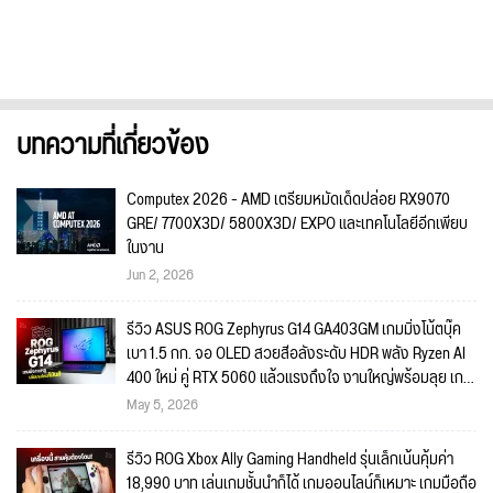
บทความที่เกี่ยวข้อง
Computex 2026 - AMD เตรียมหมัดเด็ดปล่อย RX9070
GRE/ 7700X3D/ 5800X3D/ EXPO และเทคโนโลยีอีกเพียบ
ในงาน
Jun 2, 2026
รีวิว ASUS ROG Zephyrus G14 GA403GM เกมมิ่งโน้ตบุ๊ค
เบา 1.5 กก. จอ OLED สวยสีอลังระดับ HDR พลัง Ryzen AI
400 ใหม่ คู่ RTX 5060 แล้วแรงถึงใจ งานใหญ่พร้อมลุย เกม
ไหนก็พร้อมเล่น!!
May 5, 2026
รีวิว ROG Xbox Ally Gaming Handheld รุ่นเล็กเน้นคุ้มค่า
18,990 บาท เล่นเกมชั้นนำก็ได้ เกมออนไลน์ก็เหมาะ เกมมือถือ