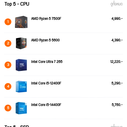
Top 5 - CPU
ดูทั้งหมด
AMD Ryzen 5 7500F
4,990.-
1
AMD Ryzen 5 5600
4,390.-
2
Intel Core Ultra 7 265
12,220.-
3
Intel Core i5-12400F
5,290.-
4
Intel Core i5-14400F
5,760.-
5