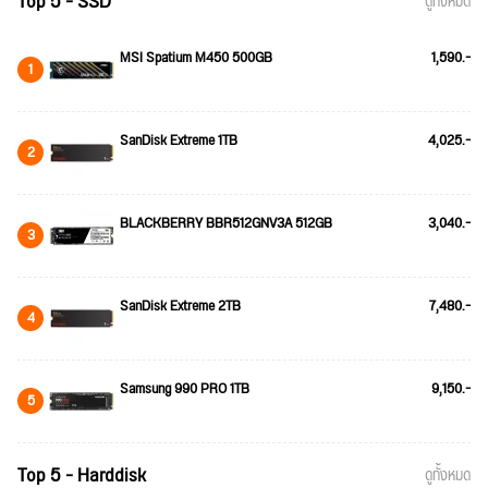
Top 5 - SSD
ดูทั้งหมด
MSI Spatium M450 500GB
1,590.-
1
SanDisk Extreme 1TB
4,025.-
2
BLACKBERRY BBR512GNV3A 512GB
3,040.-
3
SanDisk Extreme 2TB
7,480.-
4
Samsung 990 PRO 1TB
9,150.-
5
Top 5 - Harddisk
ดูทั้งหมด