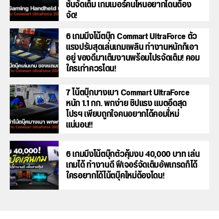
ชั่นจัดเต็ม เกมเมอร์คนไหนอยากโดนต้อง
จัด!
6 เกมมิ่งโน้ตบุ๊ก Commart UltraForce ตัว
แรงปรับสุดเล่นเกมเพลิน ทำงานหนักก็เอา
อยู่ ของดีมาเต็มงานพร้อมโปรจัดเต็ม! คอม
ใครเก่าควรโดน!
7 โน้ตบุ๊กบางเบา Commart UltraForce
หนัก 1.1 กก. พกง่าย ชิปแรง แบตอึดสุด
โปรฯ เพียบถูกใจคนอยากได้คอมใ่หม่
แน่นอน!!
6 เกมมิ่งโน้ตบุ๊กตัวคุ้มงบ 40,000 บาท เล่น
เกมได้ ทำงานดี ฟีเจอร์จัดเต็มอัพเกรดก็ได้
ใครอยากได้โน้ตบุ๊คใหม่ต้องโดน!