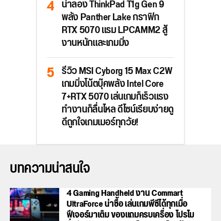
น่าลอง ThinkPad T1g Gen 9
พลัง Panther Lake กราฟิก
RTX 5070 แรม LPCAMM2 สู้
งานหนักและเกมมิ่ง
รีวิว MSI Cyborg 15 Max C2W
เกมมิ่งโน้ตบุ๊คพลัง Intel Core
7+RTX 5070 เล่นเกมก็เร็วแรง
ทำงานก็ลื่นไหล ดีไซน์เรียบง่ายดู
ดีถูกใจเกมเมอร์ทุกวัย!
บทความน่าสนใจ
4 Gaming Handheld งาน Commart
UltraForce น่าซื้อ เล่นเกมพีซีได้ทุกเมื่อ
ฟีเจอร์มาเต็ม ของแถมครบเครื่อง โปรโม