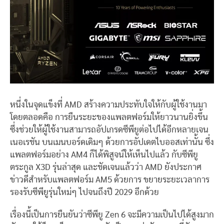
หนึ่งในจุดแข็งที่ AMD สร้างความประทับใจให้กับผู้ใช้งานมา
โดยตลอดคือ การยืนระยะของแพลตฟอร์มให้ยาวนานยิ่งขึ้น
ซึ่งช่วยให้ผู้ใช้งานสามารถอัปเกรดซีพียูต่อไปได้อีกหลายเจน
เนอเรชัน บนเมนบอร์ดเดิมๆ ด้วยการอัปเดตไบออสเท่านั้น ซึ่ง
แพลตฟอร์มอย่าง AM4 ก็ได้พิสูจน์ให้เห็นไปแล้ว กับซีพียู
ตระกูล X3D รุ่นล่าสุด และชัดเจนแล้วว่า AMD ยังประกาศ
ข่าวดีสำหรับแพลตฟอร์ม AM5 ด้วยการ ขยายระยะเวลาการ
รองรับซีพียูรุ่นใหม่ๆ ไปจนถึงปี 2029 อีกด้วย
เรื่องนี้เป็นการยืนยันว่าซีพียู Zen 6 จะมีความเป็นไปได้สูงมาก