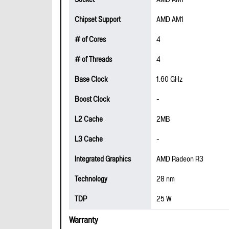
Chipset Support
AMD AM1
# of Cores
4
# of Threads
4
Base Clock
1.60 GHz
Boost Clock
-
L2 Cache
2MB
L3 Cache
-
Integrated Graphics
AMD Radeon R3
Technology
28 nm
TDP
25 W
Warranty