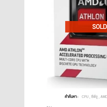
คำค้นหา :
CPU
ซีพียู
AM