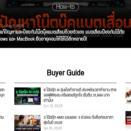
TO
• Aug 5, 2026
ีแก้ปัญหาและป้องกันโน๊ตบุ๊คแบตเสื่อมด้วยตัวเอง แบตเสื่อมป้องกันได้ทั้ง
ows และ MacBook ยืดอายุคอมให้ใช้ได้อีกหลายปี!
Buyer Guide
ตตก
8 โน้ตบุ๊ก AI รุ่นเด็ดทำงานดี ประหยัดเวลาทำงาน สาย
สนุก
ออฟฟิศชอบ ครีเอเตอร์ถูกใจ เริ่มต้น 31,990 บาท
เท่านั้น!
Oct 31, 2025
เกม
3 โน้ตบุ๊ก AMD แรมเยอะ 3 ช่วงงบ รีบซื้อก่อนราคา
พุ่งในปี 2026
Jan 16, 2026