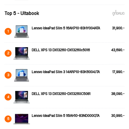
Top 5 - Ultabook
ดูทั้งหมด
Lenovo IdeaPad Slim 5 16AKP10-83HY004ATA
31,900.-
1
DELL XPS 13 DX13260-DX13260c5016
43,690.-
2
Lenovo IdeaPad Slim 3 14ARP10-83K6004JTA
17,990.-
3
DELL XPS 13 DX13260-DX13260C5081
38,090.-
4
Lenovo IdeaPad Slim 5 16IAH10-83ND000QTA
30,990.-
5