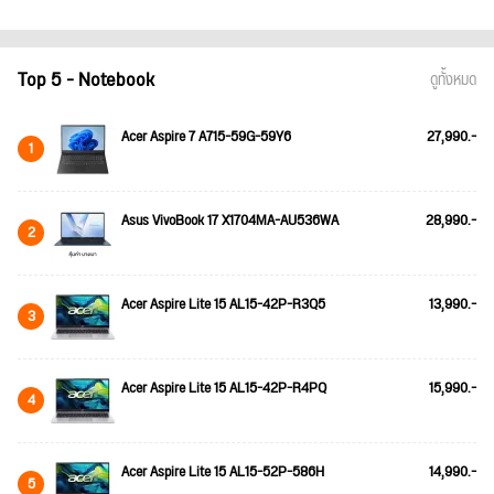
Top 5 - Notebook
ดูทั้งหมด
Acer Aspire 7 A715-59G-59Y6
27,990.-
1
Asus VivoBook 17 X1704MA-AU536WA
28,990.-
2
Acer Aspire Lite 15 AL15-42P-R3Q5
13,990.-
3
Acer Aspire Lite 15 AL15-42P-R4PQ
15,990.-
4
Acer Aspire Lite 15 AL15-52P-586H
14,990.-
5