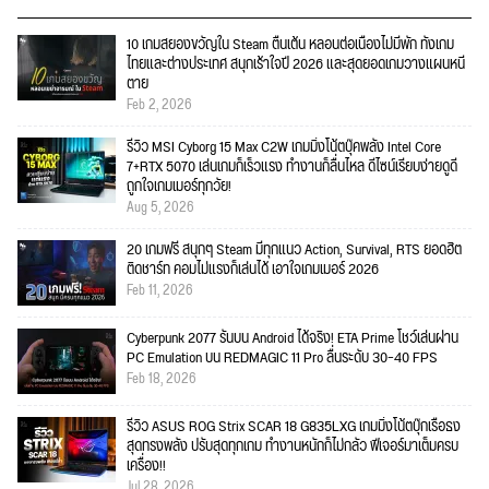
10 เกมสยองขวัญใน Steam ตื่นเต้น หลอนต่อเนื่องไม่มีพัก ทั้งเกม
ไทยและต่างประเทศ สนุกเร้าใจปี 2026 และสุดยอดเกมวางแผนหนี
ตาย
Feb 2, 2026
รีวิว MSI Cyborg 15 Max C2W เกมมิ่งโน้ตบุ๊คพลัง Intel Core
7+RTX 5070 เล่นเกมก็เร็วแรง ทำงานก็ลื่นไหล ดีไซน์เรียบง่ายดูดี
ถูกใจเกมเมอร์ทุกวัย!
Aug 5, 2026
20 เกมฟรี สนุกๆ Steam มีทุกแนว Action, Survival, RTS ยอดฮิต
ติดชาร์ท คอมไม่แรงก็เล่นได้ เอาใจเกมเมอร์ 2026
Feb 11, 2026
Cyberpunk 2077 รันบน Android ได้จริง! ETA Prime โชว์เล่นผ่าน
PC Emulation บน REDMAGIC 11 Pro ลื่นระดับ 30–40 FPS
Feb 18, 2026
รีวิว ASUS ROG Strix SCAR 18 G835LXG เกมมิ่งโน้ตบุ๊กเรือธง
สุดทรงพลัง ปรับสุดทุกเกม ทำงานหนักก็ไม่กลัว ฟีเจอร์มาเต็มครบ
เครื่อง!!
Jul 28, 2026