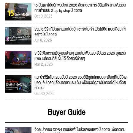
15 ปัญหาโน้ตบุ๊กพบบ่อย 2026 สังเกตุอาการ วิธีแก้ไข ตามขั้นตอน
การทำแบบ Step by step ปี 2025
Oct 3, 2025
รวม 6 วิธีแก้ปัญหาแบตโน้ตบุ๊ก ชาร์จไม่เข้า เปิดไม่ติด แบตเสื่อม ทำ
อย่างไรปี 2026
Jun 8, 2026
8 วิธีเพิ่มความเร็วคอมง่ายๆ แบบไม่เพิ่มแรม อัปเดต 2026 ยุคแรม
แพง แต่คอมก็ลื่นขึ้นได้ ด้วยวิธีง่ายๆ
Mar 2, 2026
แนะนำวิธีเพิ่มแรมฉบับปี 2026 รวมวิธีดูสเปคแบบละเอียดที่ไม่มีใคร
บอก! อัปเกรดแล้วบอกลาแรมเต็ม พร้อมวิธีดูว่าอัปเกรดได้ไหมด้วย
ตัวเอง!
Oct 30, 2025
Buyer Guide
จัดสเปกคอม DDR4 เกมมิ่งพีซีในช่วงของแพงปี 2026 เพื่อคอเกม