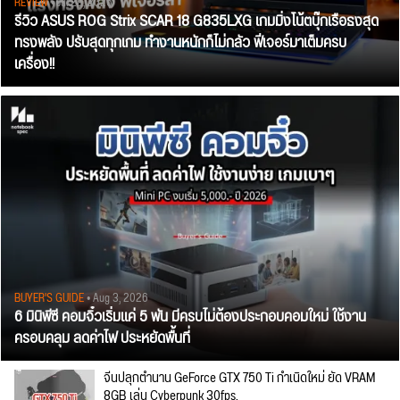
REVIEW
• Jul 28, 2026
รีวิว ASUS ROG Strix SCAR 18 G835LXG เกมมิ่งโน้ตบุ๊กเรือธงสุด
ทรงพลัง ปรับสุดทุกเกม ทำงานหนักก็ไม่กลัว ฟีเจอร์มาเต็มครบ
เครื่อง!!
BUYER'S GUIDE
• Aug 3, 2026
6 มินิพีซี คอมจิ๋วเริ่มแค่ 5 พัน มีครบไม่ต้องประกอบคอมใหม่ ใช้งาน
ครอบคลุม ลดค่าไฟ ประหยัดพื้นที่
จีนปลุกตำนาน GeForce GTX 750 Ti กำเนิดใหม่ ยัด VRAM
8GB เล่น Cyberpunk 30fps.