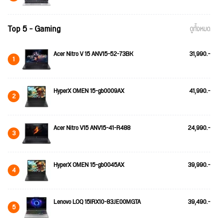
Top 5 - Gaming
ดูทั้งหมด
Acer Nitro V 15 ANV15-52-73BK
31,990.-
1
HyperX OMEN 15-gb0009AX
41,990.-
2
Acer Nitro V15 ANV15-41-R488
24,990.-
3
HyperX OMEN 15-gb0045AX
39,990.-
4
Lenovo LOQ 15IRX10-83JE00MGTA
39,490.-
5