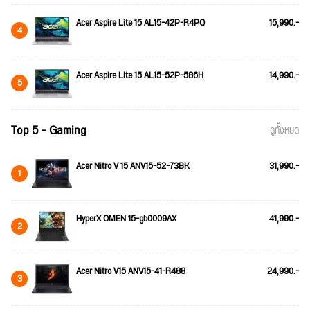
Acer Aspire Lite 15 AL15-42P-R4PQ
15,990.-
4
Acer Aspire Lite 15 AL15-52P-586H
14,990.-
5
Top 5 - Gaming
ดูทั้งหมด
Acer Nitro V 15 ANV15-52-73BK
31,990.-
1
HyperX OMEN 15-gb0009AX
41,990.-
2
Acer Nitro V15 ANV15-41-R488
24,990.-
3