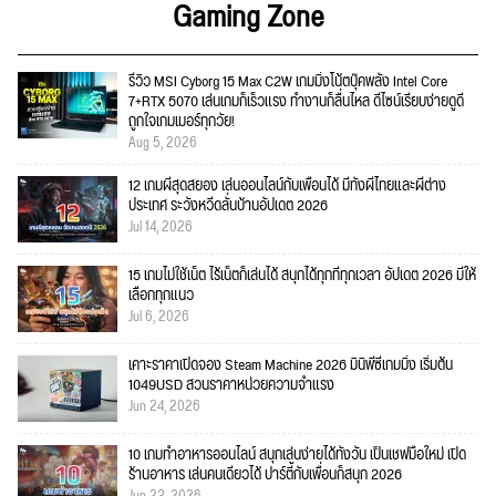
Gaming Zone
รีวิว MSI Cyborg 15 Max C2W เกมมิ่งโน้ตบุ๊คพลัง Intel Core
7+RTX 5070 เล่นเกมก็เร็วแรง ทำงานก็ลื่นไหล ดีไซน์เรียบง่ายดูดี
ถูกใจเกมเมอร์ทุกวัย!
Aug 5, 2026
12 เกมผีสุดสยอง เล่นออนไลน์กับเพื่อนได้ มีทั้งผีไทยและผีต่าง
ประเทศ ระวังหวีดลั่นบ้านอัปเดต 2026
Jul 14, 2026
15 เกมไม่ใช้เน็ต ไร้เน็ตก็เล่นได้ สนุกได้ทุกที่ทุกเวลา อัปเดต 2026 มีให้
เลือกทุกแนว
Jul 6, 2026
เคาะราคาเปิดจอง Steam Machine 2026 มินิพีซีเกมมิ่ง เริ่มต้น
1049USD สวนราคาหน่วยความจำแรง
Jun 24, 2026
10 เกมทำอาหารออนไลน์ สนุกเล่นง่ายได้ทั้งวัน เป็นเชฟมือใหม่ เปิด
ร้านอาหาร เล่นคนเดียวได้ ปาร์ตี้กับเพื่อนก็สนุก 2026