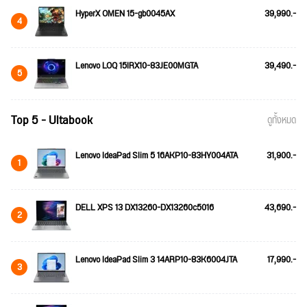
HyperX OMEN 15-gb0045AX
39,990.-
4
Lenovo LOQ 15IRX10-83JE00MGTA
39,490.-
5
Top 5 - Ultabook
ดูทั้งหมด
Lenovo IdeaPad Slim 5 16AKP10-83HY004ATA
31,900.-
1
DELL XPS 13 DX13260-DX13260c5016
43,690.-
2
Lenovo IdeaPad Slim 3 14ARP10-83K6004JTA
17,990.-
3