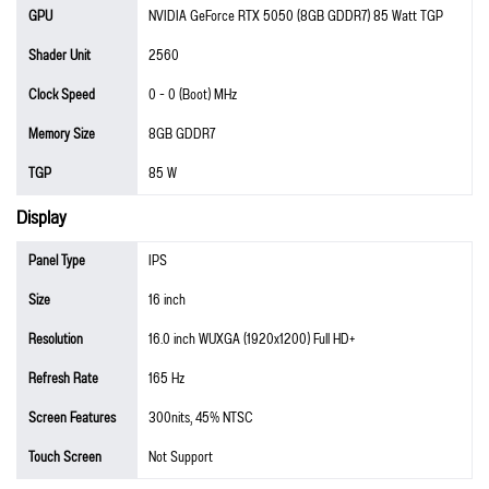
GPU
NVIDIA GeForce RTX 5050 (8GB GDDR7) 85 Watt TGP
Shader Unit
2560
Clock Speed
0 - 0 (Boot) MHz
Memory Size
8GB GDDR7
TGP
85 W
Display
Panel Type
IPS
Size
16 inch
Resolution
16.0 inch WUXGA (1920x1200) Full HD+
Refresh Rate
165 Hz
Screen Features
300nits, 45% NTSC
Touch Screen
Not Support