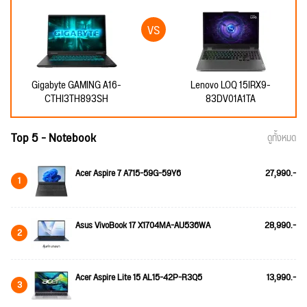
Gigabyte GAMING A16-
Lenovo LOQ 15IRX9-
CTHI3TH893SH
83DV01A1TA
Top 5 - Notebook
ดูทั้งหมด
Acer Aspire 7 A715-59G-59Y6
27,990.-
1
Asus VivoBook 17 X1704MA-AU536WA
28,990.-
2
Acer Aspire Lite 15 AL15-42P-R3Q5
13,990.-
3