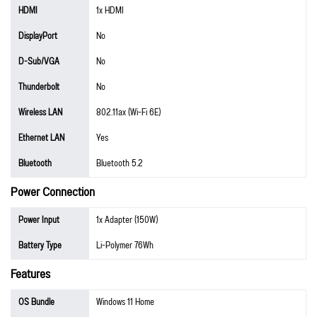
HDMI
1x HDMI
DisplayPort
No
D-Sub/VGA
No
Thunderbolt
No
Wireless LAN
802.11ax (Wi-Fi 6E)
Ethernet LAN
Yes
Bluetooth
Bluetooth 5.2
Power Connection
Power Input
1x Adapter (150W)
Battery Type
Li-Polymer 76Wh
Features
OS Bundle
Windows 11 Home