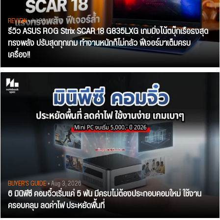
REVIEW
• Jul 28, 2026
รีวิว ASUS ROG Strix SCAR 18 G835LXG เกมมิ่งโน้ตบุ๊กเรือธงสุด
ทรงพลัง ปรับสุดทุกเกม ทำงานหนักก็ไม่กลัว ฟีเจอร์มาเต็มครบ
เครื่อง!!
BUYER'S GUIDE
• Aug 3, 2026
6 มินิพีซี คอมจิ๋วเริ่มแค่ 5 พัน มีครบไม่ต้องประกอบคอมใหม่ ใช้งาน
ครอบคลุม ลดค่าไฟ ประหยัดพื้นที่