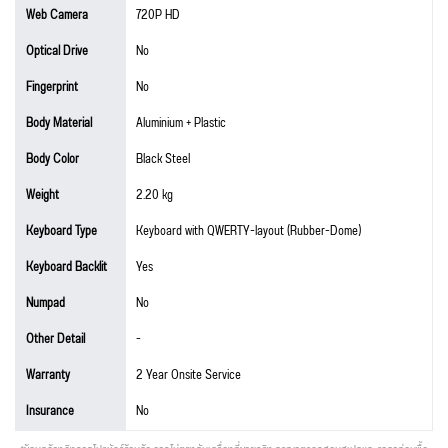
Web Camera
720P HD
Optical Drive
No
Fingerprint
No
Body Material
Aluminium + Plastic
Body Color
Black Steel
Weight
2.20 kg
Keyboard Type
Keyboard with QWERTY-layout (Rubber-Dome)
Keyboard Backlit
Yes
Numpad
No
Other Detail
-
Warranty
2 Year Onsite Service
Insurance
No