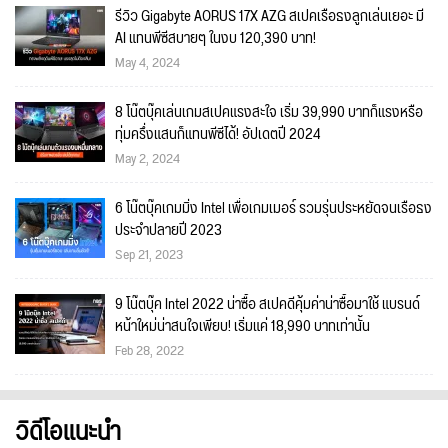
รีวิว Gigabyte AORUS 17X AZG สเปคเรือธงลูกเล่นเยอะ มี
AI แทนพีซีสบายๆ ในงบ 120,390 บาท!
May 4, 2024
8 โน๊ตบุ๊คเล่นเกมสเปคแรงสะใจ เริ่ม 39,990 บาทก็แรงหรือ
ทุ่มครึ่งแสนก็แทนพีซีได้! อัปเดตปี 2024
May 2, 2024
6 โน๊ตบุ๊คเกมมิ่ง Intel เพื่อเกมเมอร์ รวมรุ่นประหยัดจนเรือธง
ประจำปลายปี 2023
Sep 21, 2023
9 โน๊ตบุ๊ค Intel 2022 น่าซื้อ สเปคดีคุ้มค่าน่าซื้อมาใช้ แบรนด์
หน้าใหม่น่าสนใจเพียบ! เริ่มแค่ 18,990 บาทเท่านั้น
Feb 28, 2022
วิดีโอแนะนำ