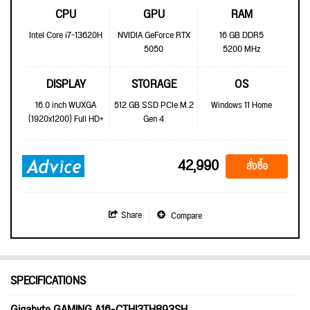
CPU
GPU
RAM
Intel Core i7-13620H
NVIDIA GeForce RTX
16 GB DDR5
5050
5200 MHz
DISPLAY
STORAGE
OS
16.0 inch WUXGA
512 GB SSD PCIe M.2
Windows 11 Home
(1920x1200) Full HD+
Gen 4
42,990
สั่งซื้อ
Share
Compare
SPECIFICATIONS
Gigabyte GAMING A16-CTHI3TH893SH