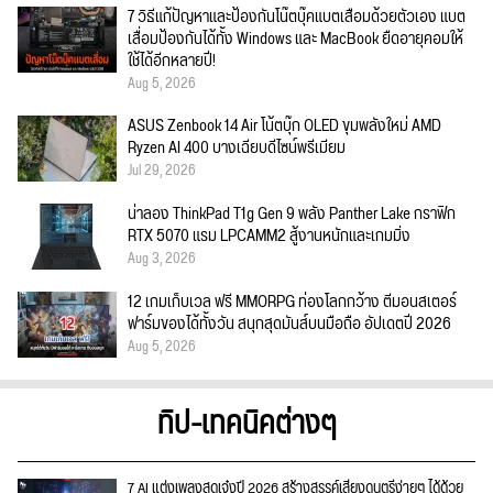
7 วิธีแก้ปัญหาและป้องกันโน๊ตบุ๊คแบตเสื่อมด้วยตัวเอง แบต
เสื่อมป้องกันได้ทั้ง Windows และ MacBook ยืดอายุคอมให้
ใช้ได้อีกหลายปี!
Aug 5, 2026
ASUS Zenbook 14 Air โน้ตบุ๊ก OLED ขุมพลังใหม่ AMD
Ryzen AI 400 บางเฉียบดีไซน์พรีเมียม
Jul 29, 2026
น่าลอง ThinkPad T1g Gen 9 พลัง Panther Lake กราฟิก
RTX 5070 แรม LPCAMM2 สู้งานหนักและเกมมิ่ง
Aug 3, 2026
12 เกมเก็บเวล ฟรี MMORPG ท่องโลกกว้าง ตีมอนสเตอร์
ฟาร์มของได้ทั้งวัน สนุกสุดมันส์บนมือถือ อัปเดตปี 2026
Aug 5, 2026
ทิป-เทคนิคต่างๆ
7 AI แต่งเพลงสุดเจ๋งปี 2026 สร้างสรรค์เสียงดนตรีง่ายๆ ได้ด้วย