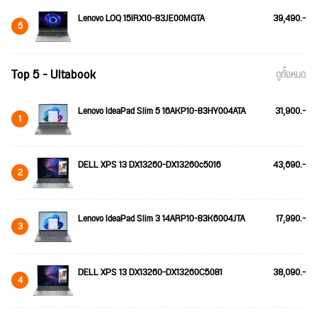
Lenovo LOQ 15IRX10-83JE00MGTA
39,490.-
5
Top 5 - Ultabook
ดูทั้งหมด
Lenovo IdeaPad Slim 5 16AKP10-83HY004ATA
31,900.-
1
DELL XPS 13 DX13260-DX13260c5016
43,690.-
2
Lenovo IdeaPad Slim 3 14ARP10-83K6004JTA
17,990.-
3
DELL XPS 13 DX13260-DX13260C5081
38,090.-
4