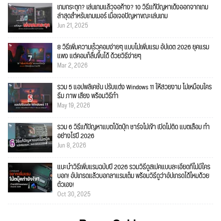
เกมกระตุก? เล่นเกมแล้วจอค้าง? 10 วิธีแก้ปัญหาเด้งออกจากเกม
ล่าสุดสำหรับเกมเมอร์ เมื่อเจอปัญหาขณะเล่นเกม
Jun 21, 2025
8 วิธีเพิ่มความเร็วคอมง่ายๆ แบบไม่เพิ่มแรม อัปเดต 2026 ยุคแรม
แพง แต่คอมก็ลื่นขึ้นได้ ด้วยวิธีง่ายๆ
Mar 2, 2026
รวม 5 แอปพลิเคชัน ปรับแต่ง Windows 11 ให้สวยงาม ไม่เหมือนใคร
ธีม ภาพ เสียง พร้อมวิธีทำ
May 19, 2026
รวม 6 วิธีแก้ปัญหาแบตโน้ตบุ๊ก ชาร์จไม่เข้า เปิดไม่ติด แบตเสื่อม ทำ
อย่างไรปี 2026
Jun 8, 2026
แนะนำวิธีเพิ่มแรมฉบับปี 2026 รวมวิธีดูสเปคแบบละเอียดที่ไม่มีใคร
บอก! อัปเกรดแล้วบอกลาแรมเต็ม พร้อมวิธีดูว่าอัปเกรดได้ไหมด้วย
ตัวเอง!
Oct 30, 2025