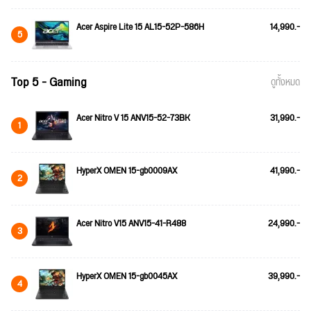
Acer Aspire Lite 15 AL15-52P-586H
14,990.-
5
Top 5 - Gaming
ดูทั้งหมด
Acer Nitro V 15 ANV15-52-73BK
31,990.-
1
HyperX OMEN 15-gb0009AX
41,990.-
2
Acer Nitro V15 ANV15-41-R488
24,990.-
3
HyperX OMEN 15-gb0045AX
39,990.-
4