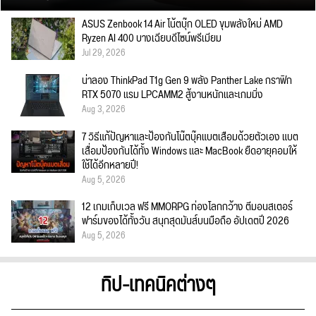
ASUS Zenbook 14 Air โน้ตบุ๊ก OLED ขุมพลังใหม่ AMD
Ryzen AI 400 บางเฉียบดีไซน์พรีเมียม
Jul 29, 2026
น่าลอง ThinkPad T1g Gen 9 พลัง Panther Lake กราฟิก
RTX 5070 แรม LPCAMM2 สู้งานหนักและเกมมิ่ง
Aug 3, 2026
7 วิธีแก้ปัญหาและป้องกันโน๊ตบุ๊คแบตเสื่อมด้วยตัวเอง แบต
เสื่อมป้องกันได้ทั้ง Windows และ MacBook ยืดอายุคอมให้
ใช้ได้อีกหลายปี!
Aug 5, 2026
12 เกมเก็บเวล ฟรี MMORPG ท่องโลกกว้าง ตีมอนสเตอร์
ฟาร์มของได้ทั้งวัน สนุกสุดมันส์บนมือถือ อัปเดตปี 2026
Aug 5, 2026
ทิป-เทคนิคต่างๆ