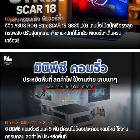
REVIEW
• Jul 28, 2026
รีวิว ASUS ROG Strix SCAR 18 G835LXG เกมมิ่งโน้ตบุ๊กเรือธงสุด
ทรงพลัง ปรับสุดทุกเกม ทำงานหนักก็ไม่กลัว ฟีเจอร์มาเต็มครบ
เครื่อง!!
BUYER'S GUIDE
• Aug 3, 2026
6 มินิพีซี คอมจิ๋วเริ่มแค่ 5 พัน มีครบไม่ต้องประกอบคอมใหม่ ใช้งาน
ครอบคลุม ลดค่าไฟ ประหยัดพื้นที่