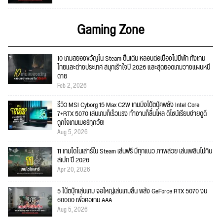
Gaming Zone
10 เกมสยองขวัญใน Steam ตื่นเต้น หลอนต่อเนื่องไม่มีพัก ทั้งเกม
ไทยและต่างประเทศ สนุกเร้าใจปี 2026 และสุดยอดเกมวางแผนหนี
ตาย
Feb 2, 2026
รีวิว MSI Cyborg 15 Max C2W เกมมิ่งโน้ตบุ๊คพลัง Intel Core
7+RTX 5070 เล่นเกมก็เร็วแรง ทำงานก็ลื่นไหล ดีไซน์เรียบง่ายดูดี
ถูกใจเกมเมอร์ทุกวัย!
Aug 5, 2026
11 เกมไดโนเสาร์ใน Steam เล่นฟรี มีทุกแนว ภาพสวย เล่นเพลินไม่กิน
สเปก ปี 2026
Apr 20, 2026
5 โน้ตบุ๊กเล่นเกม จอใหญ่เล่นเกมลื่น พลัง GeForce RTX 5070 งบ
60000 เพื่อคอเกม AAA
Aug 5, 2026