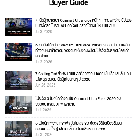
Buyer Guide
7 โน้ตบุ๊กบางเบา Commart UltraForce หนัก 1.1 กก. พกง่าย ชิปแรง
แบตอึดสุด โปรฯ เพียบถูกใจคนอยากได้คอมใ่หม่แน่นอน!!
Jul 3, 2026
6 เกมมิ่งโน้ตบุ๊ก Commart UltraForce ตัวแรงปรับสุดเล่นเกมเพลิน
ทำงานหนักก็เอาอยู่ ของดีมาเต็มงานพร้อมโปรจัดเต็ม! คอมใครเก่า
ควรโดน!
Jul 3, 2026
7 Cooling Pad สำหรับเกมเมอร์ตัวจริงงบ 1000 เย็นเร็ว เล่นลื่น เกม
ไม่สะดุด ถนอมโน้ตบุ๊กไปนานๆ ปี 2026
Jun 26, 2026
โปรเด็ด 6 โน้ตบุ๊กทำงานใน Commart Ultra Force 2026 งบ
30000 แรงมี AI พกพาง่าย
Jul 1, 2026
5 โน้ตบุ๊กทำงาน กราฟิก ปั้นโมเดล 3D ตัดต่อวีดีโอเบื้องต้นงบ
50000 จอใหญ่ เล่นเกมลื่น อัปเดตสิงหาคม 2569
Jul 31, 2026