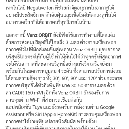
ปลอดภัยจากสารปนเปื้อนที่มองไม่เห็น ผสานกับ
เทคโนโลยี Negative Ion ที่ช่วยกำจัดอนุภาคในอากาศได้
อย่างมีประสิทธิภาพ ดักจับฝุ่นและเชื้อโรคให้ตกลงสู่พื้นได้
อย่างรวดเร็ว ทำให้อากาศบริสุทธิ์ภายในบ้าน
นอกจากนี้
Venz ORBIT
ยังมีฟังก์ชันการทำงานที่โดดเด่น
ด้วยการส่งลมบริสุทธิ์ได้ไกลถึง 3 เมตร ต่างจากเครื่องฟอก
อากาศทั่วไปที่มักส่งลมขึ้นสู่เพดาน Venz ORBIT มอบอากาศ
บริสุทธิ์โดยตรงให้กับผู้ใช้ ทำให้มั่นใจได้ว่าทุกครั้งที่สูดอากาศ
จะได้รับอากาศที่สะอาดบริสุทธิ์อย่างแท้จริง เครื่องยังมา
พร้อมกับโหมดการหมุนลม 4 ระดับ ซึ่งสามารถปรับการส่งลม
ได้ตามความต้องการ ทั้ง 30°, 60°, 90° และ 120° ช่วยกระจาย
อากาศบริสุทธิ์ได้ทั่วถึงพื้นที่ขนาด 30-50 ตารางเมตร ด้วย
ค่า CADR 150 m³/h อีกทั้ง Venz ORBIT ยังรองรับการ
ควบคุมผ่าน Wi-Fi ที่สามารถเชื่อมต่อกับ
แอปพลิเคชัน Tuya และยังรองรับการสั่งงานผ่าน Google
Assistant หรือ Siri (Apple HomeKit) การควบคุมเครื่องฟอก
อากาศทำได้ง่ายเพียงปลายนิ้วสัมผัส พร้อมด้วย
รีโมทคอนโทรลที่เพิ่มความสะดวกในการใช้งาน โดยเครื่อง