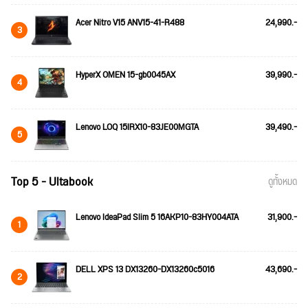
Acer Nitro V15 ANV15-41-R488
24,990.-
3
HyperX OMEN 15-gb0045AX
39,990.-
4
Lenovo LOQ 15IRX10-83JE00MGTA
39,490.-
5
Top 5 - Ultabook
ดูทั้งหมด
Lenovo IdeaPad Slim 5 16AKP10-83HY004ATA
31,900.-
1
DELL XPS 13 DX13260-DX13260c5016
43,690.-
2