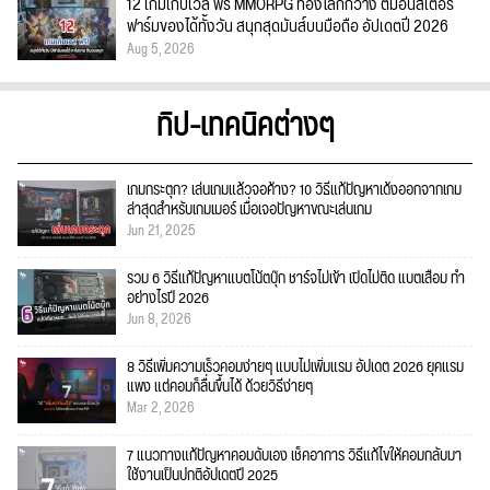
12 เกมเก็บเวล ฟรี MMORPG ท่องโลกกว้าง ตีมอนสเตอร์
ฟาร์มของได้ทั้งวัน สนุกสุดมันส์บนมือถือ อัปเดตปี 2026
Aug 5, 2026
ทิป-เทคนิคต่างๆ
เกมกระตุก? เล่นเกมแล้วจอค้าง? 10 วิธีแก้ปัญหาเด้งออกจากเกม
ล่าสุดสำหรับเกมเมอร์ เมื่อเจอปัญหาขณะเล่นเกม
Jun 21, 2025
รวม 6 วิธีแก้ปัญหาแบตโน้ตบุ๊ก ชาร์จไม่เข้า เปิดไม่ติด แบตเสื่อม ทำ
อย่างไรปี 2026
Jun 8, 2026
8 วิธีเพิ่มความเร็วคอมง่ายๆ แบบไม่เพิ่มแรม อัปเดต 2026 ยุคแรม
แพง แต่คอมก็ลื่นขึ้นได้ ด้วยวิธีง่ายๆ
Mar 2, 2026
7 แนวทางแก้ปัญหาคอมดับเอง เช็คอาการ วิธีแก้ไขให้คอมกลับมา
ใช้งานเป็นปกติอัปเดตปี 2025