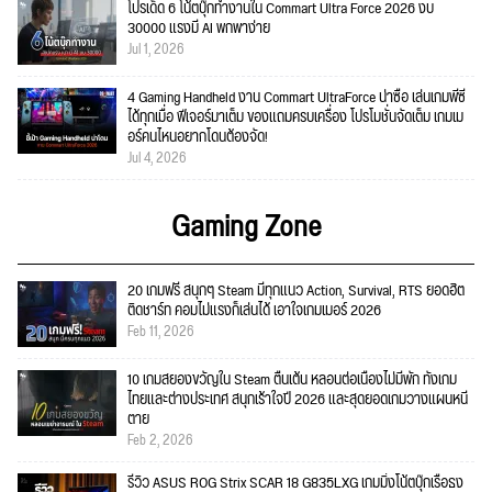
โปรเด็ด 6 โน้ตบุ๊กทำงานใน Commart Ultra Force 2026 งบ
30000 แรงมี AI พกพาง่าย
Jul 1, 2026
4 Gaming Handheld งาน Commart UltraForce น่าซื้อ เล่นเกมพีซี
ได้ทุกเมื่อ ฟีเจอร์มาเต็ม ของแถมครบเครื่อง โปรโมชั่นจัดเต็ม เกมเม
อร์คนไหนอยากโดนต้องจัด!
Jul 4, 2026
Gaming Zone
20 เกมฟรี สนุกๆ Steam มีทุกแนว Action, Survival, RTS ยอดฮิต
ติดชาร์ท คอมไม่แรงก็เล่นได้ เอาใจเกมเมอร์ 2026
Feb 11, 2026
10 เกมสยองขวัญใน Steam ตื่นเต้น หลอนต่อเนื่องไม่มีพัก ทั้งเกม
ไทยและต่างประเทศ สนุกเร้าใจปี 2026 และสุดยอดเกมวางแผนหนี
ตาย
Feb 2, 2026
รีวิว ASUS ROG Strix SCAR 18 G835LXG เกมมิ่งโน้ตบุ๊กเรือธง