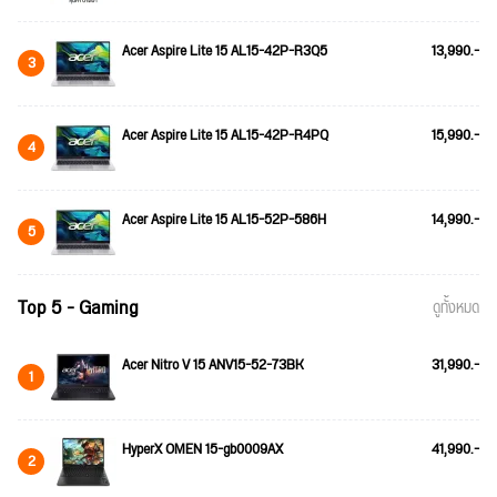
Acer Aspire Lite 15 AL15-42P-R3Q5
13,990.-
3
Acer Aspire Lite 15 AL15-42P-R4PQ
15,990.-
4
Acer Aspire Lite 15 AL15-52P-586H
14,990.-
5
Top 5 - Gaming
ดูทั้งหมด
Acer Nitro V 15 ANV15-52-73BK
31,990.-
1
HyperX OMEN 15-gb0009AX
41,990.-
2