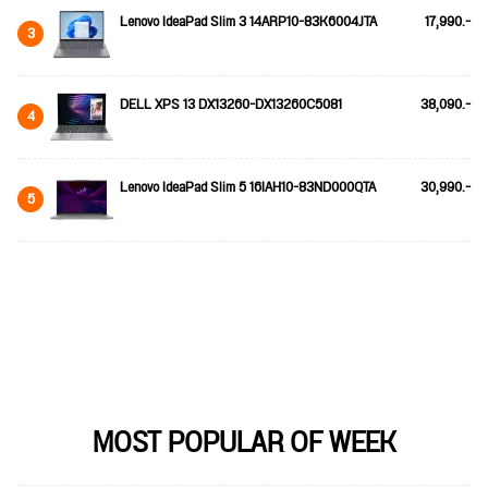
Lenovo IdeaPad Slim 3 14ARP10-83K6004JTA
17,990.-
3
DELL XPS 13 DX13260-DX13260C5081
38,090.-
4
Lenovo IdeaPad Slim 5 16IAH10-83ND000QTA
30,990.-
5
MOST POPULAR OF WEEK