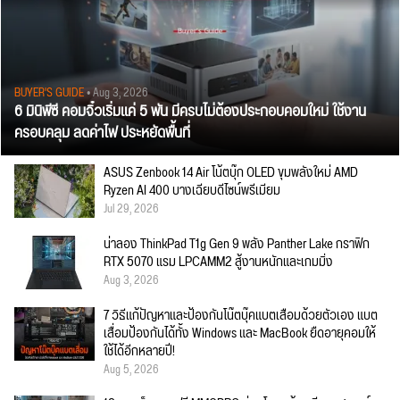
BUYER'S GUIDE
• Aug 3, 2026
6 มินิพีซี คอมจิ๋วเริ่มแค่ 5 พัน มีครบไม่ต้องประกอบคอมใหม่ ใช้งาน
ครอบคลุม ลดค่าไฟ ประหยัดพื้นที่
ASUS Zenbook 14 Air โน้ตบุ๊ก OLED ขุมพลังใหม่ AMD
Ryzen AI 400 บางเฉียบดีไซน์พรีเมียม
Jul 29, 2026
น่าลอง ThinkPad T1g Gen 9 พลัง Panther Lake กราฟิก
RTX 5070 แรม LPCAMM2 สู้งานหนักและเกมมิ่ง
Aug 3, 2026
7 วิธีแก้ปัญหาและป้องกันโน๊ตบุ๊คแบตเสื่อมด้วยตัวเอง แบต
เสื่อมป้องกันได้ทั้ง Windows และ MacBook ยืดอายุคอมให้
ใช้ได้อีกหลายปี!
Aug 5, 2026