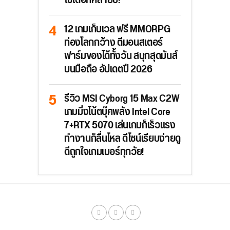
ใช้ได้อีกหลายปี!
12 เกมเก็บเวล ฟรี MMORPG
ท่องโลกกว้าง ตีมอนสเตอร์
ฟาร์มของได้ทั้งวัน สนุกสุดมันส์
บนมือถือ อัปเดตปี 2026
รีวิว MSI Cyborg 15 Max C2W
เกมมิ่งโน้ตบุ๊คพลัง Intel Core
7+RTX 5070 เล่นเกมก็เร็วแรง
ทำงานก็ลื่นไหล ดีไซน์เรียบง่ายดู
ดีถูกใจเกมเมอร์ทุกวัย!